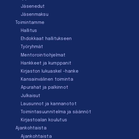
Jäsenedut
Jäsenmaksu
Toimintamme
Hallitus
Ehdokkaat hallitukseen
Työryhmät
Mentorointi­ohjelmat
Hankkeet ja kumppanit
Kirjaston lukuaskel -hanke
Kansainvälinen toiminta
Apurahat ja palkinnot
Julkaisut
Lausunnot ja kannanotot
Toimintasuunnitelma ja säännöt
Kirjastoalan koulutus
Ajankohtaista
Ajankohtaista