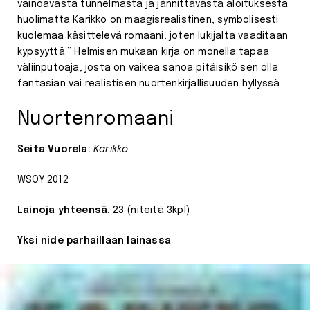
vainoavasta tunnelmasta ja jännittävästä aloituksesta
huolimatta Karikko on maagisrealistinen, symbolisesti
kuolemaa käsittelevä romaani, joten lukijalta vaaditaan
kypsyyttä.” Helmisen mukaan kirja on monella tapaa
väliinputoaja, josta on vaikea sanoa pitäisikö sen olla
fantasian vai realistisen nuortenkirjallisuuden hyllyssä.
Nuortenromaani
Seita Vuorela:
Karikko
WSOY 2012
Lainoja yhteensä
: 23 (niteitä 3kpl)
Yksi nide parhaillaan lainassa