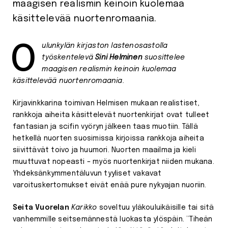
maagisen realismin keinoin kuolemaa
käsittelevää nuortenromaania.
Oulunkylän kirjaston lastenosastolla
työskentelevä
Sini Helminen
suosittelee
maagisen realismin keinoin kuolemaa
käsittelevää nuortenromaania.
Kirjavinkkarina toimivan Helmisen mukaan realistiset,
rankkoja aiheita käsittelevät nuortenkirjat ovat tulleet
fantasian ja scifin vyöryn jälkeen taas muotiin. Tällä
hetkellä nuorten suosimissa kirjoissa rankkoja aiheita
siivittävät toivo ja huumori. Nuorten maailma ja kieli
muuttuvat nopeasti – myös nuortenkirjat niiden mukana.
Yhdeksänkymmentäluvun tyyliset vakavat
varoituskertomukset eivät enää pure nykyajan nuoriin.
Seita Vuorelan
Karikko
soveltuu yläkouluikäisille tai sitä
vanhemmille seitsemännestä luokasta ylöspäin. ”Tiheän