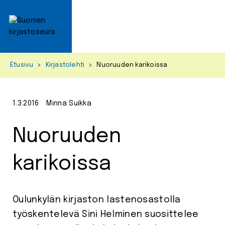
Primar
Menu
Skip
Etusivu
>
Kirjastolehti
>
Nuoruuden karikoissa
to
content
1.3.2016
Minna Suikka
Nuoruuden
karikoissa
Oulunkylän kirjaston lastenosastolla
työskentelevä Sini Helminen suosittelee