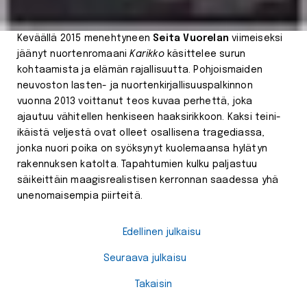
Keväällä 2015 menehtyneen
Seita Vuorelan
viimeiseksi
jäänyt nuortenromaani
Karikko
käsittelee surun
kohtaamista ja elämän rajallisuutta. Pohjoismaiden
neuvoston lasten- ja nuortenkirjallisuuspalkinnon
vuonna 2013 voittanut teos kuvaa perhettä, joka
ajautuu vähitellen henkiseen haaksirikkoon. Kaksi teini-
ikäistä veljestä ovat olleet osallisena tragediassa,
jonka nuori poika on syöksynyt kuolemaansa hylätyn
rakennuksen katolta. Tapahtumien kulku paljastuu
säikeittäin maagisrealistisen kerronnan saadessa yhä
unenomaisempia piirteitä.
Edellinen julkaisu
Seuraava julkaisu
Takaisin