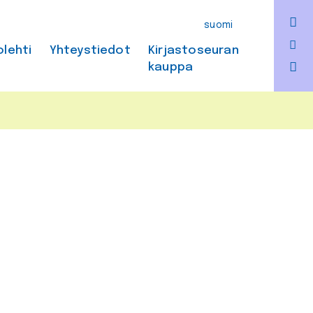
F
suomi
Bl
olehti
Yhteystiedot
Kirjastoseuran
kauppa
In