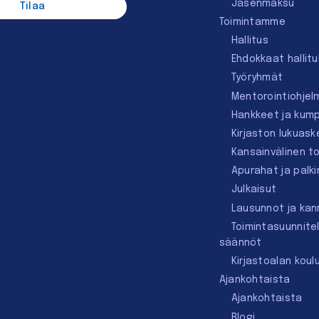
Jäsenmaksu
Toimintamme
Hallitus
Ehdokkaat hallit
Työryhmät
Mentorointi­ohjel
Hankkeet ja kum
Kirjaston lukuask
Kansainvälinen t
Apurahat ja palk
Julkaisut
Lausunnot ja ka
Toimintasuunnite
säännöt
Kirjastoalan koul
Ajankohtaista
Ajankohtaista
Blogi