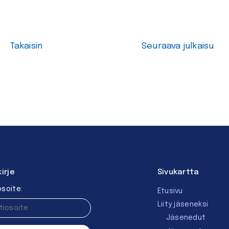
Takaisin
Seuraava julkaisu
kirje
Sivukartta
soite:
Etusivu
Liity jäseneksi
Jäsenedut