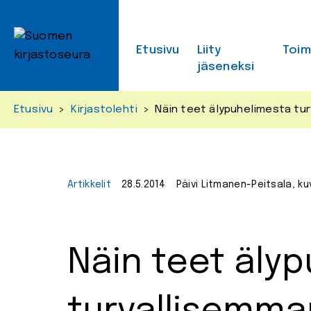
Skip
to
content
Etusivu
Liity
Toi
jäseneksi
Etusivu
>
Kirjastolehti
>
Näin teet älypuhelimesta tur
Artikkelit
28.5.2014
Päivi Litmanen-Peitsala, ku
Näin teet äly