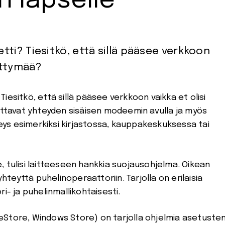
n lapselle
etti? Tiesitkö, että sillä pääsee verkkoon
iittymää?
 Tiesitkö, että sillä pääsee verkkoon vaikka et olisi
ottavat yhteyden sisäisen modeemin avulla ja myös
hteys esimerkiksi kirjastossa, kauppakeskuksessa tai
le, tulisi laitteeseen hankkia suojausohjelma. Oikean
eyttä puhelinoperaattoriin. Tarjolla on erilaisia
i- ja puhelinmallikohtaisesti.
eStore, Windows Store) on tarjolla ohjelmia asetuste