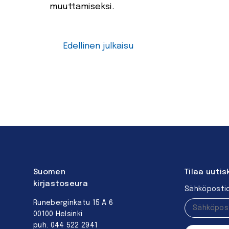
muuttamiseksi.
Edellinen julkaisu
Suomen
Tilaa uutis
kirjastoseura
Sähköpostio
Runeberginkatu 15 A 6
00100 Helsinki
puh. 044 522 2941