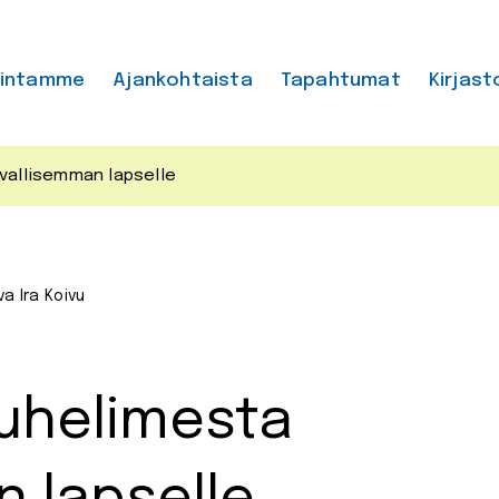
mintamme
Ajankohtaista
Tapahtumat
Kirjast
vallisemman lapselle
va Ira Koivu
puhelimesta