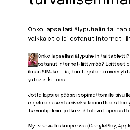
turvallisemma
Onko lapsellasi älypuhelin tai tabl
vaikka et olisi ostanut internet-l
Onko lapsellasi älypuhelin tai tabletti?
ostanut internet-liittymää? Laitteet 
ilman SIM-korttia, kun tarjolla on avoin y
ystävän kotona.
Jotta lapsi ei pääsisi sopimattomille sivuil
ohjelman asentamiseksi kannattaa ottaa yht
turvaohjelmia, jotka vaihtelevat operaattor
Myös sovelluskaupoissa (GooglePlay, Appl