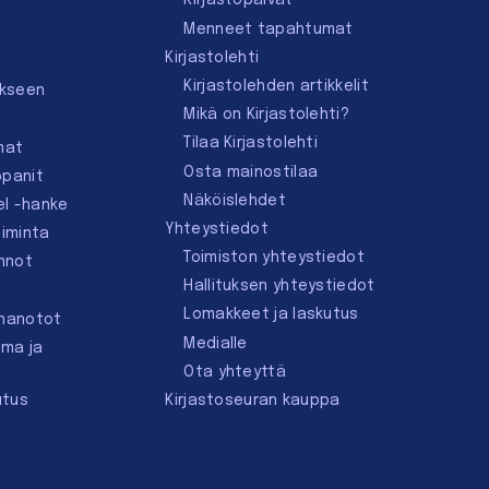
Kirjastopäivät
Menneet tapahtumat
Kirjastolehti
Kirjastolehden artikkelit
ukseen
Mikä on Kirjastolehti?
Tilaa Kirjastolehti
mat
Osta mainostilaa
ppanit
Näköislehdet
el -hanke
Yhteystiedot
oiminta
Toimiston yhteystiedot
innot
Hallituksen yhteystiedot
Lomakkeet ja laskutus
nnanotot
Medialle
lma ja
Ota yhteyttä
utus
Kirjastoseuran kauppa