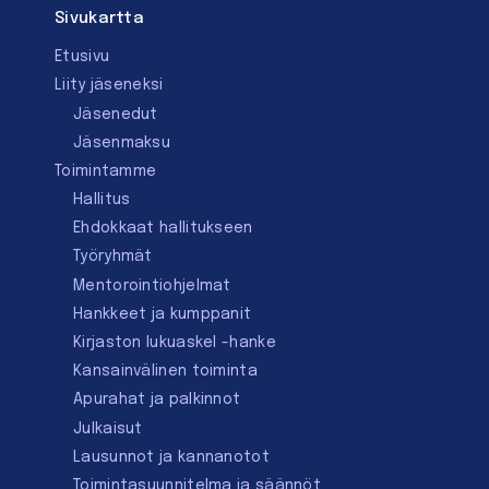
Sivukartta
Etusivu
Liity jäseneksi
Jäsenedut
Jäsenmaksu
Toimintamme
Hallitus
Ehdokkaat hallitukseen
Työryhmät
Mentorointi­ohjelmat
Hankkeet ja kumppanit
Kirjaston lukuaskel -hanke
Kansainvälinen toiminta
Apurahat ja palkinnot
Julkaisut
Lausunnot ja kannanotot
Toimintasuunnitelma ja säännöt