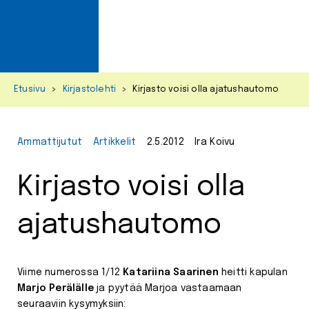
Primar
Menu
Skip
Etusivu
>
Kirjastolehti
>
Kirjasto voisi olla ajatushautomo
to
content
Ammattijutut
Artikkelit
2.5.2012
Ira Koivu
Kirjasto voisi olla
ajatushautomo
Viime numerossa 1/12
Katariina Saarinen
heitti kapulan
Marjo Perälälle
ja pyytää Marjoa vastaamaan
seuraaviin kysymyksiin: