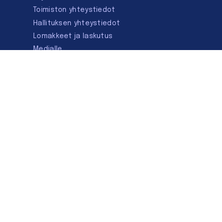
Toimiston yhteystiedot
Hallituksen yhteystiedot
Lomakkeet ja laskutus
Medialle
Ota yhteyttä
Kirjastoseuran kauppa