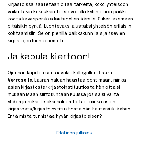
Kirjastoissa saatetaan pitää tärkeitä, koko yhteisöön
vaikuttavia kokouksia tai se voi olla kylän ainoa paikka
koota kaveriporukka lautapelien äärelle. Siihen asemaan
pitäisikin pyrkiä. Luontevaksi alustaksi yhteisön erilaisiin
kohtaamisiin. Se on pienillä paikkakunnilla sijaitsevien
kirjastojen luontainen etu.
Ja kapula kiertoon!
Ojennan kapulan seuraavaksi kollegalleni
Laura
Verroselle
. Lauran haluan haastaa pohtimaan, minkä
asian kirjastosta/kirjastoinstituutiosta hän ottaisi
mukaan Maan siirtokuntaan Kuussa jos saisi valita
yhden ja miksi. Lisäksi haluan tietää, minkä asian
kirjastosta/kirjastoinstituutiosta hän hautaisi ikijäähän.
Entä mistä tunnistaa hyvän kirjastolaisen?
Edellinen julkaisu