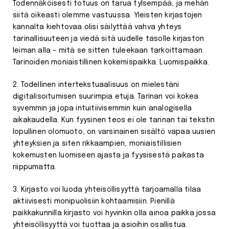
Todennäköisesti totuus on tarua tylsempää, ja mehän
siitä oikeasti olemme vastuussa. Yleisten kirjastojen
kannalta kiehtovaa olisi säilyttää vahva yhteys
tarinallisuuteen ja viedä sitä uudelle tasolle kirjaston
leiman alla – mitä se sitten tuleekaan tarkoittamaan.
Tarinoiden moniaistillinen kokemispaikka. Luomispaikka.
2. Todellinen intertekstuaalisuus on mielestäni
digitalisoitumisen suurimpia etuja. Tarinan voi kokea
syvemmin ja jopa intuitiivisemmin kuin analogisella
aikakaudella. Kun fyysinen teos ei ole tarinan tai tekstin
lopullinen olomuoto, on varsinainen sisältö vapaa uusien
yhteyksien ja siten rikkaampien, moniaistillisien
kokemusten luomiseen ajasta ja fyysisestä paikasta
riippumatta.
3. Kirjasto voi luoda yhteisöllisyyttä tarjoamalla tilaa
aktiivisesti monipuolisiin kohtaamisiin. Pienillä
paikkakunnilla kirjasto voi hyvinkin olla ainoa paikka jossa
yhteisöllisyyttä voi tuottaa ja asioihin osallistua.