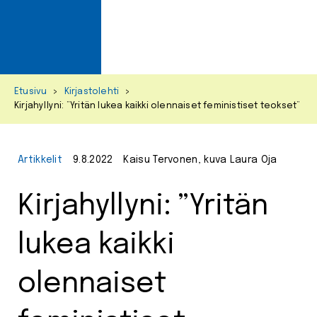
Primar
Menu
Skip
Etusivu
>
Kirjastolehti
>
to
Kirjahyllyni: ”Yritän lukea kaikki olennaiset feministiset teokset”
content
Artikkelit
9.8.2022
Kaisu Tervonen, kuva Laura Oja
Kirjahyllyni: ”Yritän
lukea kaikki
olennaiset