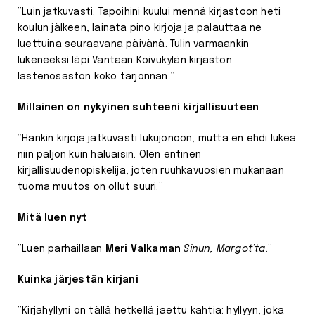
”Luin jatkuvasti. Tapoihini kuului mennä kirjastoon heti
koulun jälkeen, lainata pino kirjoja ja palauttaa ne
luettuina seuraavana päivänä. Tulin varmaankin
lukeneeksi läpi Vantaan Koivukylän kirjaston
lastenosaston koko tarjonnan.”
Millainen on nykyinen suhteeni kirjallisuuteen
”Hankin kirjoja jatkuvasti lukujonoon, mutta en ehdi lukea
niin paljon kuin haluaisin. Olen entinen
kirjallisuudenopiskelija, joten ruuhkavuosien mukanaan
tuoma muutos on ollut suuri.”
Mitä luen nyt
”Luen parhaillaan
Meri Valkaman
Sinun, Margot’ta
.”
Kuinka järjestän kirjani
”Kirjahyllyni on tällä hetkellä jaettu kahtia: hyllyyn, joka