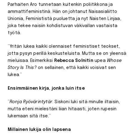
Parhaiten Aro tunnetaan kuitenkin poliitikkona ja
ammattifeministinä. Hän on johtanut Naisasialiitto
Unionia, Feminististä puoluetta ja nyt Naisten Linjaa,
joka tekee naisiin kohdistuvan väkivallan vastaista
työtä.
”Yritän lukea kaikki olennaiset feministiset teokset,
jotta pysyn perillä keskusteluista. Mutta se on yleensä
mieluisaa. Esimerkiksi
Rebecca Solnitin
upea
Whose
Story Is This?
on sellainen, että kaikki voisivat sen
lukea.”
Ensimmäinen kirja, jonka luin itse
”
Ronja Ryövärintytär
. Siskoni luki sitä minulle iltaisin,
mutta eteni mielestäni liian hitaasti, joten rupesin
lukemaan sitä itse.”
Millainen lukija olin lapsena