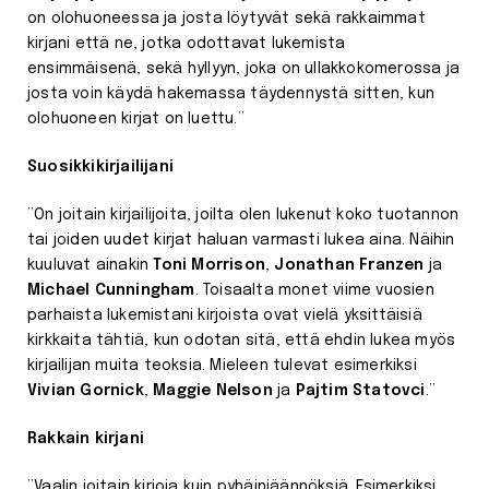
on olohuoneessa ja josta löytyvät sekä rakkaimmat
kirjani että ne, jotka odottavat lukemista
ensimmäisenä, sekä hyllyyn, joka on ullakkokomerossa ja
josta voin käydä hakemassa täydennystä sitten, kun
olohuoneen kirjat on luettu.”
Suosikkikirjailijani
”On joitain kirjailijoita, joilta olen lukenut koko tuotannon
tai joiden uudet kirjat haluan varmasti lukea aina. Näihin
kuuluvat ainakin
Toni Morrison
,
Jonathan Franzen
ja
Michael Cunningham
. Toisaalta monet viime vuosien
parhaista lukemistani kirjoista ovat vielä yksittäisiä
kirkkaita tähtiä, kun odotan sitä, että ehdin lukea myös
kirjailijan muita teoksia. Mieleen tulevat esimerkiksi
Vivian Gornick
,
Maggie Nelson
ja
Pajtim Statovci
.”
Rakkain kirjani
”Vaalin joitain kirjoja kuin pyhäinjäännöksiä. Esimerkiksi