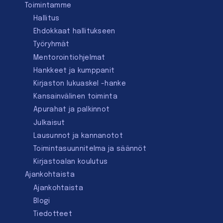
Toimintamme
Hallitus
Ehdokkaat hallitukseen
Työryhmät
Mentorointi­ohjelmat
Hankkeet ja kumppanit
Kirjaston lukuaskel -hanke
Kansainvälinen toiminta
Apurahat ja palkinnot
Julkaisut
Lausunnot ja kannanotot
Toimintasuunnitelma ja säännöt
Kirjastoalan koulutus
Ajankohtaista
Ajankohtaista
Blogi
Tiedotteet