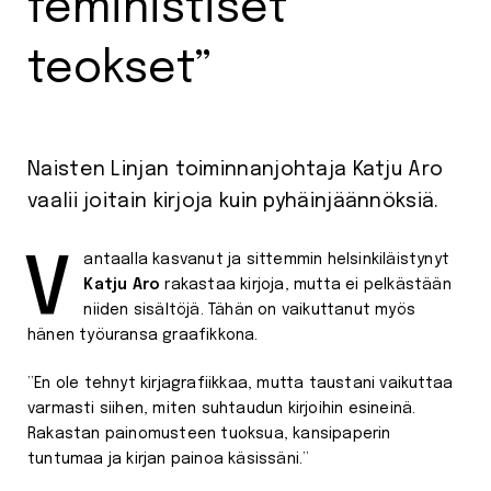
feministiset
teokset”
Naisten Linjan toiminnanjohtaja Katju Aro
vaalii joitain kirjoja kuin pyhäinjäännöksiä.
Vantaalla kasvanut ja sittemmin helsinkiläistynyt
Katju Aro
rakastaa kirjoja, mutta ei pelkästään
niiden sisältöjä. Tähän on vaikuttanut myös
hänen työuransa graafikkona.
”En ole tehnyt kirjagrafiikkaa, mutta taustani vaikuttaa
varmasti siihen, miten suhtaudun kirjoihin esineinä.
Rakastan painomusteen tuoksua, kansipaperin
tuntumaa ja kirjan painoa käsissäni.”