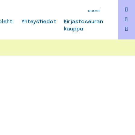
F
suomi
Bl
olehti
Yhteystiedot
Kirjastoseuran
kauppa
In