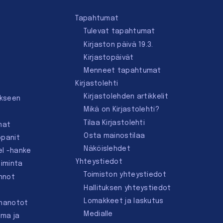
Tapahtumat
Tulevat tapahtumat
Kirjaston päivä 19.3.
Kirjastopäivät
Menneet tapahtumat
Kirjastolehti
Kirjastolehden artikkelit
ukseen
Mikä on Kirjastolehti?
Tilaa Kirjastolehti
mat
Osta mainostilaa
ppanit
Näköislehdet
el -hanke
Yhteystiedot
oiminta
Toimiston yhteystiedot
innot
Hallituksen yhteystiedot
Lomakkeet ja laskutus
nnanotot
Medialle
lma ja