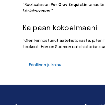
”Ruotsalaisen
Per Olov Enquistin
omaeläm
K
ärleksroman
.”
Kaipaan kokoelmaani
”Olen kiinnostunut aatehistoriasta, joten h
teokset. Hän on Suomen aatehistorian su
Edellinen julkaisu