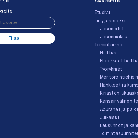
kirje
Sivukartta
soite:
Etusivu
Liity jäseneksi
Jäsenedut
Jäsenmaksu
Toimintamme
Hallitus
Ehdokkaat hallit
Työryhmät
Mentorointi­ohjel
Hankkeet ja kum
Kirjaston lukuask
Kansainvälinen t
Apurahat ja palk
Julkaisut
Lausunnot ja ka
Toimintasuunnite