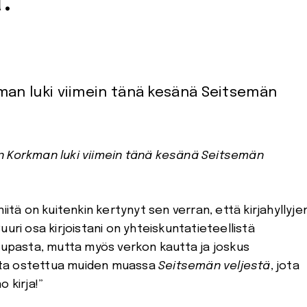
.”
kman luki viimein tänä kesänä Seitsemän
iitä on kuitenkin kertynyt sen verran, että kirjahyllyje
uri osa kirjoistani on yhteiskuntatieteellistä
jakaupasta, mutta myös verkon kautta ja joskus
sesta ostettua muiden muassa
Seitsem
än veljest
ä
, jota
 kirja!”