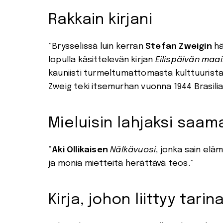
Rakkain kirjani
”Brysselissä luin kerran
Stefan Zweigin
hä
lopulla käsittelevän kirjan
Eilisp
äiv
än maai
kauniisti turmeltumattomasta kulttuurist
Zweig teki itsemurhan vuonna 1944 Brasilia
Mieluisin lahjaksi saama
”
Aki Ollikaisen
N
älk
ävuosi
, jonka sain el
ja monia mietteitä herättävä teos.”
Kirja, johon liittyy tarin