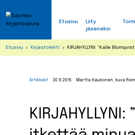
Skip
to
content
Etusivu
Liity
Toi
jäseneksi
Etusivu
>
Kirjastolehti
>
KIRJAHYLLYNI: ”Kalle Blomqvis
Artikkelit
30.9.2016
Martta Kaukonen, kuva Rei
KIRJAHYLLYNI: 