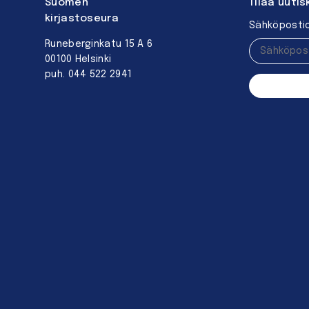
Suomen
Tilaa uutis
kirjastoseura
Sähköpostio
Runeberginkatu 15 A 6
00100 Helsinki
puh. 044 522 2941