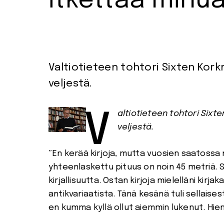
itkettää minua
Valtiotieteen tohtori Sixten Kor
veljestä.
Valtiotieteen tohtori Sixten Korkman luki viimein tänä kesänä Seitsemän
veljestä.
”En kerää kirjoja, mutta vuosien saatossa n
yhteenlaskettu pituus on noin 45 metriä. Su
kirjallisuutta. Ostan kirjoja mielelläni kir
antikvariaatista. Tänä kesänä tuli sellai
en kumma kyllä ollut aiemmin lukenut. Hieno