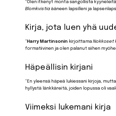
”Olen itkenyt monta sangollista kyyneleitä
Blomkvistia
ääneen lapsilleni ja lapsenlaps
Kirja, jota luen yhä uud
”
Harry Martinsonin
kirjoittama
Nokkoset 
formatiivinen ja olen palanut siihen myöh
Häpeällisin kirjani
”En yleensä häpeä lukiessani kirjoja, mut
hyllystä länkkäreitä, joiden lopussa oli va
Viimeksi lukemani kirja