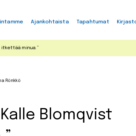
mintamme
Ajankohtaista
Tapahtumat
Kirjast
t itkettää minua.”
ma Rönkkö
”Kalle Blomqvist