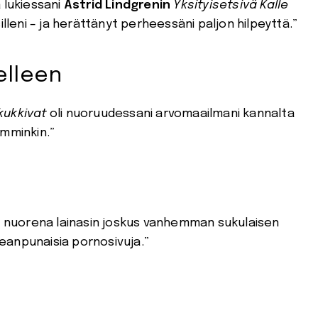
 lukiessani
Astrid Lindgrenin
Yksityisetsiv
ä Kalle
illeni – ja herättänyt perheessäni paljon hilpeyttä.”
elleen
kukkivat
oli nuoruudessani arvomaailmani kannalta
emminkin.”
ta nuorena lainasin joskus vanhemman sukulaisen
aleanpunaisia pornosivuja.”