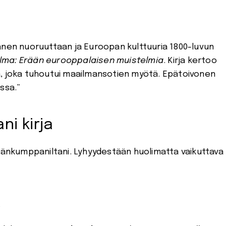
nen nuoruuttaan ja Euroopan kulttuuria 1800-luvun
lma: Er
ään eurooppalaisen muistelmia
. Kirja kertoo
a, joka tuhoutui maailmansotien myötä. Epätoivonen
ssa.”
ni kirja
ämänkumppaniltani. Lyhyydestään huolimatta vaikuttava
a