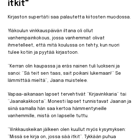
itkit”
Kirjaston supertäti saa palautetta kiitosten muodossa.
Yläkoulun vinkkauspäivän iltana oli ollut
vanhempainkokous, jossa vanhemmat olivat
ihmetelleet, että mitä koulussa on tehty, kun nuori
tulee kotiin ja pyytää kirjastoon.
”Kerran olin kaupassa ja eräs nainen tuli luokseni ja
sanoi: ”Sä teit sen taas, sait poikani lukemaan!” Se
lämmittää mieltä”, Jaana muistelee.
Vapaa-aikanaan lapset tervehtivät ”Kirjavinkkaria” tai
”Jaanakakkosta”. Monesti lapset tunnistavat Jaanan ja
siinä samalla hän saa kertoa hämmentyneille
vanhemmille, mistä on lapselle tuttu.
”Vinkkauskeikan jälkeen olen kuullut myös kysymyksen:
”Missä se kirja on, jossa sää itkit”. Tykkään puhua