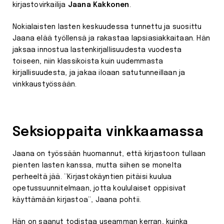
kirjastovirkailija
Jaana Kakkonen
.
Nokialaisten lasten keskuudessa tunnettu ja suosittu
Jaana elää työllensä ja rakastaa lapsiasiakkaitaan. Hän
jaksaa innostua lastenkirjallisuudesta vuodesta
toiseen, niin klassikoista kuin uudemmasta
kirjallisuudesta, ja jakaa iloaan satutunneillaan ja
vinkkaustyössään.
Seksioppaita vinkkaamassa
Jaana on työssään huomannut, että kirjastoon tullaan
pienten lasten kanssa, mutta siihen se monelta
perheeltä jää. ”Kirjastokäyntien pitäisi kuulua
opetussuunnitelmaan, jotta koululaiset oppisivat
käyttämään kirjastoa”, Jaana pohtii.
Hän on saanut todistaa useamman kerran, kuinka