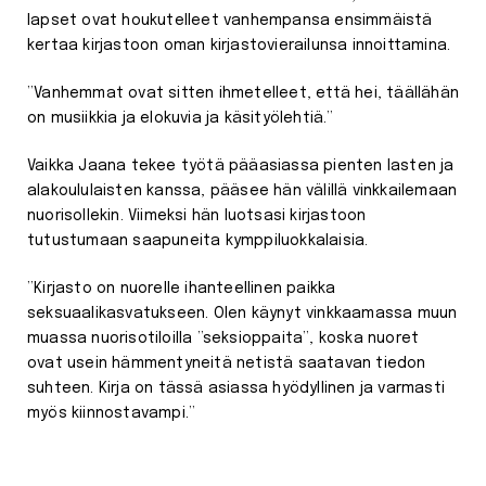
lapset ovat houkutelleet vanhempansa ensimmäistä
kertaa kirjastoon oman kirjastovierailunsa innoittamina.
”Vanhemmat ovat sitten ihmetelleet, että hei, täällähän
on musiikkia ja elokuvia ja käsityölehtiä.”
Vaikka Jaana tekee työtä pääasiassa pienten lasten ja
alakoululaisten kanssa, pääsee hän välillä vinkkailemaan
nuorisollekin. Viimeksi hän luotsasi kirjastoon
tutustumaan saapuneita kymppiluokkalaisia.
”Kirjasto on nuorelle ihanteellinen paikka
seksuaalikasvatukseen. Olen käynyt vinkkaamassa muun
muassa nuorisotiloilla ”seksioppaita”, koska nuoret
ovat usein hämmentyneitä netistä saatavan tiedon
suhteen. Kirja on tässä asiassa hyödyllinen ja varmasti
myös kiinnostavampi.”