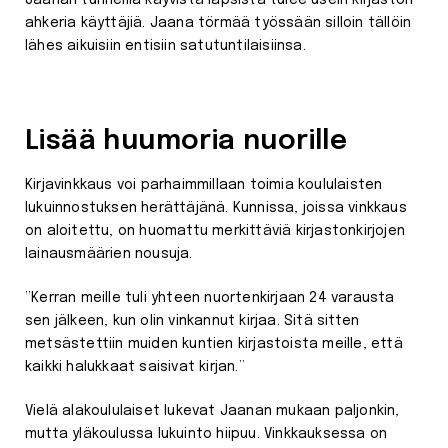
Jaanan tunneilla käyvistä lapsista tulee usein kirjaston
ahkeria käyttäjiä. Jaana törmää työssään silloin tällöin
lähes aikuisiin entisiin satutuntilaisiinsa.
Lisää huumoria nuorille
Kirjavinkkaus voi parhaimmillaan toimia koululaisten
lukuinnostuksen herättäjänä. Kunnissa, joissa vinkkaus
on aloitettu, on huomattu merkittäviä kirjastonkirjojen
lainausmäärien nousuja.
”Kerran meille tuli yhteen nuortenkirjaan 24 varausta
sen jälkeen, kun olin vinkannut kirjaa. Sitä sitten
metsästettiin muiden kuntien kirjastoista meille, että
kaikki halukkaat saisivat kirjan.”
Vielä alakoululaiset lukevat Jaanan mukaan paljonkin,
mutta yläkoulussa lukuinto hiipuu. Vinkkauksessa on