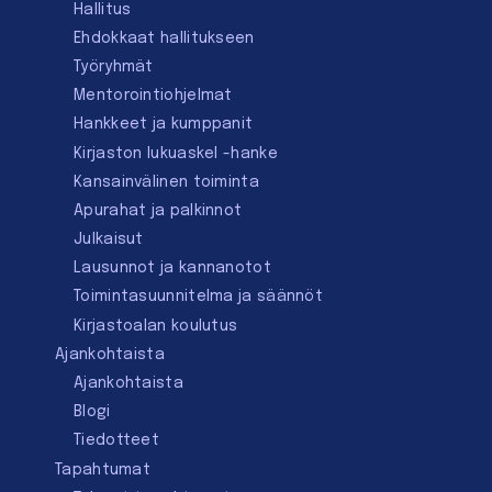
Hallitus
Ehdokkaat hallitukseen
Työryhmät
Mentorointi­ohjelmat
Hankkeet ja kumppanit
Kirjaston lukuaskel -hanke
Kansainvälinen toiminta
Apurahat ja palkinnot
Julkaisut
Lausunnot ja kannanotot
Toimintasuunnitelma ja säännöt
Kirjastoalan koulutus
Ajankohtaista
Ajankohtaista
Blogi
Tiedotteet
Tapahtumat