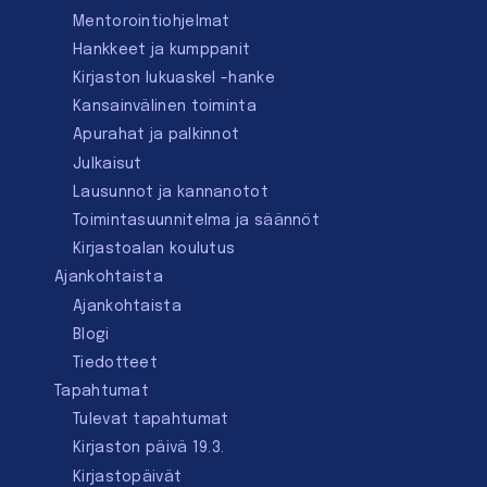
Mentorointi­ohjelmat
Hankkeet ja kumppanit
Kirjaston lukuaskel -hanke
Kansainvälinen toiminta
Apurahat ja palkinnot
Julkaisut
Lausunnot ja kannanotot
Toimintasuunnitelma ja säännöt
Kirjastoalan koulutus
Ajankohtaista
Ajankohtaista
Blogi
Tiedotteet
Tapahtumat
Tulevat tapahtumat
Kirjaston päivä 19.3.
Kirjastopäivät