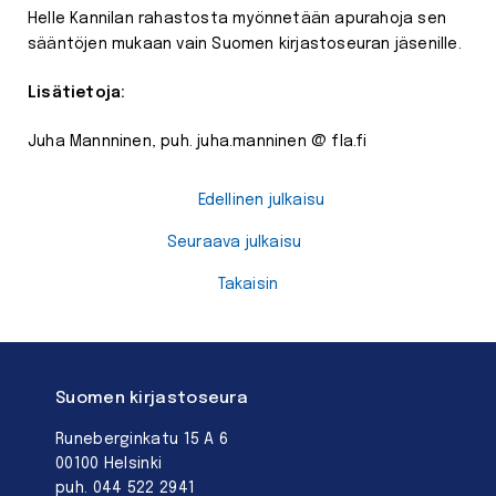
Helle Kannilan rahastosta myönnetään apurahoja sen
sääntöjen mukaan vain Suomen kirjastoseuran jäsenille.
Lisätietoja:
Juha Mannninen, puh. juha.manninen @ fla.fi
Edellinen julkaisu
Seuraava julkaisu
Takaisin
Suomen kirjastoseura
Runeberginkatu 15 A 6
00100 Helsinki
puh. 044 522 2941