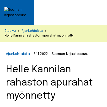
Primar
Menu
Skip
Etusivu
>
Ajankohtaista
>
to
Helle Kannilan rahaston apurahat myönnetty
content
Ajankohtaista
7.11.2022
Suomen kirjastoseura
Helle Kannilan
rahaston apurahat
myönnetty