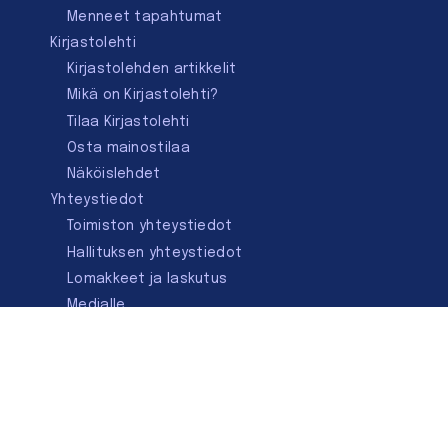
Menneet tapahtumat
Kirjastolehti
Kirjastolehden artikkelit
Mikä on Kirjastolehti?
Tilaa Kirjastolehti
Osta mainostilaa
Näköislehdet
Yhteystiedot
Toimiston yhteystiedot
Hallituksen yhteystiedot
Lomakkeet ja laskutus
Medialle
Ota yhteyttä
Kirjastoseuran kauppa