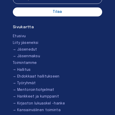
Sivukartta
Etusivu
Liity jäseneksi
Jäsenedut
Jäsenmaksu
Toimintamme
Hallitus
Ehdokkaat hallitukseen
Työryhmät
Mentorointi­ohjelmat
Hankkeet ja kumppanit
Kirjaston lukuaskel -hanke
Kansainvälinen toiminta