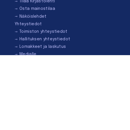
Tilaa Kirjastolehti
Osta mainostilaa
Näköislehdet
Yhteystiedot
Toimiston yhteystiedot
Hallituksen yhteystiedot
Lomakkeet ja laskutus
Medialle
Ota yhteyttä
Kirjastoseuran kauppa