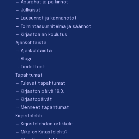
Apurahat ja palkinnot
Julkaisut
Lausunnot ja kannanotot
Toimintasuunnitelma ja säännöt
Kirjastoalan koulutus
Ajankohtaista
Ajankohtaista
Blogi
Tiedotteet
Tapahtumat
Tulevat tapahtumat
Kirjaston päivä 19.3.
Kirjastopäivät
Menneet tapahtumat
Kirjastolehti
Kirjastolehden artikkelit
Mikä on Kirjastolehti?