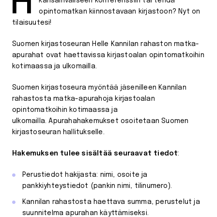
Haluatko osallistua kirjasto- ja informaatioalan
kansainväliseen konferenssiin tai tehdä
opintomatkan kiinnostavaan kirjastoon? Nyt on
tilaisuutesi!
Suomen kirjastoseuran Helle Kannilan rahaston matka-
apurahat ovat haettavissa kirjastoalan opintomatkoihin
kotimaassa ja ulkomailla.
Suomen kirjastoseura myöntää jäsenilleen Kannilan
rahastosta matka-apurahoja kirjastoalan
opintomatkoihin kotimaassa ja
ulkomailla. Apurahahakemukset osoitetaan Suomen
kirjastoseuran hallitukselle.
Hakemuksen tulee sisältää seuraavat tiedot
:
Perustiedot hakijasta: nimi, osoite ja
pankkiyhteystiedot (pankin nimi, tilinumero).
Kannilan rahastosta haettava summa, perustelut ja
suunnitelma apurahan käyttämiseksi.