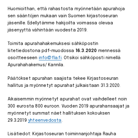
Huomioithan, että rahastosta myönnetään apurahoja
sen sääntöjen mukaan vain Suomen kirjastoseuran
jäsenille. Edellytämme hakijoilta voimassa olevaa
jäsenyyttä vähintään vuodesta 2019.
Toimita apurahahakemuksesi sähköpostin
liitetiedostona pdf-muodossa
16.3.2020
mennessä
osoitteeseen
info@fla.fi
. Otsikoi sähköposti nimellä
Apurahahakemus/ Kannila.
Päätökset apurahan saajista tekee Kirjastoseuran
hallitus ja myönnetyt apurahat julkaistaan 31.3.2020.
Aikaisemmin myönnetyt apurahat ovat vaihdelleet noin
300 eurosta 800 euroon. Vuoden 2019 apurahansaajat ja
myönnetyt summat näet hallituksen kokouksen
29.3.2019
yhteenvedosta
.
Lisätiedot: Kirjastoseuran toiminnanjohtaja Rauha