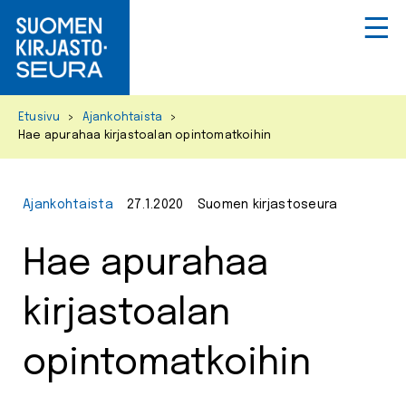
Primar
Menu
Skip
Etusivu
>
Ajankohtaista
>
to
Hae apurahaa kirjastoalan opintomatkoihin
content
Ajankohtaista
27.1.2020
Suomen kirjastoseura
Hae apurahaa
kirjastoalan
opintomatkoihin