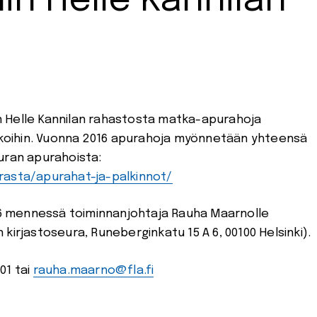
in Helle Kannilan
n Helle Kannilan rahastosta matka-apurahoja
atkoihin. Vuonna 2016 apurahoja myönnetään yhteensä
uran apurahoista:
rasta/apurahat-ja-palkinnot/
6 mennessä toiminnanjohtaja Rauha Maarnolle
kirjastoseura, Runeberginkatu 15 A 6, 00100 Helsinki).
01 tai
rauha.maarno@fla.fi