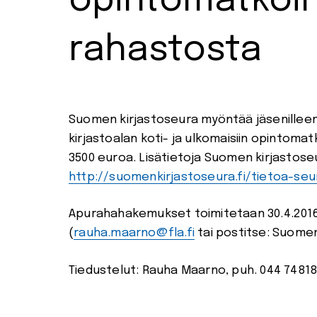
opintomatkoih
rahastosta
Suomen kirjastoseura myöntää jäsenillee
kirjastoalan koti- ja ulkomaisiin opintom
3500 euroa. Lisätietoja Suomen kirjastose
http://suomenkirjastoseura.fi/tietoa-seu
Apurahahakemukset toimitetaan 30.4.201
(
rauha.maarno@fla.fi
tai postitse: Suomen 
Tiedustelut: Rauha Maarno, puh. 044 74818