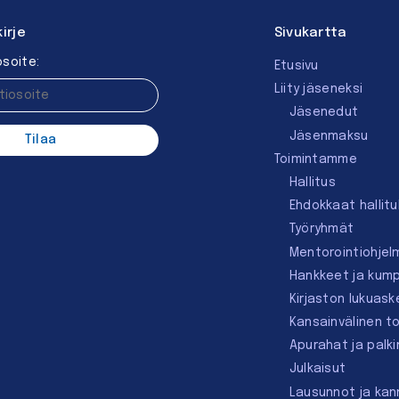
kirje
Sivukartta
soite:
Etusivu
Liity jäseneksi
Jäsenedut
Jäsenmaksu
Toimintamme
Hallitus
Ehdokkaat hallit
Työryhmät
Mentorointi­ohjel
Hankkeet ja kum
Kirjaston lukuask
Kansainvälinen t
Apurahat ja palk
Julkaisut
Lausunnot ja ka