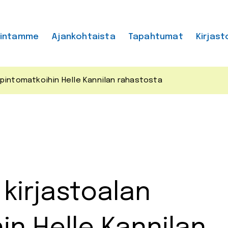
mintamme
Ajankohtaista
Tapahtumat
Kirjast
opintomatkoihin Helle Kannilan rahastosta
kirjastoalan