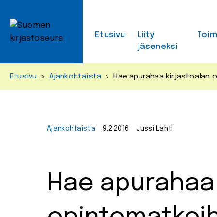
Skip
to
content
Etusivu
Liity
Toi
jäseneksi
Etusivu
>
Ajankohtaista
>
Hae apurahaa kirjastoalan 
Ajankohtaista
9.2.2016
Jussi Lahti
Hae apurahaa 