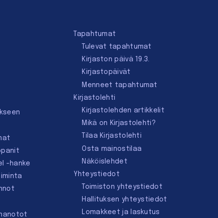
Tapahtumat
Tulevat tapahtumat
Kirjaston päivä 19.3.
Kirjastopäivät
Menneet tapahtumat
Kirjastolehti
Kirjastolehden artikkelit
ukseen
Mikä on Kirjastolehti?
Tilaa Kirjastolehti
mat
Osta mainostilaa
ppanit
Näköislehdet
el -hanke
Yhteystiedot
oiminta
Toimiston yhteystiedot
innot
Hallituksen yhteystiedot
Lomakkeet ja laskutus
nnanotot