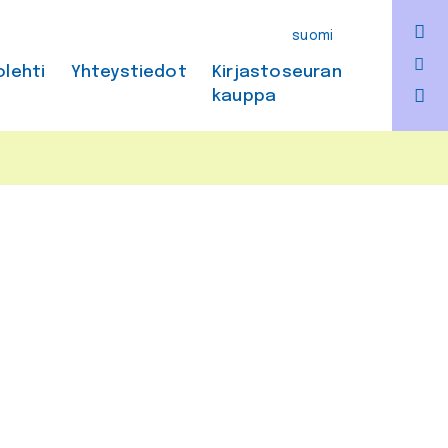
F
suomi
Bl
olehti
Yhteystiedot
Kirjastoseuran
kauppa
In