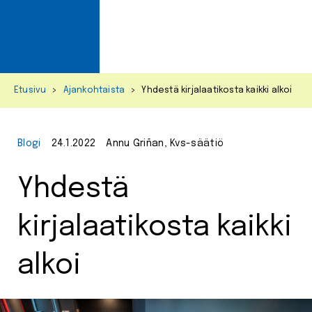
Primar
Menu
Skip
Etusivu
>
Ajankohtaista
>
Yhdestä kirjalaatikosta kaikki alkoi
to
content
Blogi
24.1.2022
Annu Griñan, Kvs-säätiö
Yhdestä
kirjalaatikosta kaikki
alkoi