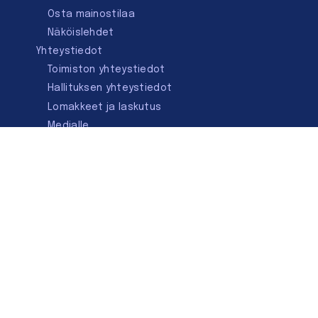
Osta mainostilaa
Näköislehdet
Yhteystiedot
Toimiston yhteystiedot
Hallituksen yhteystiedot
Lomakkeet ja laskutus
Medialle
Ota yhteyttä
Kirjastoseuran kauppa