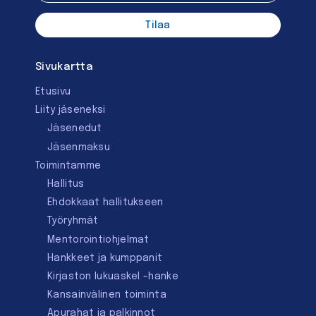
Sivukartta
Etusivu
Liity jäseneksi
Jäsenedut
Jäsenmaksu
Toimintamme
Hallitus
Ehdokkaat hallitukseen
Työryhmät
Mentorointi­ohjelmat
Hankkeet ja kumppanit
Kirjaston lukuaskel -hanke
Kansainvälinen toiminta
Apurahat ja palkinnot