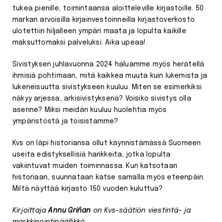
tukea pienille, toimintaansa aloitteleville kirjastoille. 50
markan arvoisilla kirjainvestoinneilla kirjastoverkosto
ulotettiin hiljalleen ympäri maata ja lopulta kaikille
maksuttomaksi palveluksi. Aika upeaa!
Sivistyksen juhlavuonna 2024 haluamme myös herätellä
ihmisiä pohtimaan, mitä kaikkea muuta kuin lukemista ja
lukeneisuutta sivistykseen kuuluu. Miten se esimerkiksi
näkyy arjessa, arkisivistyksenä? Voisiko sivistys olla
asenne? Miksi meidän kuuluu huolehtia myös
ympäristöstä ja toisistamme?
Kvs on läpi historiansa ollut käynnistämässä Suomeen
useita edistyksellisiä hankkeita, jotka lopulta
vakiintuvat muiden toiminnassa. Kun katsotaan
historiaan, suunnataan katse samalla myös eteenpäin.
Miltä näyttää kirjasto 150 vuoden kuluttua?
Kirjoittaja
Annu Griñan
on Kvs-säätiön viestintä- ja
markkinointipäällikkö