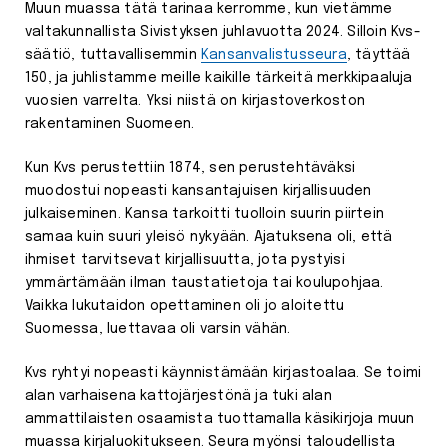
Muun muassa tätä tarinaa kerromme, kun vietämme
valtakunnallista Sivistyksen juhlavuotta 2024. Silloin Kvs-
säätiö, tuttavallisemmin
Kansanvalistusseura
, täyttää
150, ja juhlistamme meille kaikille tärkeitä merkkipaaluja
vuosien varrelta. Yksi niistä on kirjastoverkoston
rakentaminen Suomeen.
Kun Kvs perustettiin 1874, sen perustehtäväksi
muodostui nopeasti kansantajuisen kirjallisuuden
julkaiseminen. Kansa tarkoitti tuolloin suurin piirtein
samaa kuin suuri yleisö nykyään. Ajatuksena oli, että
ihmiset tarvitsevat kirjallisuutta, jota pystyisi
ymmärtämään ilman taustatietoja tai koulupohjaa.
Vaikka lukutaidon opettaminen oli jo aloitettu
Suomessa, luettavaa oli varsin vähän.
Kvs ryhtyi nopeasti käynnistämään kirjastoalaa. Se toimi
alan varhaisena kattojärjestönä ja tuki alan
ammattilaisten osaamista tuottamalla käsikirjoja muun
muassa kirjaluokitukseen. Seura myönsi taloudellista