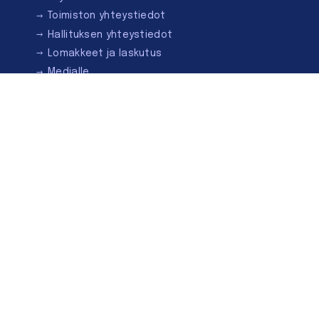
Toimiston yhteystiedot
Hallituksen yhteystiedot
Lomakkeet ja laskutus
Medialle
Ota yhteyttä
Kirjastoseuran kauppa