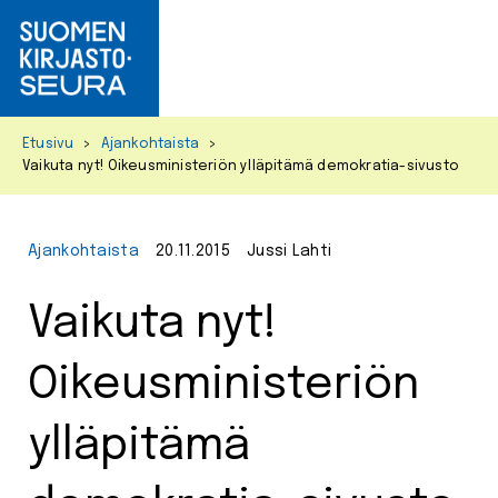
Primar
Menu
Skip
Etusivu
>
Ajankohtaista
>
to
Vaikuta nyt! Oikeusministeriön ylläpitämä demokratia-sivusto
content
Ajankohtaista
20.11.2015
Jussi Lahti
Vaikuta nyt!
Oikeusministeriön
ylläpitämä