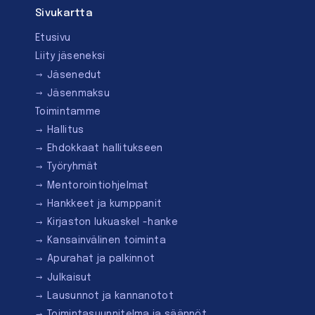
Sivukartta
Etusivu
Liity jäseneksi
Jäsenedut
Jäsenmaksu
Toimintamme
Hallitus
Ehdokkaat hallitukseen
Työryhmät
Mentorointi­ohjelmat
Hankkeet ja kumppanit
Kirjaston lukuaskel -hanke
Kansainvälinen toiminta
Apurahat ja palkinnot
Julkaisut
Lausunnot ja kannanotot
Toimintasuunnitelma ja säännöt