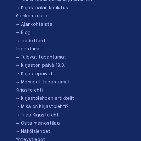
Kirjastoalan koulutus
Ajankohtaista
Ajankohtaista
Blogi
Tiedotteet
Tapahtumat
Tulevat tapahtumat
Kirjaston päivä 19.3.
Kirjastopäivät
Menneet tapahtumat
Kirjastolehti
Kirjastolehden artikkelit
Mikä on Kirjastolehti?
Tilaa Kirjastolehti
Osta mainostilaa
Näköislehdet
Yhteystiedot