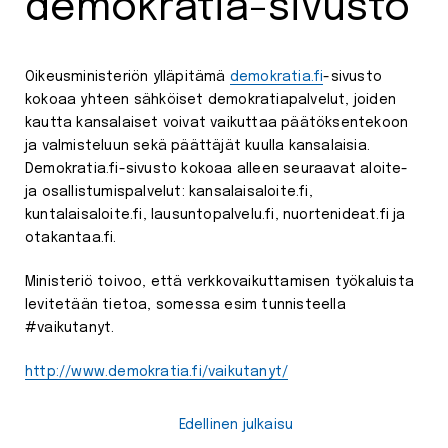
demokratia-sivusto
Oikeusministeriön ylläpitämä
demokratia.fi
-sivusto
kokoaa yhteen sähköiset demokratiapalvelut, joiden
kautta kansalaiset voivat vaikuttaa päätöksentekoon
ja valmisteluun sekä päättäjät kuulla kansalaisia.
Demokratia.fi-sivusto kokoaa alleen seuraavat aloite-
ja osallistumispalvelut: kansalaisaloite.fi,
kuntalaisaloite.fi, lausuntopalvelu.fi, nuortenideat.fi ja
otakantaa.fi.
Ministeriö toivoo, että verkkovaikuttamisen työkaluista
levitetään tietoa, somessa esim tunnisteella
#vaikutanyt.
http://www.demokratia.fi/vaikutanyt/
Edellinen julkaisu