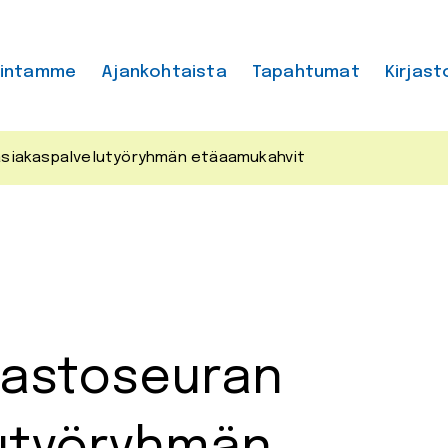
mintamme
Ajankohtaista
Tapahtumat
Kirjast
n asiakaspalvelutyöryhmän etäaamukahvit
irjastoseuran