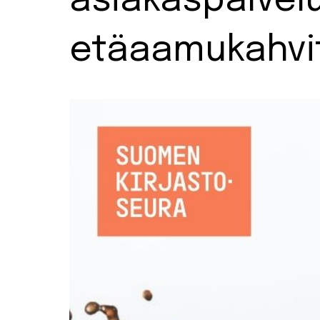
asiakaspalve
etäaamukahvi