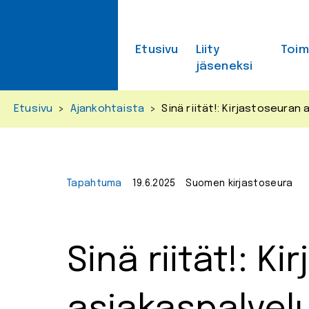
Skip
to
content
Etusivu
Liity
Toi
jäseneksi
Etusivu
>
Ajankohtaista
>
Sinä riität!: Kirjastoseura
Tapahtuma
19.6.2025
Suomen kirjastoseura
Sinä riität!: K