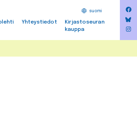
F
suomi
Bl
olehti
Yhteystiedot
Kirjastoseuran
kauppa
In