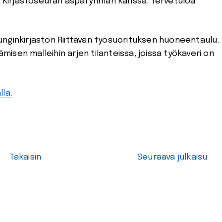
issa Kirjastoseuran asparyhmän kanssa. Tervetuloa
nginkirjaston Riittävän työsuorituksen huoneentaulu.
sen malleihin arjen tilanteissa, joissa työkaveri on
lä.
Takaisin
Seuraava julkaisu