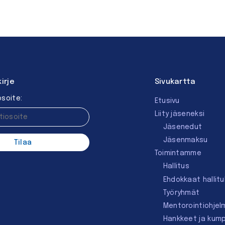
kirje
Sivukartta
soite:
Etusivu
Liity jäseneksi
Jäsenedut
Jäsenmaksu
Toimintamme
Hallitus
Ehdokkaat hallit
Työryhmät
Mentorointi­ohjel
Hankkeet ja kum