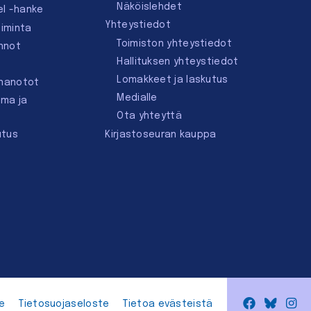
Näköislehdet
el -hanke
Yhteystiedot
oiminta
Toimiston yhteystiedot
innot
Hallituksen yhteystiedot
Lomakkeet ja laskutus
nnanotot
Medialle
lma ja
Ota yhteyttä
utus
Kirjastoseuran kauppa
Facebook
Bluesk
In
e
Tietosuojaseloste
Tietoa evästeistä