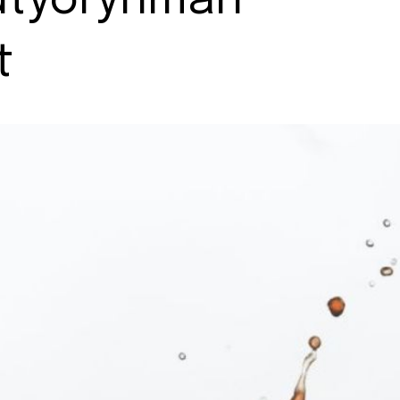
lutyöryhmän
t