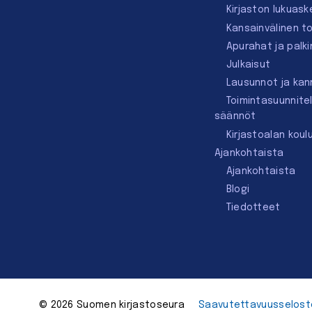
Kirjaston lukuask
Kansainvälinen t
Apurahat ja palk
Julkaisut
Lausunnot ja ka
Toimintasuunnite
säännöt
Kirjastoalan koul
Ajankohtaista
Ajankohtaista
Blogi
Tiedotteet
© 2026 Suomen kirjastoseura
Saavutettavuus­selost