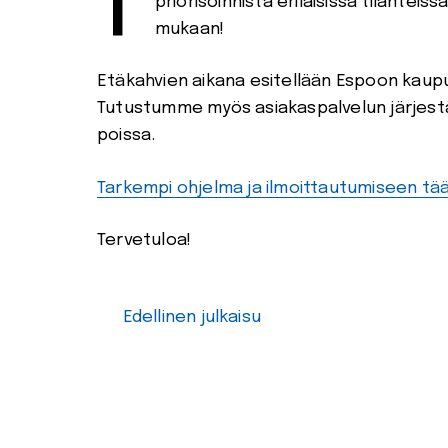
Tilaisuudessa kuullaan ja keskustellaan päivittäisen kirjastotyön jäsentämisestä ja
priorisoinnista erilaisissa tilante
mukaan!
Etäkahvien aikana esitellään Espoon kaupu
Tutustumme myös asiakaspalvelun järjestämi
poissa.
Tarkempi ohjelma ja ilmoittautumiseen tääl
Tervetuloa!
Edellinen julkaisu