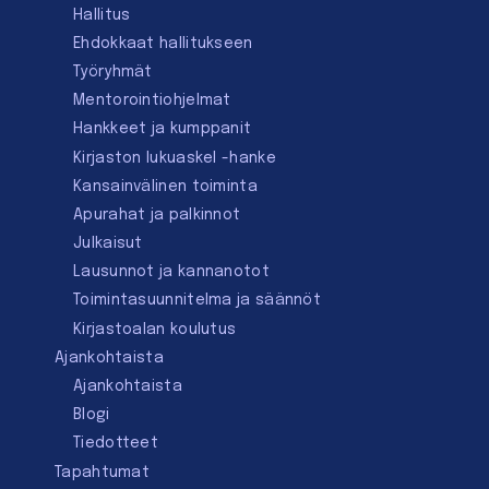
Hallitus
Ehdokkaat hallitukseen
Työryhmät
Mentorointi­ohjelmat
Hankkeet ja kumppanit
Kirjaston lukuaskel -hanke
Kansainvälinen toiminta
Apurahat ja palkinnot
Julkaisut
Lausunnot ja kannanotot
Toimintasuunnitelma ja säännöt
Kirjastoalan koulutus
Ajankohtaista
Ajankohtaista
Blogi
Tiedotteet
Tapahtumat