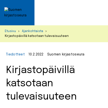
Primar
Menu
Skip
Etusivu
>
Ajankohtaista
>
to
Kirjastopäivillä katsotaan tulevaisuuteen
content
Tiedotteet
10.2.2022
Suomen kirjastoseura
Kirjastopäivillä
katsotaan
tulevaisuuteen