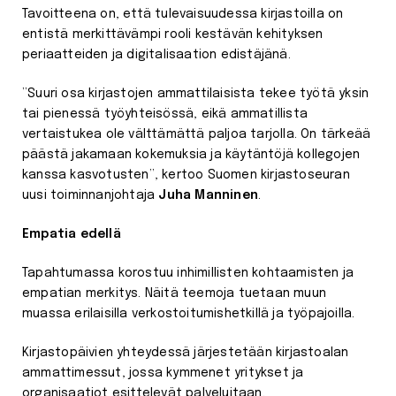
Tavoitteena on, että tulevaisuudessa kirjastoilla on
entistä merkittävämpi rooli kestävän kehityksen
periaatteiden ja digitalisaation edistäjänä.
”Suuri osa kirjastojen ammattilaisista tekee työtä yksin
tai pienessä työyhteisössä, eikä ammatillista
vertaistukea ole välttämättä paljoa tarjolla. On tärkeää
päästä jakamaan kokemuksia ja käytäntöjä kollegojen
kanssa kasvotusten”, kertoo Suomen kirjastoseuran
uusi toiminnanjohtaja
Juha Manninen
.
Empatia edellä
Tapahtumassa korostuu inhimillisten kohtaamisten ja
empatian merkitys. Näitä teemoja tuetaan muun
muassa erilaisilla verkostoitumishetkillä ja työpajoilla.
Kirjastopäivien yhteydessä järjestetään kirjastoalan
ammattimessut, jossa kymmenet yritykset ja
organisaatiot esittelevät palveluitaan.