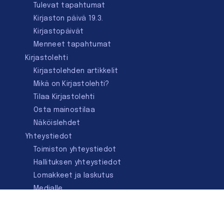
Tulevat tapahtumat
Kirjaston päivä 19.3.
Kirjastopäivät
Menneet tapahtumat
Kirjastolehti
Kirjastolehden artikkelit
Mikä on Kirjastolehti?
Tilaa Kirjastolehti
Osta mainostilaa
Näköislehdet
Yhteystiedot
Toimiston yhteystiedot
Hallituksen yhteystiedot
Lomakkeet ja laskutus
Medialle
Ota yhteyttä
Kirjastoseuran kauppa