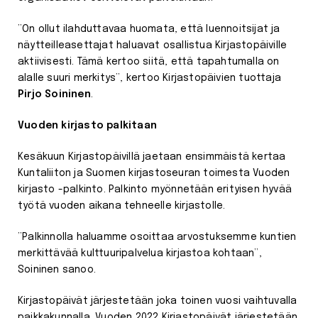
”On ollut ilahduttavaa huomata, että luennoitsijat ja
näytteilleasettajat haluavat osallistua Kirjastopäiville
aktiivisesti. Tämä kertoo siitä, että tapahtumalla on
alalle suuri merkitys”, kertoo Kirjastopäivien tuottaja
Pirjo Soininen
.
Vuoden kirjasto palkitaan
Kesäkuun Kirjastopäivillä jaetaan ensimmäistä kertaa
Kuntaliiton ja Suomen kirjastoseuran toimesta Vuoden
kirjasto -palkinto. Palkinto myönnetään erityisen hyvää
työtä vuoden aikana tehneelle kirjastolle.
”Palkinnolla haluamme osoittaa arvostuksemme kuntien
merkittävää kulttuuripalvelua kirjastoa kohtaan”,
Soininen sanoo.
Kirjastopäivät järjestetään joka toinen vuosi vaihtuvalla
paikkakunnalla. Vuoden 2022 Kirjastopäivät järjestetään