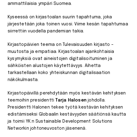
ammattilaisia ympäri Suomea.
Kyseessä on kirjastoalan suurin tapahtuma, joka
järjestetään joka toinen vuosi. Viime kesän tapahtumaa
siirrettiin vuodella pandemian takia.
Kirjastopäivien teema on Tulevaisuuden kirjasto –
muutosta ja empatiaa. Kirjastoalan ajankohtaisia
kysymyksiä ovat aineistojen digitalisoituminen ja
sähköisten alustojen käytettävyys. Aihetta
tarkastellaan koko yhteiskunnan digitalisaation
näkökulmasta.
Kirjastopäivillä perehdytään myös kestävän kehityksen
teemoihin presidentti
Tarja Halosen
johdolla.
Presidentti Halonen tekee työtä kestävän kehityksen
edistämiseksi Globaalin kestävyyden säätiönsä kautta
ja toimii YK:n Sustainable Development Solutions
Networkin johtoneuvoston jäsenenä.