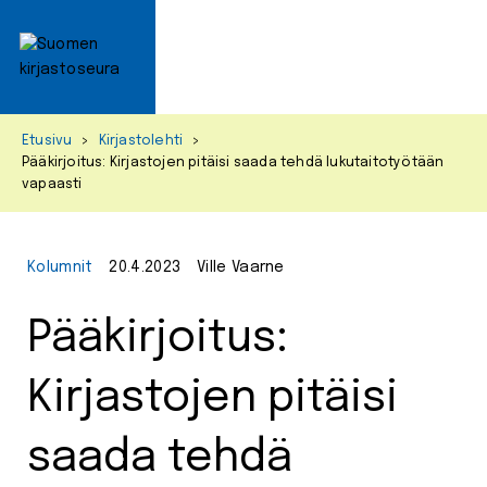
Primar
Menu
Skip
Etusivu
>
Kirjastolehti
>
to
Pääkirjoitus: Kirjastojen pitäisi saada tehdä lukutaitotyötään
content
vapaasti
Kolumnit
20.4.2023
Ville Vaarne
Pääkirjoitus:
Kirjastojen pitäisi
saada tehdä