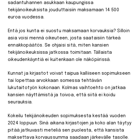
sadantuhannen asukkaan kaupungissa
tekijänoikeuksista jouduttaisiin maksamaan 14 500
euroa vuodessa.
Entä jos kunta ei suostu maksamaan korvauksia? Silloin
asia voisi mennä oikeuteen, josta saataisiin tärkeä
ennakkopäätös. Se ohjaisi sitä, miten kansien
tekijänoikeuksissa jatkossa toimitaan. Tällaista
oikeudenkäyntiä ei kuitenkaan ole näköpiirissä.
Kunnat ja kirjastot voivat taipua kalliiseen sopimukseen
tai lopettaa arvokkaan somessa tehtävän
lukutaitotyön kokonaan. Kolmas vaihtoehto on jatkaa
kansien näyttämistä ja toivoa, että siitä ei koidu
seurauksia.
Kokeilu tekijänoikeuden sopimuksesta kestää vuoden
2024 loppuun. Sinä aikana kirjastojen ja koko alan täytyy
pitää jatkuvasti meteliä sen puolesta, että kansista
maksettava korvaussumma saadaan järkevälle tasolle.