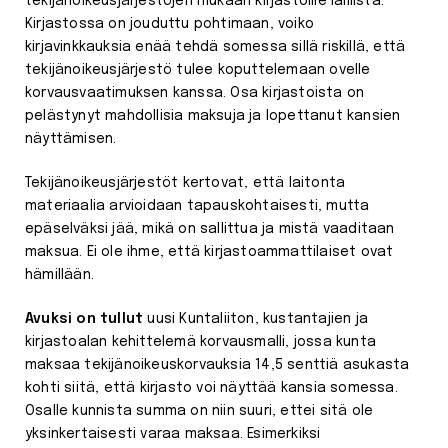
tekijänoikeusjärjestöjen mukaan kirjastoille laillista.
Kirjastossa on jouduttu pohtimaan, voiko
kirjavinkkauksia enää tehdä somessa sillä riskillä, että
tekijänoikeusjärjestö tulee koputtelemaan ovelle
korvausvaatimuksen kanssa. Osa kirjastoista on
pelästynyt mahdollisia maksuja ja lopettanut kansien
näyttämisen.
Tekijänoikeusjärjestöt kertovat, että laitonta
materiaalia arvioidaan tapauskohtaisesti, mutta
epäselväksi jää, mikä on sallittua ja mistä vaaditaan
maksua. Ei ole ihme, että kirjastoammattilaiset ovat
hämillään.
Avuksi on tullut
uusi Kuntaliiton, kustantajien ja
kirjastoalan kehittelemä korvausmalli, jossa kunta
maksaa tekijänoikeuskorvauksia 14,5 senttiä asukasta
kohti siitä, että kirjasto voi näyttää kansia somessa.
Osalle kunnista summa on niin suuri, ettei sitä ole
yksinkertaisesti varaa maksaa. Esimerkiksi