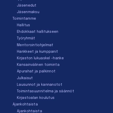
Jäsenedut
Jäsenmaksu
Toimintamme
Hallitus
Ehdokkaat hallitukseen
Työryhmät
Mentorointi­ohjelmat
Hankkeet ja kumppanit
Kirjaston lukuaskel -hanke
Kansainvälinen toiminta
Apurahat ja palkinnot
Julkaisut
Lausunnot ja kannanotot
Toimintasuunnitelma ja säännöt
Kirjastoalan koulutus
Ajankohtaista
Ajankohtaista