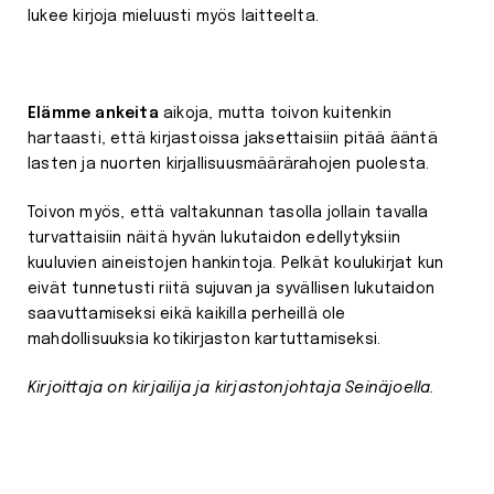
lukee kirjoja mieluusti myös laitteelta.
Elämme ankeita
aikoja, mutta toivon kuitenkin
hartaasti, että kirjastoissa jaksettaisiin pitää ääntä
lasten ja nuorten kirjallisuusmäärärahojen puolesta.
Toivon myös, että valtakunnan tasolla jollain tavalla
turvattaisiin näitä hyvän lukutaidon edellytyksiin
kuuluvien aineistojen hankintoja. Pelkät koulukirjat kun
eivät tunnetusti riitä sujuvan ja syvällisen lukutaidon
saavuttamiseksi eikä kaikilla perheillä ole
mahdollisuuksia kotikirjaston kartuttamiseksi.
Kirjoittaja on kirjailija ja kirjastonjohtaja Seinäjoella.