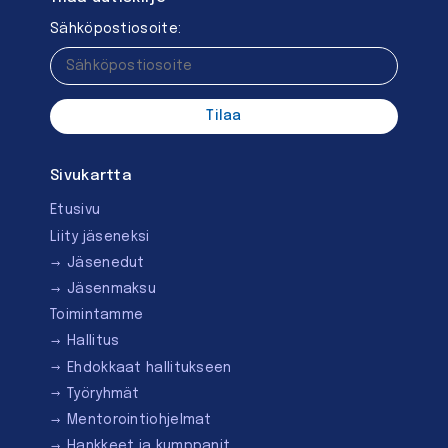
Sähköpostiosoite:
Sivukartta
Etusivu
Liity jäseneksi
Jäsenedut
Jäsenmaksu
Toimintamme
Hallitus
Ehdokkaat hallitukseen
Työryhmät
Mentorointi­ohjelmat
Hankkeet ja kumppanit