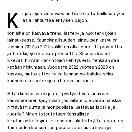
Kirjastojen viime vuosien tilastoja tutkaillessa yksi
asia ilahduttaa erityisen paljon.
Ilon aihe on kasvava trendi lasten- ja nuortenkirjojen
lainauksessa. Kaunokirjallisuuden lainauksen kasvu on
vuosien 2022 ja 2024 välillä on ollut peräti 12 prosenttia
ja tietokirjojen kasvu 7 prosenttia. Suomen lapset
lukevat, hurraa! Hankintojen kehitys ei kuitenkaan saa
ketään hihkumaan. Vuodesta 2022 vuoteen 2023 on
kasvua, mutta sitten tulee kunnon notkahdus sekä
kaunon että tietokirjojen hankintamääriin.
Miten kummassa kirjastot pystyvät vastaamaan
kasvaneeseen kysyntään, jos niillä ei ole varaa hankkia
riittävästi uutta ja monipuolista luettavaa lapsille ja
nuorille? Miten toteutetaan Kansallista
lukutaitostrategiaa ja tehdään lukutaitoyhteistyötä eri
toimijoiden kanssa, jos perusasia eli uusiutuvan ja