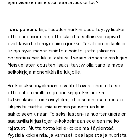
ajantasaisen aineiston saatavuus ontuu?
Tänä päivänä
kirjallisuuden hankinnassa täytyy lisäksi
ottaa huomioon se, että lukijat ja sellaisiksi oppivat
ovat kovin heterogeeninen joukko. Tarvitaan eri kielisiä
kirjoja hyvin monenlaisista aiheista, jotta jokainen
potentiaalinen lukija löytäisi itseään kiinnostavan kirjan.
Yleiskielisten opusten lisäksi täytyy olla tarjolla myös
selkokirjoja monenikäisille lukijoille.
Ratkaisuksi ongelmaan ei valitettavasti ihan riitä se,
että onhan meillä e- ja äänikirjoja. Ensinnäkin
tutkimuksissa on käynyt ilmi, että suurin osa nuorista
lukijoista tarttuu mieluummin painettuun kuin
sähköiseen kirjaan. Toiseksi lasten- ja nuortenkirjoja on
saatavilla kirjastojen e-kokoelmaan edelleen melko
rajatusti. Mutta totta kai e-kokoelma täydentää
fyysisiä kokoelmia, ja varmasti osa lapsista ja nuorista