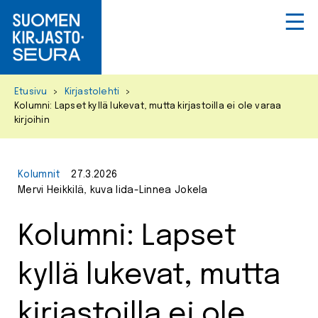
Primar
Menu
Skip
Etusivu
>
Kirjastolehti
>
to
Kolumni: Lapset kyllä lukevat, mutta kirjastoilla ei ole varaa
content
kirjoihin
Kolumnit
27.3.2026
Mervi Heikkilä, kuva Iida-Linnea Jokela
Kolumni: Lapset
kyllä lukevat, mutta
kirjastoilla ei ole