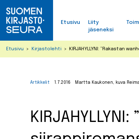
Skip
to
content
Etusivu
Liity
Toi
jäseneksi
Etusivu
>
Kirjastolehti
>
KIRJAHYLLYNI: ”Rakastan wanh
Artikkelit
1.7.2016
Martta Kaukonen, kuva Reim
KIRJAHYLLYNI: