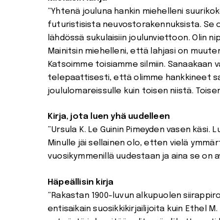
”Yhtenä jouluna hankin miehelleni suurikok
futuristisista neuvostorakennuksista. Se o
lähdössä sukulaisiin joulunviettoon. Olin n
Mainitsin miehelleni, että lahjasi on muuten 
Katsoimme toisiamme silmiin. Sanaakaan va
telepaattisesti, että olimme hankkineet s
joululomareissulle kuin toisen niistä. Tois
Kirja, jota luen yhä uudelleen
”Ursula K. Le Guinin Pimeyden vasen käsi
Minulle jäi sellainen olo, etten vielä ymmär
vuosikymmenillä uudestaan ja aina se on ava
Häpeällisin kirja
”Rakastan 1900-luvun alkupuolen siirappiro
entisaikain suosikkikirjailijoita kuin Ethel