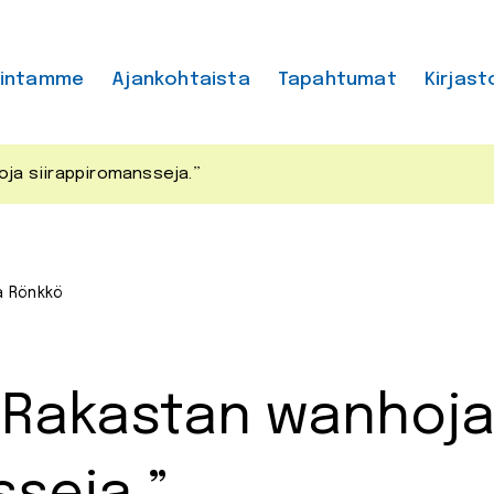
mintamme
Ajankohtaista
Tapahtumat
Kirjast
oja siirappiromansseja.”
a Rönkkö
 ”Rakastan wanhoj