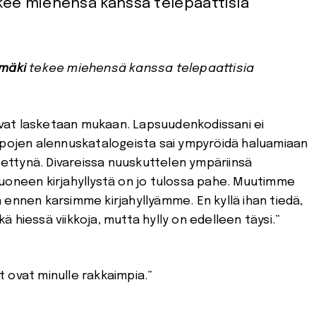
tekee miehensä kanssa telepaattisia
amäki
tekee miehensä kanssa telepaattisia
kuvat lasketaan mukaan. Lapsuudenkodissani ei
ppojen alennuskatalogeista sai ympyröidä haluamiaan
ytettynä. Divareissa nuuskuttelen ympäriinsä
uoneen kirjahyllystä on jo tulossa pahe. Muutimme
 ennen karsimme kirjahyllyämme. En kyllä ihan tiedä,
kä hiessä viikkoja, mutta hylly on edelleen täysi.”
at ovat minulle rakkaimpia.”