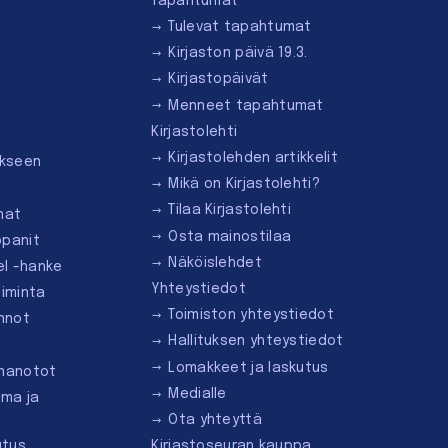
Tapahtumat
Tulevat tapahtumat
Kirjaston päivä 19.3.
Kirjastopäivät
Menneet tapahtumat
Kirjastolehti
Kirjastolehden artikkelit
ukseen
Mikä on Kirjastolehti?
Tilaa Kirjastolehti
mat
Osta mainostilaa
ppanit
Näköislehdet
el -hanke
Yhteystiedot
oiminta
Toimiston yhteystiedot
innot
Hallituksen yhteystiedot
Lomakkeet ja laskutus
nnanotot
Medialle
lma ja
Ota yhteyttä
utus
Kirjastoseuran kauppa