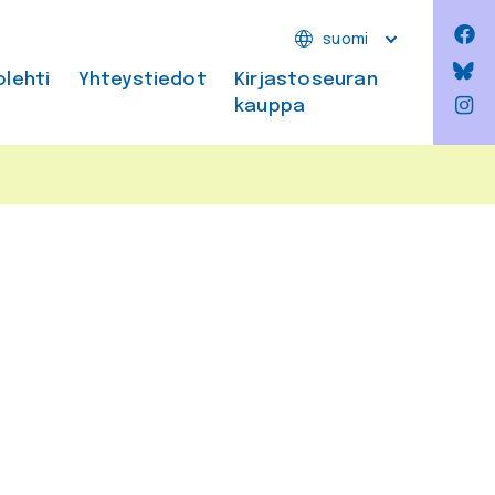
F
suomi
Bl
olehti
Yhteystiedot
Kirjastoseuran
kauppa
In
a