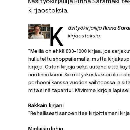
Käsityökirjailija Rinna Saramäki 
kirjaostoksia.
Käsityökirjailija
Rinna Sar
kirjaostoksia.
”Meillä on ehkä 800–1000 kirjaa, jos sarja
hulluteltu shoppailemalla, mutta kirjakau
kirjoja. Ostan kirjoja sekä uutena että kä
nautinnokseni. Kierrätyskeskuksen ilmaish
perheeni kanssa vuoden vaihteessa ja sitä
mitä siinä tapahtui. Kävimme kirjoja läpi sel
Rakkain kirjani
”Rehellisesti sanoen itse kirjoittamani kirj
Mieluisin lahja