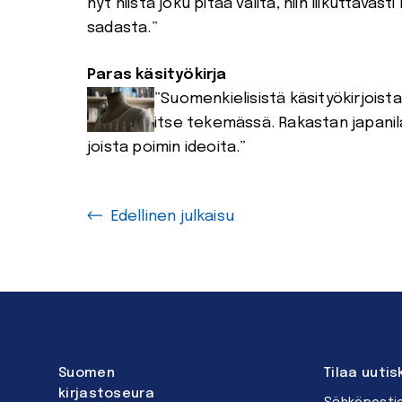
nyt niistä joku pitää valita, niin liikuttava
sadasta.”
Paras käsityökirja
”Suomenkielisistä käsityökirjoista
itse tekemässä. Rakastan japanilai
joista poimin ideoita.”
Edellinen julkaisu
Suomen
Tilaa uutis
kirjastoseura