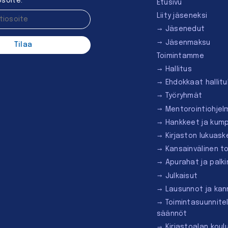
soite:
Etusivu
Liity jäseneksi
Jäsenedut
Jäsenmaksu
Toimintamme
Hallitus
Ehdokkaat hallit
Työryhmät
Mentorointi­ohjel
Hankkeet ja kum
Kirjaston lukuask
Kansainvälinen t
Apurahat ja palk
Julkaisut
Lausunnot ja ka
Toimintasuunnite
säännöt
Kirjastoalan koul