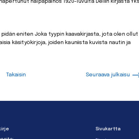
sti hapertunut halpapainos 1920-luvulta Dellin kirjasta Yks
 pidän eniten Joka tyypin kaavakirjasta, jota olen ollut
sia käsityökirjoja, joiden kauniista kuvista nautin ja
Takaisin
Seuraava julkaisu
kirje
Sivukartta