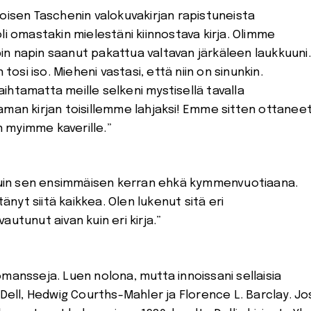
oisen Taschenin valokuvakirjan rapistuneista
li omastakin mielestäni kiinnostava kirja. Olimme
ipin napin saanut pakattua valtavan järkäleen laukkuuni.
tosi iso. Mieheni vastasi, että niin on sinunkin.
ihtamatta meille selkeni mystisellä tavalla
aman kirjan toisillemme lahjaksi! Emme sitten ottanee
en myimme kaverille.”
. Luin sen ensimmäisen kerran ehkä kymmenvuotiaana.
tänyt siitä kaikkea. Olen lukenut sitä eri
utunut aivan kuin eri kirja.”
mansseja. Luen nolona, mutta innoissani sellaisia
 M. Dell, Hedwig Courths-Mahler ja Florence L. Barclay. Jo