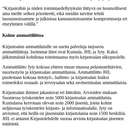
“Kirjastoihin ja niiden toimintaedellytyksiin liittyvä on luonnollisesti
aina meille selkeä prioriteetti, eikä meidän tarvitse tehdä
lausunnoissamme ja julkisissa kannanotoissamme kompromisseja eri
eturyhmien välillä.”
Kolme ammattiliittoa
Kirjastoalan ammattilaisille on useita palveluja tarjoavia
ammattiliittoja. Isoimmat liitot ovat Kumula, JHL ja Jyty. Kaksi
jälkimmäistä kohdistaa toimintaansa myös kirjastoalan ulkopuolelle.
Ammattiliitto Jyty kokoaa yhteen muun muassa pelastustehtävien,
nuorisotyön ja kirjastoalan ammattilaisia. Ammattiliitto JHL
puolestaan kokoaa tietotyö-, hallinto- ja kirjastoalan lisäksi
esimerkiksi sosiaali- ja terveysalan sekä ravitsemisalan ammattilaisia.
Kirjastoalan ihmiset jakautuvat eri liittoihin. Arvioiden mukaan
Suomessa työskentelee noin 5000 kirjastoalan ammattilaista.
Kumulassa kerrotaan olevan noin 2000 jäsentä, joista kolme
neljäsosaa työskentelee kirjasto- ja informaatioalalla. Jyty on
arvioinut, että heillä on jäseninään kirjastolaisia noin 1500 henkilöä.
JHL ei antanut Kirjastolehdelle suoraa arviota kirjastoalan jäsenten
määrästä.