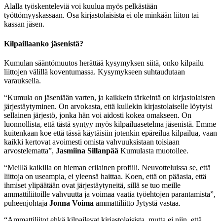
Alalla työskenteleviä voi kuulua myös pelkästään
työttömyyskassaan. Osa kirjastolaisista ei ole minkään liiton tai
kassan jäsen.
Kilpaillaanko jäsenistä?
Kumulan sääntömuutos herättää kysymyksen siitä, onko kilpailu
liittojen välillä koventumassa. Kysymykseen suhtaudutaan
varauksella.
“Kumula on jäseniään varten, ja kaikkein tärkeintä on kirjastolaisten
järjestäytyminen. On arvokasta, että kullekin kirjastolaiselle löytyisi
sellainen järjestö, jonka hän voi aidosti kokea omakseen. On
luonnollista, että tästä syntyy myös kilpailuasetelma jäsenistä. Emme
kuitenkaan koe että tässä käytäisiin jotenkin epäreilua kilpailua, vaan
kaikki kertovat avoimesti omista vahvuuksistaan toisiaan
arvostelematta”,
Jasmiina Sillanpää
Kumulasta muotoilee.
“Meillä kaikilla on hieman erilainen profiili. Neuvotteluissa se, että
liittoja on useampia, ei yleensä haittaa. Koen, että on pääasia, että
ihmiset ylipäätään ovat järjestäytyneitä, sillä se tuo meille
ammattiliitoille vahvuutta ja voimaa vaatia työehtojen parantamista”,
puheenjohtaja
Jonna Voima
ammattiliitto Jytystä vastaa.
“Ammattiliitot ehkä kilpailevat kirjastolaisista, mutta ei niin, että