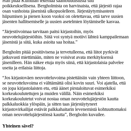
Hän pitää Kumulan tekemää sääntöuudistusta silti
poikkeuksellisena. Bergholmista on harvinaista, että järjestö rajaa
osan vanhoista jäsenistä ulkopuolelleen. Järjestäytymisasteen
hiipumisen ja pienen koon vuoksi on oletettavaa, että tarve uusien
jäsenten hallitsemiselle ja uusien asetelmien löytämiselle kasvaa.
“Järjestövoimaa tarvitaan paitsi kirjastoihin, myös
neuvottelujärjestöihin. Siitä voi syntyä motiivi lähteä kamppailemaan
jäsenistä ja siitä, kuka asioita saa hoitaa.”
Bergholm pitää positiivisena ja tervetulleena, että liitot pyrkivät
jatkuvasti miettimään, miten ne voisivat avata merkityksensä
jäsenilleen. Hän näkee etuja myös siinä, että kirjastolaisia palvelee
useita ja erilaisia liittoja.
“Jos kirjastoväen neuvotteluvoima pistettäisiin vain yhteen liittoon,
se neuvotteluvoima ei välttämättä olisi kovin suuri. Voi ajatella, että
on jopa kirjastolaisten etu, että äänet pirstaloituvat esimerkiksi
korkeakoulutettujen ja muiden välillä. Näin esimerkiksi
korkeakoulutetut voivat nostaa oman neuvottelujärjestön kautta
palkkaluokkia ylöspäin, ja sitten taas järjestäytyneet
kirjastovirkailijat estävät palkkahaitarin levenemistä kohtuuttomaksi
oman neuvottelujärjestönsä kautta”, Bergholm kuvailee.
Yhteinen sävel?