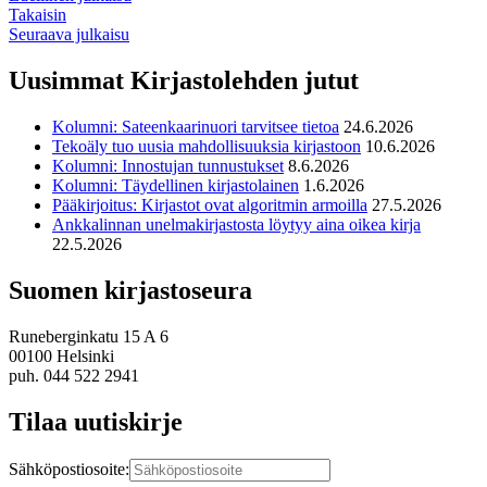
Takaisin
Seuraava julkaisu
Uusimmat Kirjastolehden jutut
Kolumni: Sateenkaarinuori tarvitsee tietoa
24.6.2026
Tekoäly tuo uusia mahdollisuuksia kirjastoon
10.6.2026
Kolumni: Innostujan tunnustukset
8.6.2026
Kolumni: Täydellinen kirjastolainen
1.6.2026
Pääkirjoitus: Kirjastot ovat algoritmin armoilla
27.5.2026
Ankkalinnan unelmakirjastosta löytyy aina oikea kirja
22.5.2026
Suomen kirjastoseura
Runeberginkatu 15 A 6
00100 Helsinki
puh. 044 522 2941
Tilaa uutiskirje
Sähköpostiosoite: