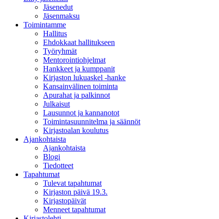
Jäsenedut
Jäsenmaksu
Toimintamme
Hallitus
Ehdokkaat hallitukseen
Työryhmät
Mentorointi­ohjelmat
Hankkeet ja kumppanit
Kirjaston lukuaskel -hanke
Kansainvälinen toiminta
Apurahat ja palkinnot
Julkaisut
Lausunnot ja kannanotot
Toimintasuunnitelma ja säännöt
Kirjastoalan koulutus
Ajankohtaista
Ajankohtaista
Blogi
Tiedotteet
Tapahtumat
Tulevat tapahtumat
Kirjaston päivä 19.3.
Kirjastopäivät
Menneet tapahtumat
Kirjastolehti