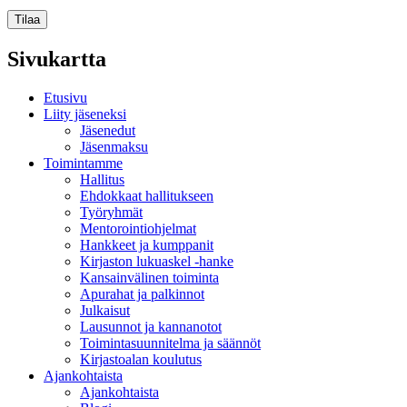
Sivukartta
Etusivu
Liity jäseneksi
Jäsenedut
Jäsenmaksu
Toimintamme
Hallitus
Ehdokkaat hallitukseen
Työryhmät
Mentorointi­ohjelmat
Hankkeet ja kumppanit
Kirjaston lukuaskel -hanke
Kansainvälinen toiminta
Apurahat ja palkinnot
Julkaisut
Lausunnot ja kannanotot
Toimintasuunnitelma ja säännöt
Kirjastoalan koulutus
Ajankohtaista
Ajankohtaista