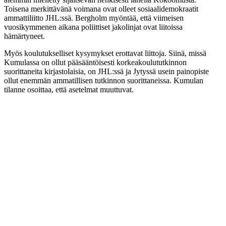
Toisena merkittävänä voimana ovat olleet sosiaalidemokraatit
ammattiliitto JHL:ssä. Bergholm myöntää, että viimeisen
vuosikymmenen aikana poliittiset jakolinjat ovat liitoissa
hämärtyneet.
Myös koulutukselliset kysymykset erottavat liittoja. Siinä, missä
Kumulassa on ollut pääsääntöisesti korkeakoulututkinnon
suorittaneita kirjastolaisia, on JHL:ssä ja Jytyssä usein painopiste
ollut enemmän ammatillisen tutkinnon suorittaneissa. Kumulan
tilanne osoittaa, että asetelmat muuttuvat.