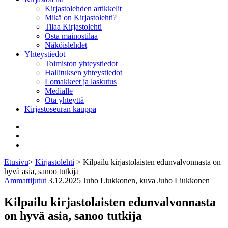
Kirjastolehden artikkelit
Mikä on Kirjastolehti?
Tilaa Kirjastolehti
Osta mainostilaa
Näköislehdet
Yhteystiedot
Toimiston yhteystiedot
Hallituksen yhteystiedot
Lomakkeet ja laskutus
Medialle
Ota yhteyttä
Kirjastoseuran kauppa
Facebook
Bluesky
Instagram
Etusivu
>
Kirjastolehti
>
Kilpailu kirjastolaisten edunvalvonnasta on
hyvä asia, sanoo tutkija
Ammattijutut
3.12.2025
Juho Liukkonen, kuva Juho Liukkonen
Kilpailu kirjastolaisten edunvalvonnasta
on hyvä asia, sanoo tutkija