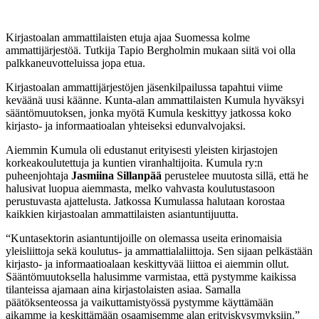
Kirjastoalan ammattilaisten etuja ajaa Suomessa kolme
ammattijärjestöä. Tutkija Tapio Bergholmin mukaan siitä voi olla
palkkaneuvotteluissa jopa etua.
Kirjastoalan ammattijärjestöjen jäsenkilpailussa tapahtui viime
keväänä uusi käänne. Kunta-alan ammattilaisten Kumula hyväksyi
sääntömuutoksen, jonka myötä Kumula keskittyy jatkossa koko
kirjasto- ja informaatioalan yhteiseksi edunvalvojaksi.
Aiemmin Kumula oli edustanut erityisesti yleisten kirjastojen
korkeakoulutettuja ja kuntien viranhaltijoita. Kumula ry:n
puheenjohtaja
Jasmiina Sillanpää
perustelee muutosta sillä, että he
halusivat luopua aiemmasta, melko vahvasta koulutustasoon
perustuvasta ajattelusta. Jatkossa Kumulassa halutaan korostaa
kaikkien kirjastoalan ammattilaisten asiantuntijuutta.
“Kuntasektorin asiantuntijoille on olemassa useita erinomaisia
yleisliittoja sekä koulutus- ja ammattialaliittoja. Sen sijaan pelkästään
kirjasto- ja informaatioalaan keskittyvää liittoa ei aiemmin ollut.
Sääntömuutoksella halusimme varmistaa, että pystymme kaikissa
tilanteissa ajamaan aina kirjastolaisten asiaa. Samalla
päätöksenteossa ja vaikuttamistyössä pystymme käyttämään
aikamme ja keskittämään osaamisemme alan erityiskysymyksiin.”