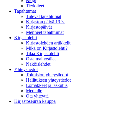
Blogi
Tiedotteet
Tapahtumat
Tulevat tapahtumat
Kirjaston päivä 19.3.
Kirjastopäivät
Menneet tapahtumat
Kirjastolehti
Kirjastolehden artikkelit
Mikä on Kirjastolehti?
Tilaa Kirjastolehti
Osta mainostilaa
Näköislehdet
Yhteystiedot
Toimiston yhteystiedot
Hallituksen yhteystiedot
Lomakkeet ja laskutus
Medialle
Ota yhteyttä
Kirjastoseuran kauppa