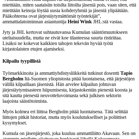
mietitään, miten saataisiin toisilta liitoilta jäseniä pois, vaan siten, että
mietitään keinoja löytää uusia kohderyhmiä ja jäseniä ylipäätään.
Pääkohteena ovat järjestäytymättömät työntekijät”,
ammattialatoiminnan asiantuntija
Heini Wink
JHL:stä vastaa.
Jyty ja JHL kertovat suhtautuvansa Kumulan sääntömuutokseen
uteliaisuudella, mutta ne eivät koe tilanteessa suurta ristiriitaa.
Lisäksi ne kokevat kaikkien tahojen tekevän hyvää työtä
kirjastolaisten etujen ajamiseksi.
Kilpailu tyypillistä
Työmarkkinoita ja ammattiyhdistysliikkeitä tutkinut dosentti
Tapio
Bergholm
Itä-Suomen yliopistosta pitää luontaisena, että järjestöjen
välillä kilpaillaan jäsenistä. Hän arvelee kilpailun johtuvan
järjestäytymisasteen hiipumisesta, kirjastokentän pienestä koosta ja
sitä kautta pienestä neuvotteluvoimasta sekä julkisen sektorin
laajoista säästötoimista.
Myös kolmea eri liittoa Bergholm pitää luontaisena. Tätä selittää
liittojen pitkät historiat, mutta myös koulutukselliset ja poliittiset
kysymykset.
Kumula on jäsenjärjestö, joka kuuluu ammattiliitto Akavaan. Sen on
aiemmin mielletty sijaitsevan henkisesti lähellä Kokoomusta.