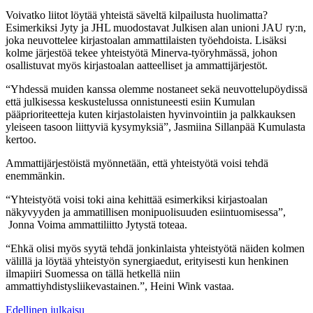
Voivatko liitot löytää yhteistä säveltä kilpailusta huolimatta?
Esimerkiksi Jyty ja JHL muodostavat Julkisen alan unioni JAU ry:n,
joka neuvottelee kirjastoalan ammattilaisten työehdoista. Lisäksi
kolme järjestöä tekee yhteistyötä Minerva-työryhmässä, johon
osallistuvat myös kirjastoalan aatteelliset ja ammattijärjestöt.
“Yhdessä muiden kanssa olemme nostaneet sekä neuvottelupöydissä
että julkisessa keskustelussa onnistuneesti esiin Kumulan
pääprioriteetteja kuten kirjastolaisten hyvinvointiin ja palkkauksen
yleiseen tasoon liittyviä kysymyksiä”, Jasmiina Sillanpää Kumulasta
kertoo.
Ammattijärjestöistä myönnetään, että yhteistyötä voisi tehdä
enemmänkin.
“Yhteistyötä voisi toki aina kehittää esimerkiksi kirjastoalan
näkyvyyden ja ammatillisen monipuolisuuden esiintuomisessa”,
Jonna Voima ammattiliitto Jytystä toteaa.
“Ehkä olisi myös syytä tehdä jonkinlaista yhteistyötä näiden kolmen
välillä ja löytää yhteistyön synergiaedut, erityisesti kun henkinen
ilmapiiri Suomessa on tällä hetkellä niin
ammattiyhdistysliikevastainen.”, Heini Wink vastaa.
Edellinen julkaisu