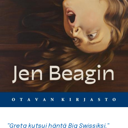
”Greta kutsui häntä Big Swissiksi.”