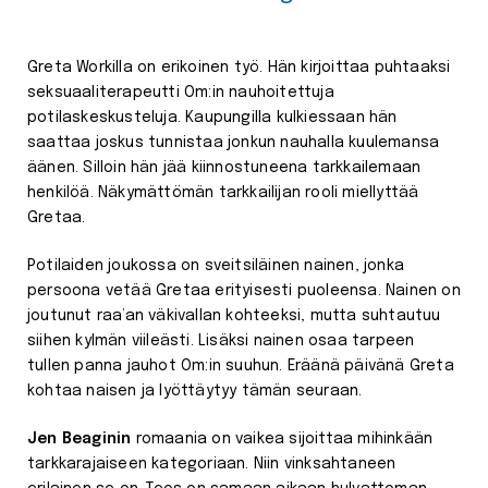
Greta Workilla on erikoinen työ. Hän kirjoittaa puhtaaksi
seksuaaliterapeutti Om:in nauhoitettuja
potilaskeskusteluja. Kaupungilla kulkiessaan hän
saattaa joskus tunnistaa jonkun nauhalla kuulemansa
äänen. Silloin hän jää kiinnostuneena tarkkailemaan
henkilöä. Näkymättömän tarkkailijan rooli miellyttää
Gretaa.
Potilaiden joukossa on sveitsiläinen nainen, jonka
persoona vetää Gretaa erityisesti puoleensa. Nainen on
joutunut raa’an väkivallan kohteeksi, mutta suhtautuu
siihen kylmän viileästi. Lisäksi nainen osaa tarpeen
tullen panna jauhot Om:in suuhun. Eräänä päivänä Greta
kohtaa naisen ja lyöttäytyy tämän seuraan.
Jen Beaginin
romaania on vaikea sijoittaa mihinkään
tarkkarajaiseen kategoriaan. Niin vinksahtaneen