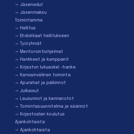
Jäsenedut
Jäsenmaksu
Toimintamme
Hallitus
Ehdokkaat hallitukseen
Työryhmät
Mentorointi­ohjelmat
Hankkeet ja kumppanit
Kirjaston lukuaskel -hanke
Kansainvälinen toiminta
Apurahat ja palkinnot
Julkaisut
Lausunnot ja kannanotot
Toimintasuunnitelma ja säännöt
Kirjastoalan koulutus
Ajankohtaista
Ajankohtaista