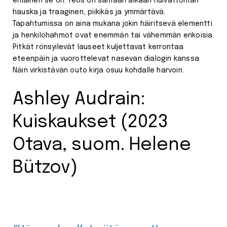
erilainen se on. Teos on samaan aikaan hulvattoman
hauska ja traaginen, piikikäs ja ymmärtävä.
Tapahtumissa on aina mukana jokin häiritsevä elementti
ja henkilöhahmot ovat enemmän tai vähemmän erikoisia.
Pitkät rönsyilevät lauseet kuljettavat kerrontaa
eteenpäin ja vuorottelevat nasevan dialogin kanssa.
Näin virkistävän outo kirja osuu kohdalle harvoin.
Ashley Audrain:
Kuiskaukset (2023
Otava, suom. Helene
Bützov)