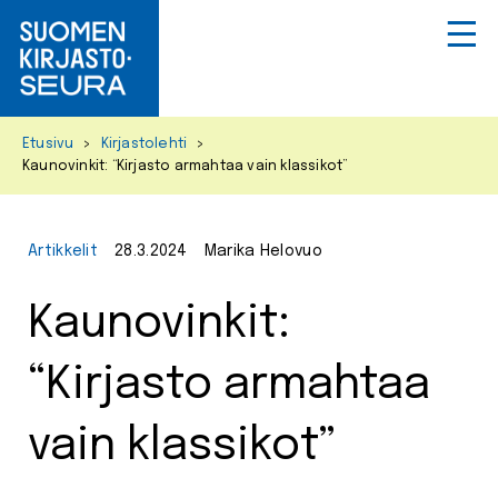
Primar
Menu
Skip
Etusivu
>
Kirjastolehti
>
to
Kaunovinkit: “Kirjasto armahtaa vain klassikot”
content
Artikkelit
28.3.2024
Marika Helovuo
Kaunovinkit:
“Kirjasto armahtaa
vain klassikot”