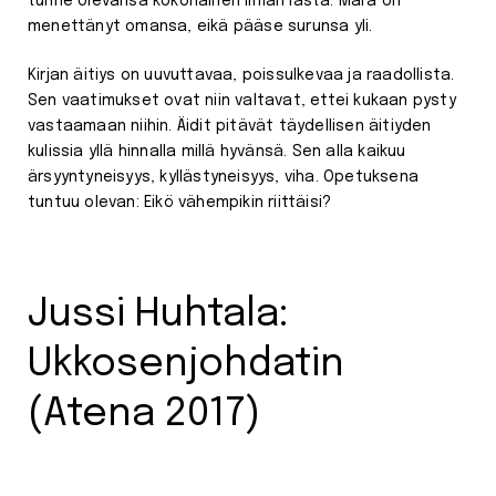
tunne olevansa kokonainen ilman lasta. Mara on
menettänyt omansa, eikä pääse surunsa yli.
Kirjan äitiys on uuvuttavaa, poissulkevaa ja raadollista.
Sen vaatimukset ovat niin valtavat, ettei kukaan pysty
vastaamaan niihin. Äidit pitävät täydellisen äitiyden
kulissia yllä hinnalla millä hyvänsä. Sen alla kaikuu
ärsyyntyneisyys, kyllästyneisyys, viha. Opetuksena
tuntuu olevan: Eikö vähempikin riittäisi?
Jussi Huhtala:
Ukkosenjohdatin
(Atena 2017)