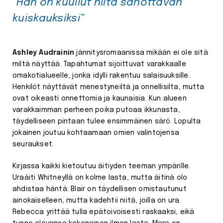
”Hän on kuullut niitä sanottavan
kuiskauksiksi”
Ashley Audrainin
jännitysromaanissa mikään ei ole sitä
miltä näyttää. Tapahtumat sijoittuvat varakkaalle
omakotialueelle, jonka idylli rakentuu salaisuuksille.
Henkilöt näyttävät menestyneiltä ja onnellisilta, mutta
ovat oikeasti onnettomia ja kaunaisia. Kun alueen
varakkaimman perheen poika putoaa ikkunasta,
täydelliseen pintaan tulee ensimmäinen särö. Lopulta
jokainen joutuu kohtaamaan omien valintojensa
seuraukset.
Kirjassa kaikki kietoutuu äitiyden teeman ympärille.
Uraäiti Whitneyllä on kolme lasta, mutta äitinä olo
ahdistaa häntä. Blair on täydellisen omistautunut
ainokaiselleen, mutta kadehtii niitä, joilla on ura.
Rebecca yrittää tulla epätoivoisesti raskaaksi, eikä