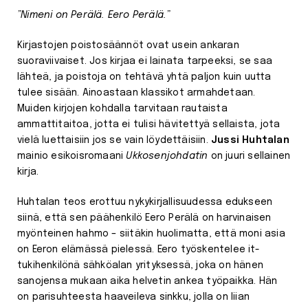
”Nimeni on Perälä. Eero Perälä.”
Kirjastojen poistosäännöt ovat usein ankaran
suoraviivaiset. Jos kirjaa ei lainata tarpeeksi, se saa
lähteä, ja poistoja on tehtävä yhtä paljon kuin uutta
tulee sisään. Ainoastaan klassikot armahdetaan.
Muiden kirjojen kohdalla tarvitaan rautaista
ammattitaitoa, jotta ei tulisi hävitettyä sellaista, jota
vielä luettaisiin jos se vain löydettäisiin.
Jussi Huhtalan
mainio esikoisromaani
Ukkosenjohdatin
on juuri sellainen
kirja.
Huhtalan teos erottuu nykykirjallisuudessa edukseen
siinä, että sen päähenkilö Eero Perälä on harvinaisen
myönteinen hahmo – siitäkin huolimatta, että moni asia
on Eeron elämässä pielessä. Eero työskentelee it-
tukihenkilönä sähköalan yrityksessä, joka on hänen
sanojensa mukaan aika helvetin ankea työpaikka. Hän
on parisuhteesta haaveileva sinkku, jolla on liian