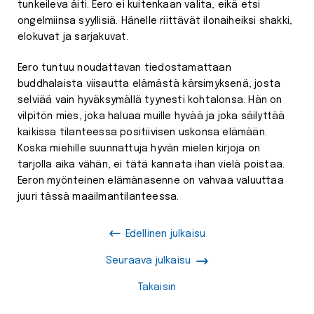
tunkeileva äiti. Eero ei kuitenkaan valita, eikä etsi
ongelmiinsa syyllisiä. Hänelle riittävät ilonaiheiksi shakki,
elokuvat ja sarjakuvat.
Eero tuntuu noudattavan tiedostamattaan
buddhalaista viisautta elämästä kärsimyksenä, josta
selviää vain hyväksymällä tyynesti kohtalonsa. Hän on
vilpitön mies, joka haluaa muille hyvää ja joka säilyttää
kaikissa tilanteessa positiivisen uskonsa elämään.
Koska miehille suunnattuja hyvän mielen kirjoja on
tarjolla aika vähän, ei tätä kannata ihan vielä poistaa.
Eeron myönteinen elämänasenne on vahvaa valuuttaa
juuri tässä maailmantilanteessa.
Edellinen julkaisu
Seuraava julkaisu
Takaisin