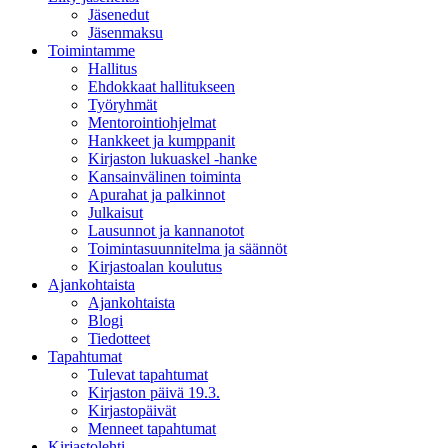
Jäsenedut
Jäsenmaksu
Toimintamme
Hallitus
Ehdokkaat hallitukseen
Työryhmät
Mentorointi­ohjelmat
Hankkeet ja kumppanit
Kirjaston lukuaskel -hanke
Kansainvälinen toiminta
Apurahat ja palkinnot
Julkaisut
Lausunnot ja kannanotot
Toimintasuunnitelma ja säännöt
Kirjastoalan koulutus
Ajankohtaista
Ajankohtaista
Blogi
Tiedotteet
Tapahtumat
Tulevat tapahtumat
Kirjaston päivä 19.3.
Kirjastopäivät
Menneet tapahtumat
Kirjastolehti