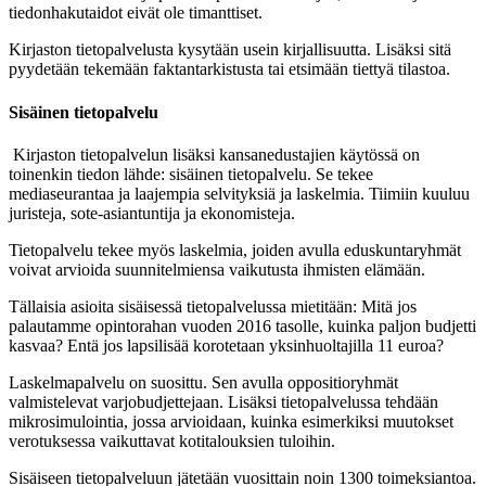
tiedonhakutaidot eivät ole timanttiset.
Kirjaston tietopalvelusta kysytään usein kirjallisuutta. Lisäksi sitä
pyydetään tekemään faktantarkistusta tai etsimään tiettyä tilastoa.
Sisäinen tietopalvelu
Kirjaston tietopalvelun lisäksi kansanedustajien käytössä on
toinenkin tiedon lähde: sisäinen tietopalvelu. Se tekee
mediaseurantaa ja laajempia selvityksiä ja laskelmia. Tiimiin kuuluu
juristeja, sote-asiantuntija ja ekonomisteja.
Tietopalvelu tekee myös laskelmia, joiden avulla eduskuntaryhmät
voivat arvioida suunnitelmiensa vaikutusta ihmisten elämään.
Tällaisia asioita sisäisessä tietopalvelussa mietitään: Mitä jos
palautamme opintorahan vuoden 2016 tasolle, kuinka paljon budjetti
kasvaa? Entä jos lapsilisää korotetaan yksinhuoltajilla 11 euroa?
Laskelmapalvelu on suosittu. Sen avulla oppositioryhmät
valmistelevat varjobudjettejaan. Lisäksi tietopalvelussa tehdään
mikrosimulointia, jossa arvioidaan, kuinka esimerkiksi muutokset
verotuksessa vaikuttavat kotitalouksien tuloihin.
Sisäiseen tietopalveluun jätetään vuosittain noin 1300 toimeksiantoa.