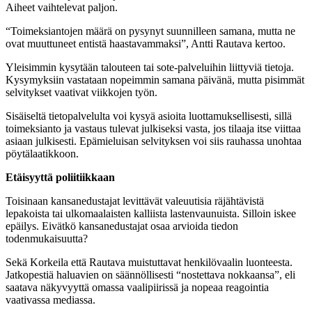
Aiheet vaihtelevat paljon.
“Toimeksiantojen määrä on pysynyt suunnilleen samana, mutta ne
ovat muuttuneet entistä haastavammaksi”, Antti Rautava kertoo.
Yleisimmin kysytään talouteen tai sote-palveluihin liittyviä tietoja.
Kysymyksiin vastataan nopeimmin samana päivänä, mutta pisimmät
selvitykset vaativat viikkojen työn.
Sisäiseltä tietopalvelulta voi kysyä asioita luottamuksellisesti, sillä
toimeksianto ja vastaus tulevat julkiseksi vasta, jos tilaaja itse viittaa
asiaan julkisesti. Epämieluisan selvityksen voi siis rauhassa unohtaa
pöytälaatikkoon.
Etäisyyttä poliitiikkaan
Toisinaan kansanedustajat levittävät valeuutisia räjähtävistä
lepakoista tai ulkomaalaisten kalliista lastenvaunuista. Silloin iskee
epäilys. Eivätkö kansanedustajat osaa arvioida tiedon
todenmukaisuutta?
Sekä Korkeila että Rautava muistuttavat henkilövaalin luonteesta.
Jatkopestiä haluavien on säännöllisesti “nostettava nokkaansa”, eli
saatava näkyvyyttä omassa vaalipiirissä ja nopeaa reagointia
vaativassa mediassa.