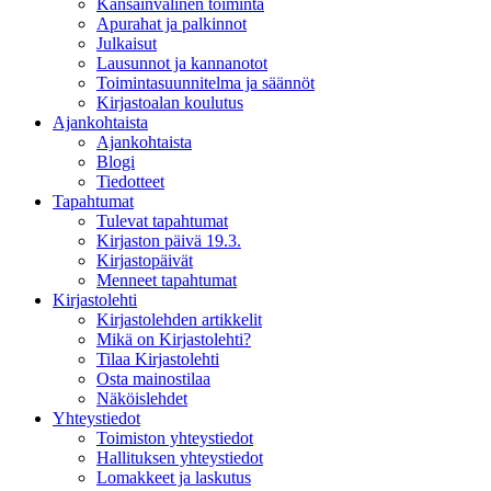
Kansainvälinen toiminta
Apurahat ja palkinnot
Julkaisut
Lausunnot ja kannanotot
Toimintasuunnitelma ja säännöt
Kirjastoalan koulutus
Ajankohtaista
Ajankohtaista
Blogi
Tiedotteet
Tapahtumat
Tulevat tapahtumat
Kirjaston päivä 19.3.
Kirjastopäivät
Menneet tapahtumat
Kirjastolehti
Kirjastolehden artikkelit
Mikä on Kirjastolehti?
Tilaa Kirjastolehti
Osta mainostilaa
Näköislehdet
Yhteystiedot
Toimiston yhteystiedot
Hallituksen yhteystiedot
Lomakkeet ja laskutus