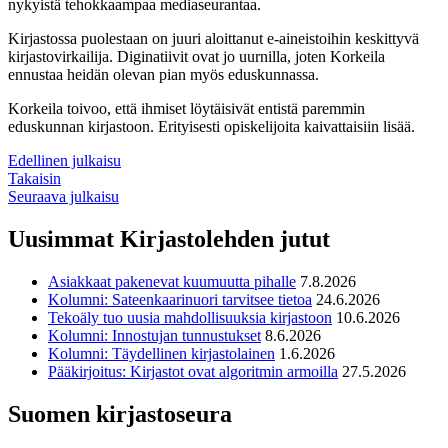
nykyistä tehokkaampaa mediaseurantaa.
Kirjastossa puolestaan on juuri aloittanut e-aineistoihin keskittyvä
kirjastovirkailija. Diginatiivit ovat jo uurnilla, joten Korkeila
ennustaa heidän olevan pian myös eduskunnassa.
Korkeila toivoo, että ihmiset löytäisivät entistä paremmin
eduskunnan kirjastoon. Erityisesti opiskelijoita kaivattaisiin lisää.
Edellinen julkaisu
Takaisin
Seuraava julkaisu
Uusimmat Kirjastolehden jutut
Asiakkaat pakenevat kuumuutta pihalle
7.8.2026
Kolumni: Sateenkaarinuori tarvitsee tietoa
24.6.2026
Tekoäly tuo uusia mahdollisuuksia kirjastoon
10.6.2026
Kolumni: Innostujan tunnustukset
8.6.2026
Kolumni: Täydellinen kirjastolainen
1.6.2026
Pääkirjoitus: Kirjastot ovat algoritmin armoilla
27.5.2026
Suomen kirjastoseura