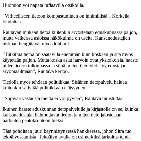
Huomion voi napata raflaavilla otsikoilla.
“Virheelliseen tietoon kompastuminen on inhimillistä”, Korkeila
lohduttaa.
Rautavan mukaan tietoa kuitenkin arvostetaan eduskunnassa paljon,
mutta vaikeissa asioissa näkökulmia on useita. Kansanedustajien
niskaan hengittävät myös lobbarit.
“Tutkittua tietoa on saatavilla enemmän kuin koskaan ja sitä myös
käytetään paljon. Mutta koska asiat harvoin ovat yksioikoisia, haaste
piilee tiedon tulkinnassa ja siinä, miten tieto yhdistyy edustajan
arvomaailmaan”, Rautava kertoo.
Tiedolla myös tehdään politiikkaa. Sisäinen tietopalvelu haluaa
kuitenkin säilyttää politiikkaan etäisyyden.
“Sopivaa vastausta meiltä ei voi pyytää”, Rautava muistuttaa.
Ikuinen haaste eduskunnan tietopalvelulle ja kirjastolle on se, kuinka
kansanedustajat hahmottavat tiedon ja miten tieto jalostetaan
parhaiten päätöksenteon tueksi.
Tätä pohditaan juuri käynnistyneessä hankkeessa, johon Sitra tuo
tekoälyosaamista. Tekoälyn avulla on esimerkiksi tarkoitus tehdä