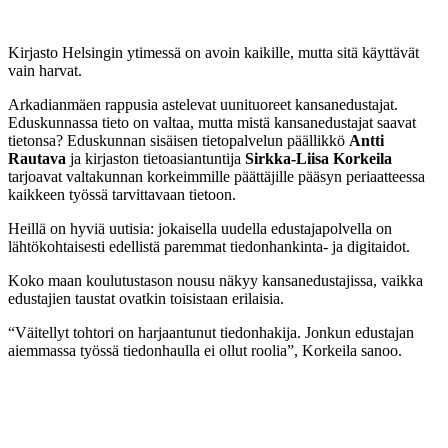
Kirjasto Helsingin ytimessä on avoin kaikille, mutta sitä käyttävät
vain harvat.
Arkadianmäen rappusia astelevat uunituoreet kansanedustajat.
Eduskunnassa tieto on valtaa, mutta mistä kansanedustajat saavat
tietonsa? Eduskunnan sisäisen tietopalvelun päällikkö
Antti
Rautava
ja kirjaston tietoasiantuntija
Sirkka-Liisa Korkeila
tarjoavat valtakunnan korkeimmille päättäjille pääsyn periaatteessa
kaikkeen työssä tarvittavaan tietoon.
Heillä on hyviä uutisia: jokaisella uudella edustajapolvella on
lähtökohtaisesti edellistä paremmat tiedonhankinta- ja digitaidot.
Koko maan koulutustason nousu näkyy kansanedustajissa, vaikka
edustajien taustat ovatkin toisistaan erilaisia.
“Väitellyt tohtori on harjaantunut tiedonhakija. Jonkun edustajan
aiemmassa työssä tiedonhaulla ei ollut roolia”, Korkeila sanoo.