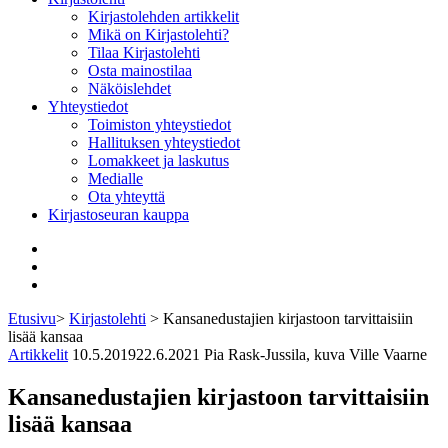
Kirjastolehden artikkelit
Mikä on Kirjastolehti?
Tilaa Kirjastolehti
Osta mainostilaa
Näköislehdet
Yhteystiedot
Toimiston yhteystiedot
Hallituksen yhteystiedot
Lomakkeet ja laskutus
Medialle
Ota yhteyttä
Kirjastoseuran kauppa
Facebook
Bluesky
Instagram
Etusivu
>
Kirjastolehti
>
Kansanedustajien kirjastoon tarvittaisiin
lisää kansaa
Artikkelit
10.5.2019
22.6.2021
Pia Rask-Jussila, kuva Ville Vaarne
Kansanedustajien kirjastoon tarvittaisiin
lisää kansaa