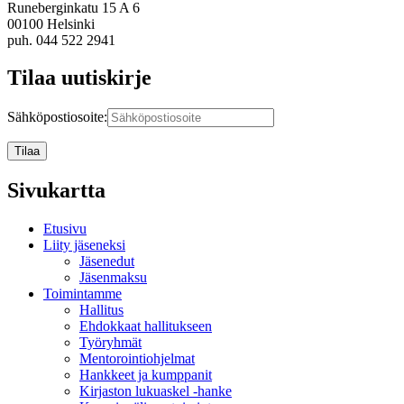
Runeberginkatu 15 A 6
00100 Helsinki
puh. 044 522 2941
Tilaa uutiskirje
Sähköpostiosoite:
Sivukartta
Etusivu
Liity jäseneksi
Jäsenedut
Jäsenmaksu
Toimintamme
Hallitus
Ehdokkaat hallitukseen
Työryhmät
Mentorointi­ohjelmat
Hankkeet ja kumppanit
Kirjaston lukuaskel -hanke