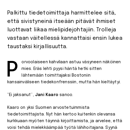
Palkittu tiedetoimittaja harmittelee sitä,
että sivistyneinä itseään pitävät ihmiset
luottavat liikaa mielipidejohtajiin. Trolleja
vastaan väitellessä kannattaisi ensin lukea
taustaksi kirjallisuutta.
Porvoolaiseen kahvilaan astuu väsyneen näköinen
mies. Eräs lehti pyysi häntä hetki sitten
lähtemään toimittajaksi Bostoniin
kansainväliseen tiedekonfrenssiin, mutta hän kieltäytyi.
“Ei jaksanut”,
Jani Kaaro
sanoo.
Kaaro on yksi Suomen arvostetuimmista
tiedetoimittajista. Nyt hän kertoo kuitenkin olevansa
kurkkuaan myöten täynnä kirjoittamista, ja arvelee, että
voisi tehdä mielekkäämpää työtä lähihoitajana. Syynä