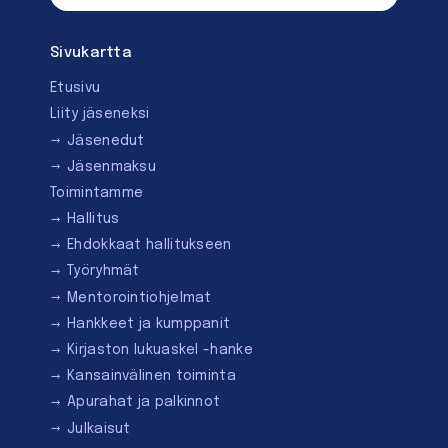
Sivukartta
Etusivu
Liity jäseneksi
Jäsenedut
Jäsenmaksu
Toimintamme
Hallitus
Ehdokkaat hallitukseen
Työryhmät
Mentorointi­ohjelmat
Hankkeet ja kumppanit
Kirjaston lukuaskel -hanke
Kansainvälinen toiminta
Apurahat ja palkinnot
Julkaisut