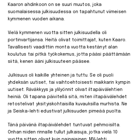
Kaaron ahdinkoon on se suuri muutos, joka
suomalaisessa julkisuudessa on tapahtunut viimeisen
kymmenen vuoden aikana.
Vielä kymmenen vuotta sitten julkisuudella oli
portinvartijansa. Heitä olivat toimittajat, kuten Kaaro.
Tavallisesti vaadittiin monta vuotta kestänyt alan
koulutus tai pitkä työkokemus, jotta pääsi päättämään
siitä, kenen ääni julkisuuteen pääsee.
Julkisuus oli kaikille yhteinen ja tuttu. Se oli puoli
yhdeksän uutiset, tai vaihtoehtoisesti maikkarin kympin
uutiset. Räväkkyys ja ylilyönnit olivat iltapäivälehtien
heiniä. Oli tapana päivitellä sitä, miten iltapäivälehdet
retostelivat yksityiskohtaisilla kuvauksilla murhista. Ne
ja Seiska-lehti edustivat julkisuuden pimeää puolta.
Tänä päivänä iltapäivälehdet tuntuvat pehmoisilta.
Onhan niiden rinnalle tullut julkaisuja, jotka vielä 10
vuotta sitten olivat kuin painajainen: MV-lehti,