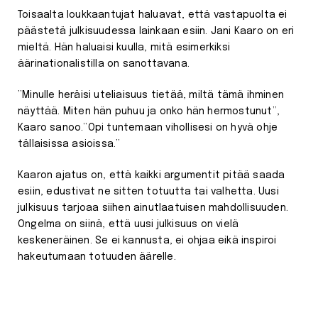
Toisaalta loukkaantujat haluavat, että vastapuolta ei
päästetä julkisuudessa lainkaan esiin. Jani Kaaro on eri
mieltä. Hän haluaisi kuulla, mitä esimerkiksi
äärinationalistilla on sanottavana.
”Minulle heräisi uteliaisuus tietää, miltä tämä ihminen
näyttää. Miten hän puhuu ja onko hän hermostunut”,
Kaaro sanoo.”Opi tuntemaan vihollisesi on hyvä ohje
tällaisissa asioissa.”
Kaaron ajatus on, että kaikki argumentit pitää saada
esiin, edustivat ne sitten totuutta tai valhetta. Uusi
julkisuus tarjoaa siihen ainutlaatuisen mahdollisuuden.
Ongelma on siinä, että uusi julkisuus on vielä
keskeneräinen. Se ei kannusta, ei ohjaa eikä inspiroi
hakeutumaan totuuden äärelle.