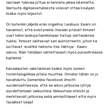
vastaan tulevaa juttua ei kannata jakaa lukematta.
Vastuuta digikasvatuksesta voisivat ottaa koulujen
lisäksi myös kirjastot.
On kuitenkin jäljellä eräs ongelma. Laiskuus. Kaaro on
havainnut, että sivistyneinä itseään pitävät ihmiset
ovat hekin laiskoja hankkimaan tietoja väitteidensä
tueksi.”Ihmiset valitsevat sen auktoriteetin, johon he
luottavat, eivätkä tarkista itse faktoja”, Kaaro
sanoo.”Näin tehdään valitettavasti myös punavihreässä
kuplassa.”
Kansalaisten valistamisen lisäksi myös somen
toimintalogiikkaa pitäisi muuttaa. Onneksi tähän on jo
havahduttu. Esimerkiksi Facebook ilmoitti
vuodenvaihteessa, että se aikoo jatkossa ryhtyä
suodattamaan valeuutisia. Valeuutisia etsivät ja
merkitsevät jatkossa sekä ammattilaiset että myös
tavalliset lukijat.