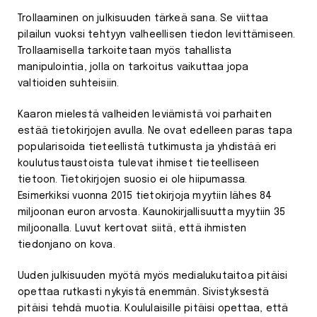
Trollaaminen on julkisuuden tärkeä sana. Se viittaa
pilailun vuoksi tehtyyn valheellisen tiedon levittämiseen.
Trollaamisella tarkoitetaan myös tahallista
manipulointia, jolla on tarkoitus vaikuttaa jopa
valtioiden suhteisiin.
Kaaron mielestä valheiden leviämistä voi parhaiten
estää tietokirjojen avulla. Ne ovat edelleen paras tapa
popularisoida tieteellistä tutkimusta ja yhdistää eri
koulutustaustoista tulevat ihmiset tieteelliseen
tietoon. Tietokirjojen suosio ei ole hiipumassa.
Esimerkiksi vuonna 2015 tietokirjoja myytiin lähes 84
miljoonan euron arvosta. Kaunokirjallisuutta myytiin 35
miljoonalla. Luvut kertovat siitä, että ihmisten
tiedonjano on kova.
Uuden julkisuuden myötä myös medialukutaitoa pitäisi
opettaa rutkasti nykyistä enemmän. Sivistyksestä
pitäisi tehdä muotia. Koululaisille pitäisi opettaa, että