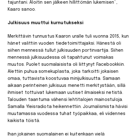
tajuntani. Aloitin sen jälkeen hillittömän lukemisen”,
Kaaro sanoo.
Julkisuus muuttui kurnutukseksi
Merkittävin tunnustus Kaaron uralle tuli vuonna 2015, kun
hänet valittiin vuoden tiedetoimittajaksi. Hänestä oli
siihen mennessä tullut julkisuuden portinvartija. Siihen
mennessä julkisuudessa oli tapahtunut voimakas
muutos. Puolet suomalaisista oli liittynyt Facebookkiin.
Alettiin puhua somekuplasta, joka tarkoitti jokaisen
omaa, tuttavista koostuvaa minijulkisuutta. Samaan
aikaan perinteinen julkisuus menetti merkitystään, sillä
ihmiset tottuivat lukemaan uutiset ilmaiseksi netistä.
Talouden taantuma vähensi lehtitalojen mainostuloja.
Samalla Yleisradiota heikennettiin. Journalismista hävisi
muutamassa vuodessa tuhat työpaikkaa, eli viidennes
kaikista töistä.
Ihan jokainen suomalainen ei kuitenkaan vielä