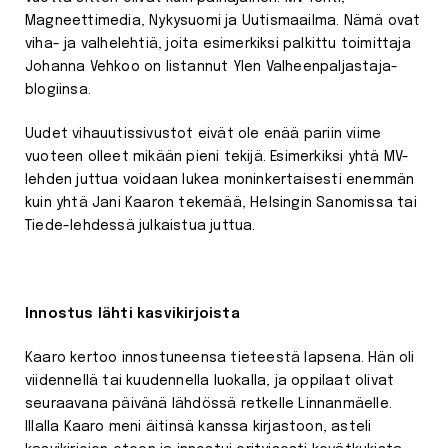
Magneettimedia, Nykysuomi ja Uutismaailma. Nämä ovat
viha- ja valhelehtiä, joita esimerkiksi palkittu toimittaja
Johanna Vehkoo on listannut Ylen Valheenpaljastaja-
blogiinsa.
Uudet vihauutissivustot eivät ole enää pariin viime
vuoteen olleet mikään pieni tekijä. Esimerkiksi yhtä MV-
lehden juttua voidaan lukea moninkertaisesti enemmän
kuin yhtä Jani Kaaron tekemää, Helsingin Sanomissa tai
Tiede-lehdessä julkaistua juttua.
Innostus lähti kasvikirjoista
Kaaro kertoo innostuneensa tieteestä lapsena. Hän oli
viidennellä tai kuudennella luokalla, ja oppilaat olivat
seuraavana päivänä lähdössä retkelle Linnanmäelle.
Illalla Kaaro meni äitinsä kanssa kirjastoon, asteli