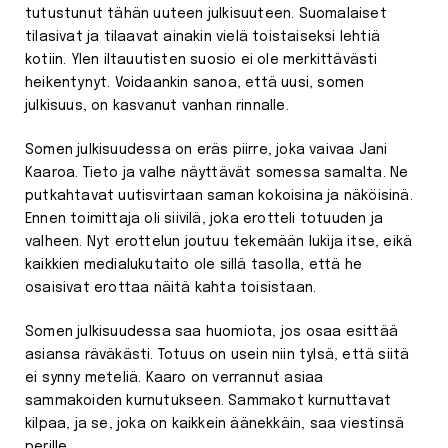
tutustunut tähän uuteen julkisuuteen. Suomalaiset
tilasivat ja tilaavat ainakin vielä toistaiseksi lehtiä
kotiin. Ylen iltauutisten suosio ei ole merkittävästi
heikentynyt. Voidaankin sanoa, että uusi, somen
julkisuus, on kasvanut vanhan rinnalle.
Somen julkisuudessa on eräs piirre, joka vaivaa Jani
Kaaroa. Tieto ja valhe näyttävät somessa samalta. Ne
putkahtavat uutisvirtaan saman kokoisina ja näköisinä.
Ennen toimittaja oli siivilä, joka erotteli totuuden ja
valheen. Nyt erottelun joutuu tekemään lukija itse, eikä
kaikkien medialukutaito ole sillä tasolla, että he
osaisivat erottaa näitä kahta toisistaan.
Somen julkisuudessa saa huomiota, jos osaa esittää
asiansa räväkästi. Totuus on usein niin tylsä, että siitä
ei synny meteliä. Kaaro on verrannut asiaa
sammakoiden kurnutukseen. Sammakot kurnuttavat
kilpaa, ja se, joka on kaikkein äänekkäin, saa viestinsä
perille.