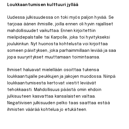
Loukkaantumisen kulttuuri jyllää
Uudessa julkisuudessa on toki myös paljon hyvää. Se
tarjoaa äänen ihmisille, joilla ennen oli hyvin rajalliset
mahdollisuudet vaikuttaa. Ennen kirjoitettiin
mielipidepalstalle tai Karpolle, joka toi hyvitykseksi
joulukinkun. Nyt huonosta kohtelusta voi kirjoittaa
someen päivityksen, joka parhaimmillaan leviää ja saa
jopa suuryritykset muuttamaan toimintaansa.
Ihmiset haluavat mielellään osoittaa tukensa
loukkaantujalle peukkujen ja jakojen muodossa. Niinpä
loukkaantumisesta kertovat viestit leviävät
tehokkaasti. Mahdollisuus päästä omin ehdoin
julkisuuteen kasvattaa kansalaisten valtaa.
Negatiivisen julkisuuden pelko taas saattaa estää
ihmisten väärää kohtelua jo etukäteen.