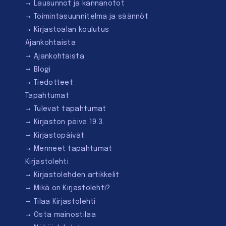
Lausunnot ja kannanotot
Toimintasuunnitelma ja säännöt
Kirjastoalan koulutus
Ajankohtaista
Ajankohtaista
Blogi
Tiedotteet
Tapahtumat
Tulevat tapahtumat
Kirjaston päivä 19.3.
Kirjastopäivät
Menneet tapahtumat
Kirjastolehti
Kirjastolehden artikkelit
Mikä on Kirjastolehti?
Tilaa Kirjastolehti
Osta mainostilaa