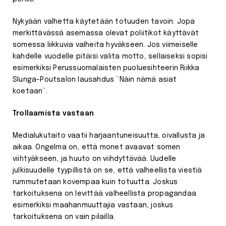
Nykyään valhetta käytetään totuuden tavoin. Jopa
merkittävässä asemassa olevat poliitikot käyttävät
somessa liikkuvia valheita hyväkseen. Jos viimeiselle
kahdelle vuodelle pitäisi valita motto, sellaiseksi sopisi
esimerkiksi Perussuomalaisten puoluesihteerin Riikka
Slunga-Poutsalon lausahdus ”Näin nämä asiat
koetaan”.
Trollaamista vastaan
Medialukutaito vaatii harjaantuneisuutta, oivallusta ja
aikaa. Ongelma on, että monet avaavat somen
viihtyäkseen, ja huuto on viihdyttävää. Uudelle
julkisuudelle tyypillistä on se, että valheellista viestiä
rummutetaan kovempaa kuin totuutta. Joskus
tarkoituksena on levittää valheellista propagandaa
esimerkiksi maahanmuuttajia vastaan, joskus
tarkoituksena on vain pilailla.