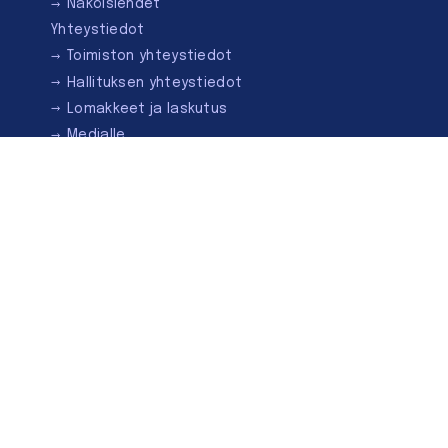
Näköislehdet
Yhteystiedot
Toimiston yhteystiedot
Hallituksen yhteystiedot
Lomakkeet ja laskutus
Medialle
Ota yhteyttä
Kirjastoseuran kauppa