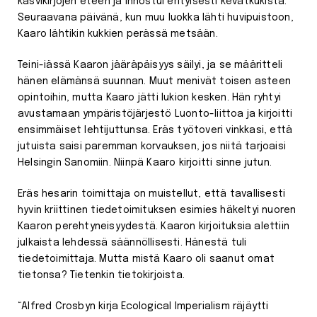
kasvikirjojen eteen ja innostui erityisesti kevätkukista.
Seuraavana päivänä, kun muu luokka lähti huvipuistoon,
Kaaro lähtikin kukkien perässä metsään.
Teini-iässä Kaaron jääräpäisyys säilyi, ja se määritteli
hänen elämänsä suunnan. Muut menivät toisen asteen
opintoihin, mutta Kaaro jätti lukion kesken. Hän ryhtyi
avustamaan ympäristöjärjestö Luonto-liittoa ja kirjoitti
ensimmäiset lehtijuttunsa. Eräs työtoveri vinkkasi, että
jutuista saisi paremman korvauksen, jos niitä tarjoaisi
Helsingin Sanomiin. Niinpä Kaaro kirjoitti sinne jutun.
Eräs hesarin toimittaja on muistellut, että tavallisesti
hyvin kriittinen tiedetoimituksen esimies häkeltyi nuoren
Kaaron perehtyneisyydestä. Kaaron kirjoituksia alettiin
julkaista lehdessä säännöllisesti. Hänestä tuli
tiedetoimittaja. Mutta mistä Kaaro oli saanut omat
tietonsa? Tietenkin tietokirjoista.
“Alfred Crosbyn kirja Ecological Imperialism räjäytti