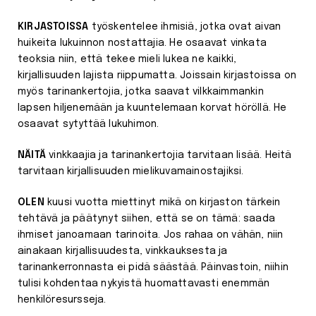
KIRJASTOISSA
työskentelee ihmisiä, jotka ovat aivan
huikeita lukuinnon nostattajia. He osaavat vinkata
teoksia niin, että tekee mieli lukea ne kaikki,
kirjallisuuden lajista riippumatta. Joissain kirjastoissa on
myös tarinankertojia, jotka saavat vilkkaimmankin
lapsen hiljenemään ja kuuntelemaan korvat höröllä. He
osaavat sytyttää lukuhimon.
NÄITÄ
vinkkaajia ja tarinankertojia tarvitaan lisää. Heitä
tarvitaan kirjallisuuden mielikuvamainostajiksi.
OLEN
kuusi vuotta miettinyt mikä on kirjaston tärkein
tehtävä ja päätynyt siihen, että se on tämä: saada
ihmiset janoamaan tarinoita. Jos rahaa on vähän, niin
ainakaan kirjallisuudesta, vinkkauksesta ja
tarinankerronnasta ei pidä säästää. Päinvastoin, niihin
tulisi kohdentaa nykyistä huomattavasti enemmän
henkilöresursseja.