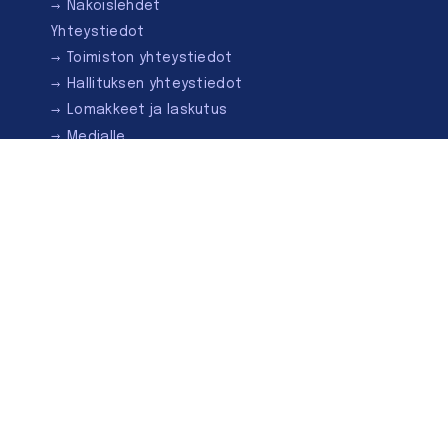
Näköislehdet
Yhteystiedot
Toimiston yhteystiedot
Hallituksen yhteystiedot
Lomakkeet ja laskutus
Medialle
Ota yhteyttä
Kirjastoseuran kauppa