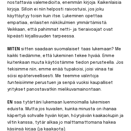
nostattavia valemedioita, enemmän kirjoja. Kaikenlaisia
kirjoja. Silloin ei niin helposti raivostuisi, jos joku
käyttäytyy toisin kuin itse. Lukeminen opettaa
empatiaa, erilaisten näkökulmien ymmärtämistä.
Veikkaan, että pahimmat netti- ja tieraivoajat ovat
kipeästi kirjallisuuden tarpeessa.
MITEN
sitten saadaan suomalaiset taas lukemaan? Me
kaikki tiedämme, että lukeminen tekee hyvää. Emme
kuitenkaan muuta käytöstämme tiedon perusteella. Jos
tekisimme niin, emme enää tupakoisi, joisi viinaa tai
söisi epäterveellisesti. Me teemme valintoja
tunteisiimme
perustuen ja senpä vuoksi kaupalliset
yritykset panostavatkin mielikuvamainontaan.
EN
saa tytärtäni lukemaan luennoimalla lukemisen
eduista. Mutta jos kuvailen, kuinka minusta on ihanaa
käpertyä sohvalle hyvän kirjan, höyryävän kaakaokupin ja
viltin kanssa, tytär alkaa jo malttamattomana hakea
käsiinsä kirjaa (ja kaakaota).