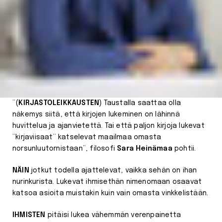
”(
KIRJASTOLEIKKAUSTEN
) Taustalla saattaa olla
näkemys siitä, että kirjojen lukeminen on lähinnä
huvittelua ja ajanvietettä. Tai että paljon kirjoja lukevat
”kirjaviisaat” katselevat maailmaa omasta
norsunluutornistaan”, filosofi
Sara Heinämaa
pohtii.
NÄIN
jotkut todella ajattelevat, vaikka sehän on ihan
nurinkurista. Lukevat ihmisethän nimenomaan osaavat
katsoa asioita muistakin kuin vain omasta vinkkelistään.
IHMISTEN
pitäisi lukea vähemmän verenpainetta