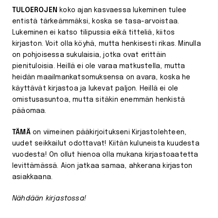
TULOEROJEN
koko ajan kasvaessa lukeminen tulee
entistä tärkeämmäksi, koska se tasa-arvoistaa.
Lukeminen ei katso tilipussia eikä titteliä, kiitos
kirjaston. Voit olla köyhä, mutta henkisesti rikas. Minulla
on pohjoisessa sukulaisia, jotka ovat erittäin
pienituloisia. Heillä ei ole varaa matkustella, mutta
heidän maailmankatsomuksensa on avara, koska he
käyttävät kirjastoa ja lukevat paljon. Heillä ei ole
omistusasuntoa, mutta sitäkin enemmän henkistä
pääomaa.
TÄMÄ
on viimeinen pääkirjoitukseni Kirjastolehteen,
uudet seikkailut odottavat! Kiitän kuluneista kuudesta
vuodesta! On ollut hienoa olla mukana kirjastoaatetta
levittämässä. Aion jatkaa samaa, ahkerana kirjaston
asiakkaana.
Nähdään kirjastossa!