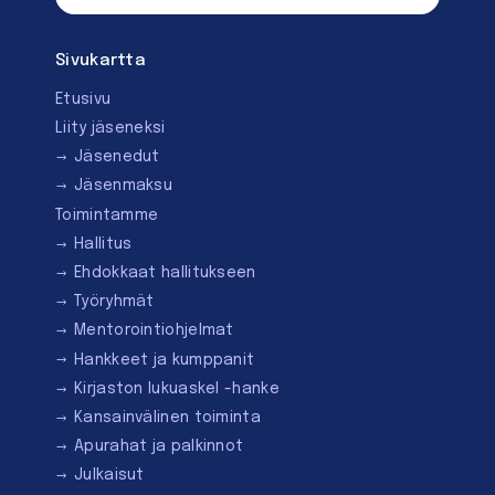
Sivukartta
Etusivu
Liity jäseneksi
Jäsenedut
Jäsenmaksu
Toimintamme
Hallitus
Ehdokkaat hallitukseen
Työryhmät
Mentorointi­ohjelmat
Hankkeet ja kumppanit
Kirjaston lukuaskel -hanke
Kansainvälinen toiminta
Apurahat ja palkinnot
Julkaisut