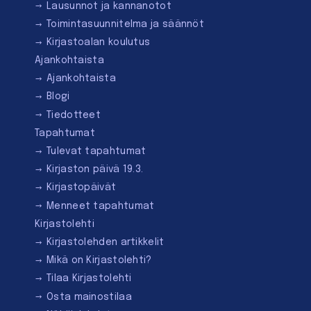
Lausunnot ja kannanotot
Toimintasuunnitelma ja säännöt
Kirjastoalan koulutus
Ajankohtaista
Ajankohtaista
Blogi
Tiedotteet
Tapahtumat
Tulevat tapahtumat
Kirjaston päivä 19.3.
Kirjastopäivät
Menneet tapahtumat
Kirjastolehti
Kirjastolehden artikkelit
Mikä on Kirjastolehti?
Tilaa Kirjastolehti
Osta mainostilaa