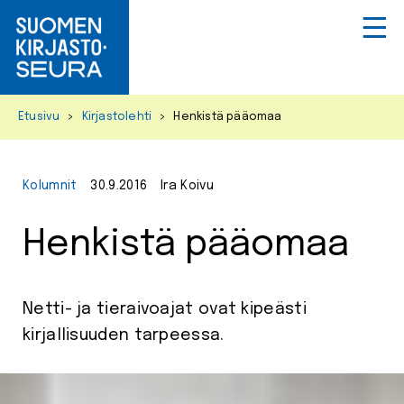
Primar
Menu
Skip
Etusivu
>
Kirjastolehti
>
Henkistä pääomaa
to
content
Kolumnit
30.9.2016
Ira Koivu
Henkistä pääomaa
Netti- ja tieraivoajat ovat kipeästi
kirjallisuuden tarpeessa.