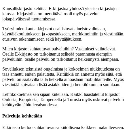
Kansalliskirjasto kehittää E-kirjastoa yhdessä yleisten kirjastojen
kanssa. Kirjastoilla on merkittävä rooli myös palvelun
jokapäiväisessä tuottamisessa.
Työryhmien kautta kirjastot osallistuvat aineistovalintaan,
käyttäjäkoulutukseen ja -opastukseen, markkinointiin ja viestintään,
etusivun rakentamiseen sekä käyttäjätukeen.
Miten kirjastot suhtautuvat palveluihin? Vastaukset vaihtelevat.
Osalle E-kirjasto on tarkoittanut selkeää parannusta aiempiin
palveluihin, osalle palvelu on tarkoittanut heikennystä aiempaan.
Sovelluksen teknisistä ongelmista ja kokoelman niukkuudesta on
taas annettu eniten palautetta. Kritiikkiä on annettu myös siitä, että
palvelu on saatavilla tällä hetkellä ainoastaan mobiililaitteille. Myös
viestintää kaivataan lisää asiakkaiden ja henkilökunnan suuntaan.
Lehtikokoelmaa sen sijaan kiitellään. Kaikki haastatellut kirjastot
Oulusta, Kuopiosta, Tampereelta ja Turusta myös uskovat palvelun
kehittyvän lähitulevaisuudessa.
Palveluja kehitetään
E-kirjasto kertoo suhtautuvansa kiitollisena kaikkeen palautteeseen,