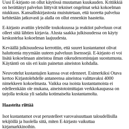
Uusi E-kirjasto on ollut käytössä muutaman kuukauden. Kritiikkiä
on herättänyt palvelun liittyvät tekniset ongelmat sekä kokoelman
niukkuus. Kansalliskirjastosta muistutetaan, että tuoretta palvelua
kehitetään jatkuvasti ja alalla on ollut ennenkin haasteita.
E-kirjasto avattiin yleisölle toukokuussa ja reaktiot palveluun ovat
olleet siitä lähtien kirjavia. Alusta saakka julkisuudessa on käyty
keskustelua kokoelman laajuudesta.
Keväällä julkisuudessa kerrottiin, että suuret kustantamot olivat
haluttomia myymään uuteen palveluun lisenssejä. E-kirjasto ei voi
lisätä kokoelmaan aineistoa ilman oikeudenomistajan suostumusta.
Käytäntö on siis eri kuin painetun aineiston kohdalla.
Neuvottelut kustantajien kanssa ovat edenneet. Esimerkiksi Otava
kertoo Kirjastolehdelle antaneensa aineistoa valittavaksi 4000
nimekkeen kokoelmasta. Vaikka osa isoista kustantamoista ei
edelleenkään ole mukana, aineistotoimittajan verkkokaupassa on
tarjolla teoksia yli sadalta kotimaiselta kustantamolta.
Haasteita riittää
Isot kustantamot ovat perustelleet varovaisuuttaan taloudellisilla
tekijöillä ja huolella siitä, miten E-kirjasto vaikuttaa
kirjamarkkinoihin.