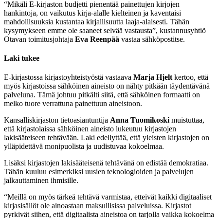
“Mikäli E-kirjaston budjetti pienentää painettujen kirjojen
hankintoja, on vaikutus kirja-alalle kielteinen ja kaventaisi
mahdollisuuksia kustantaa kirjallisuutta laaja-alaisesti. Tähän
kysymykseen emme ole saaneet selvää vastausta”, kustannusyhtiö
Otavan toimitusjohtaja
Eva Reenpää
vastaa sähköpostitse.
Laki tukee
E-kirjastossa kirjastoyhteistyöstä vastaava
Marja Hjelt
kertoo, että
myös kirjastoissa sähköinen aineisto on nähty pitkään täydentävänä
palveluna. Tämä johtuu pitkälti siitä, että sähköinen formaatti on
melko tuore verrattuna painettuun aineistoon.
Kansalliskirjaston tietoasiantuntija
Anna Tuomikoski
muistuttaa,
että kirjastolaissa sähköinen aineisto lukeutuu kirjastojen
lakisääteiseen tehtävään. Laki edellyttää, että yleisten kirjastojen on
ylläpidettävä monipuolista ja uudistuvaa kokoelmaa.
Lisäksi kirjastojen lakisääteisenä tehtävänä on edistää demokratiaa.
Tähän kuuluu esimerkiksi uusien teknologioiden ja palvelujen
jalkauttaminen ihmisille.
“Meillä on myös tärkeä tehtävä varmistaa, etteivät kaikki digitaaliset
kirjasisällöt ole ainoastaan maksullisissa palveluissa. Kirjastot
pyrkivät siihen, että digitaalista aineistoa on tarjolla vaikka kokoelma