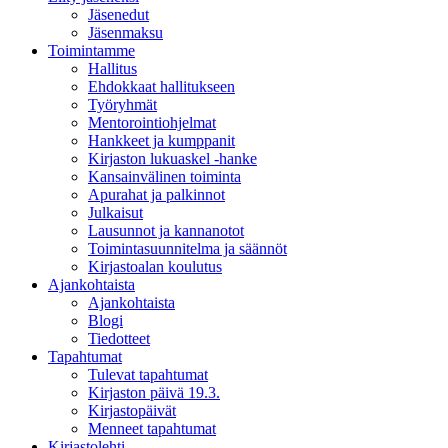
Jäsenedut
Jäsenmaksu
Toimintamme
Hallitus
Ehdokkaat hallitukseen
Työryhmät
Mentorointi­ohjelmat
Hankkeet ja kumppanit
Kirjaston lukuaskel -hanke
Kansainvälinen toiminta
Apurahat ja palkinnot
Julkaisut
Lausunnot ja kannanotot
Toimintasuunnitelma ja säännöt
Kirjastoalan koulutus
Ajankohtaista
Ajankohtaista
Blogi
Tiedotteet
Tapahtumat
Tulevat tapahtumat
Kirjaston päivä 19.3.
Kirjastopäivät
Menneet tapahtumat
Kirjastolehti