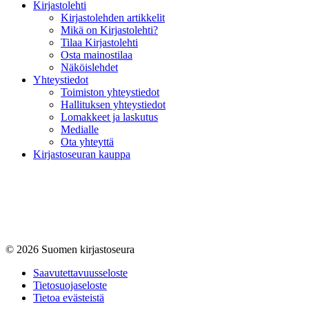
Kirjastolehti
Kirjastolehden artikkelit
Mikä on Kirjastolehti?
Tilaa Kirjastolehti
Osta mainostilaa
Näköislehdet
Yhteystiedot
Toimiston yhteystiedot
Hallituksen yhteystiedot
Lomakkeet ja laskutus
Medialle
Ota yhteyttä
Kirjastoseuran kauppa
© 2026 Suomen kirjastoseura
Saavutettavuus­seloste
Tietosuojaseloste
Tietoa evästeistä