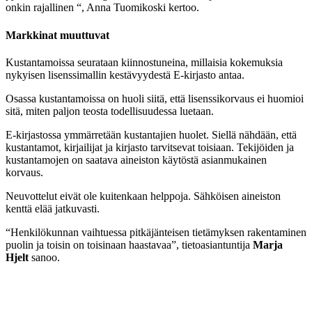
onkin rajallinen “, Anna Tuomikoski kertoo.
Markkinat muuttuvat
Kustantamoissa seurataan kiinnostuneina, millaisia kokemuksia
nykyisen lisenssimallin kestävyydestä E-kirjasto antaa.
Osassa kustantamoissa on huoli siitä, että lisenssikorvaus ei huomioi
sitä, miten paljon teosta todellisuudessa luetaan.
E-kirjastossa ymmärretään kustantajien huolet. Siellä nähdään, että
kustantamot, kirjailijat ja kirjasto tarvitsevat toisiaan. Tekijöiden ja
kustantamojen on saatava aineiston käytöstä asianmukainen
korvaus.
Neuvottelut eivät ole kuitenkaan helppoja. Sähköisen aineiston
kenttä elää jatkuvasti.
“Henkilökunnan vaihtuessa pitkäjänteisen tietämyksen rakentaminen
puolin ja toisin on toisinaan haastavaa”, tietoasiantuntija
Marja
Hjelt
sanoo.