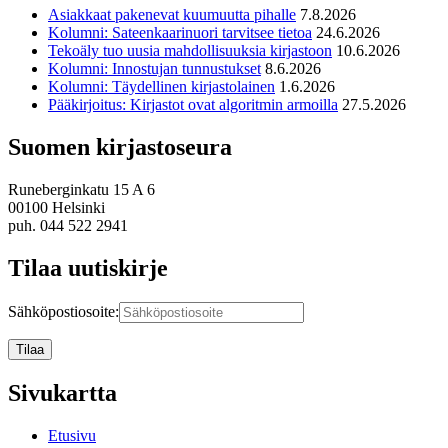
Asiakkaat pakenevat kuumuutta pihalle
7.8.2026
Kolumni: Sateenkaarinuori tarvitsee tietoa
24.6.2026
Tekoäly tuo uusia mahdollisuuksia kirjastoon
10.6.2026
Kolumni: Innostujan tunnustukset
8.6.2026
Kolumni: Täydellinen kirjastolainen
1.6.2026
Pääkirjoitus: Kirjastot ovat algoritmin armoilla
27.5.2026
Suomen kirjastoseura
Runeberginkatu 15 A 6
00100 Helsinki
puh. 044 522 2941
Tilaa uutiskirje
Sähköpostiosoite:
Sivukartta
Etusivu