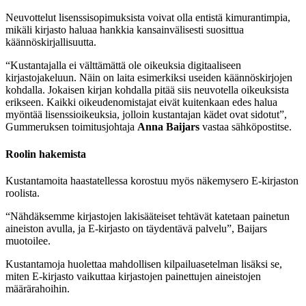
Neuvottelut lisenssisopimuksista voivat olla entistä kimurantimpia,
mikäli kirjasto haluaa hankkia kansainvälisesti suosittua
käännöskirjallisuutta.
“Kustantajalla ei välttämättä ole oikeuksia digitaaliseen
kirjastojakeluun. Näin on laita esimerkiksi useiden käännöskirjojen
kohdalla. Jokaisen kirjan kohdalla pitää siis neuvotella oikeuksista
erikseen. Kaikki oikeudenomistajat eivät kuitenkaan edes halua
myöntää lisenssioikeuksia, jolloin kustantajan kädet ovat sidotut”,
Gummeruksen toimitusjohtaja
Anna Baijars
vastaa sähköpostitse.
Roolin hakemista
Kustantamoita haastatellessa korostuu myös näkemysero E-kirjaston
roolista.
“Nähdäksemme kirjastojen lakisääteiset tehtävät katetaan painetun
aineiston avulla, ja E-kirjasto on täydentävä palvelu”, Baijars
muotoilee.
Kustantamoja huolettaa mahdollisen kilpailuasetelman lisäksi se,
miten E-kirjasto vaikuttaa kirjastojen painettujen aineistojen
määrärahoihin.