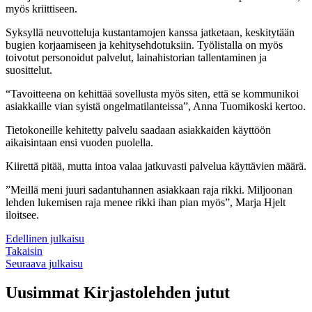
myös kriittiseen.
Syksyllä neuvotteluja kustantamojen kanssa jatketaan, keskitytään
bugien korjaamiseen ja kehitysehdotuksiin. Työlistalla on myös
toivotut personoidut palvelut, lainahistorian tallentaminen ja
suosittelut.
“Tavoitteena on kehittää sovellusta myös siten, että se kommunikoi
asiakkaille vian syistä ongelmatilanteissa”, Anna Tuomikoski kertoo.
Tietokoneille kehitetty palvelu saadaan asiakkaiden käyttöön
aikaisintaan ensi vuoden puolella.
Kiirettä pitää, mutta intoa valaa jatkuvasti palvelua käyttävien määrä.
”Meillä meni juuri sadantuhannen asiakkaan raja rikki. Miljoonan
lehden lukemisen raja menee rikki ihan pian myös”, Marja Hjelt
iloitsee.
Edellinen julkaisu
Takaisin
Seuraava julkaisu
Uusimmat Kirjastolehden jutut