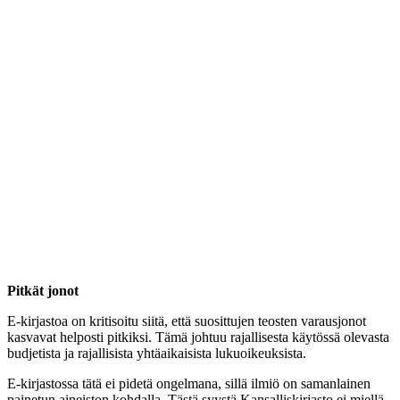
Pitkät jonot
E-kirjastoa on kritisoitu siitä, että suosittujen teosten varausjonot
kasvavat helposti pitkiksi. Tämä johtuu rajallisesta käytössä olevasta
budjetista ja rajallisista yhtäaikaisista lukuoikeuksista.
E-kirjastossa tätä ei pidetä ongelmana, sillä ilmiö on samanlainen
painetun aineiston kohdalla. Tästä syystä Kansalliskirjasto ei miellä