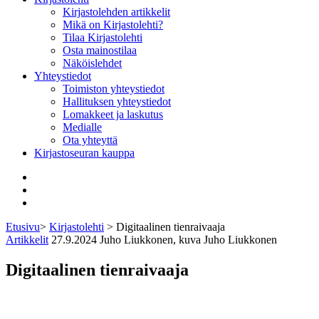
Kirjastolehden artikkelit
Mikä on Kirjastolehti?
Tilaa Kirjastolehti
Osta mainostilaa
Näköislehdet
Yhteystiedot
Toimiston yhteystiedot
Hallituksen yhteystiedot
Lomakkeet ja laskutus
Medialle
Ota yhteyttä
Kirjastoseuran kauppa
Facebook
Bluesky
Instagram
Etusivu
>
Kirjastolehti
>
Digitaalinen tienraivaaja
Artikkelit
27.9.2024
Juho Liukkonen, kuva Juho Liukkonen
Digitaalinen tienraivaaja