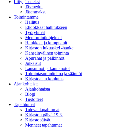
Liity jäseneksi
Jäsenedut
Jäsenmaksu
Toimintamme
Hallitus
Ehdokkaat hallitukseen
Työryhmät
Mentorointi­ohjelmat
Hankkeet ja kumppanit
Kirjaston lukuaskel -hanke
Kansainvälinen toiminta
Apurahat ja palkinnot
Julkaisut
Lausunnot ja kannanotot
Toimintasuunnitelma ja säännöt
Kirjastoalan koulutus
Ajankohtaista
Ajankohtaista
Blogi
Tiedotteet
Tapahtumat
Tulevat tapahtumat
Kirjaston päivä 19.3.
Kirjastopäivät
Menneet tapahtumat