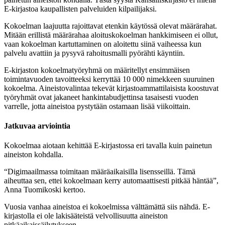
E-kirjastoa kaupallisten palveluiden kilpailijaksi.
Kokoelman laajuutta rajoittavat etenkin käytössä olevat määrärahat.
Mitään erillistä määrärahaa aloituskokoelman hankkimiseen ei ollut,
vaan kokoelman kartuttaminen on aloitettu siinä vaiheessa kun
palvelu avattiin ja pysyvä rahoitusmalli pyörähti käyntiin.
E-kirjaston kokoelmatyöryhmä on määritellyt ensimmäisen
toimintavuoden tavoitteeksi kerryttää 10 000 nimekkeen suuruinen
kokoelma. Aineistovalintaa tekevät kirjastoammattilaisista koostuvat
työryhmät ovat jakaneet hankintabudjettinsa tasaisesti vuoden
varrelle, jotta aineistoa pystytään ostamaan lisää viikoittain.
Jatkuvaa arviointia
Kokoelmaa aiotaan kehittää E-kirjastossa eri tavalla kuin painetun
aineiston kohdalla.
“Digimaailmassa toimitaan määräaikaisilla lisensseillä. Tämä
aiheuttaa sen, ettei kokoelmaan kerry automaattisesti pitkää häntää”,
Anna Tuomikoski kertoo.
Vuosia vanhaa aineistoa ei kokoelmissa välttämättä siis nähdä. E-
kirjastolla ei ole lakisääteistä velvollisuutta aineiston
pitkäaikaissäilytykseen.