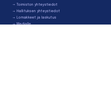
Toimiston yhteystiedot
Hallituksen yhteystiedot
Lomakkeet ja laskutus
Medialle
Ota yhteyttä
Kirjastoseuran kauppa