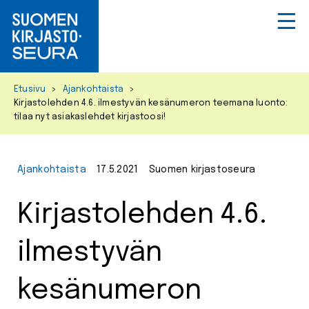
Primar
Menu
Skip
Etusivu
>
Ajankohtaista
>
to
Kirjastolehden 4.6. ilmestyvän kesänumeron teemana luonto:
content
tilaa nyt asiakaslehdet kirjastoosi!
Ajankohtaista
17.5.2021
Suomen kirjastoseura
Kirjastolehden 4.6.
ilmestyvän
kesänumeron