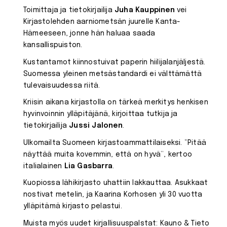
Toimittaja ja tietokirjailija
Juha Kauppinen
vei
Kirjastolehden aarniometsän juurelle Kanta-
Hämeeseen, jonne hän haluaa saada
kansallispuiston.
Kustantamot kiinnostuivat paperin hiilijalanjäljestä.
Suomessa yleinen metsästandardi ei välttämättä
tulevaisuudessa riitä.
Kriisin aikana kirjastolla on tärkeä merkitys henkisen
hyvinvoinnin ylläpitäjänä, kirjoittaa tutkija ja
tietokirjailija
Jussi Jalonen
.
Ulkomailta Suomeen kirjastoammattilaiseksi. “Pitää
näyttää muita kovemmin, että on hyvä”, kertoo
italialainen
Lia Gasbarra
.
Kuopiossa lähikirjasto uhattiin lakkauttaa. Asukkaat
nostivat metelin, ja Kaarina Korhosen yli 30 vuotta
ylläpitämä kirjasto pelastui.
Muista myös uudet kirjallisuuspalstat: Kauno & Tieto