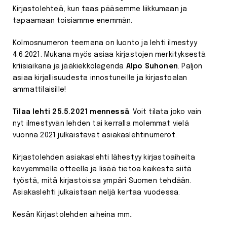
Kirjastolehteä, kun taas pääsemme liikkumaan ja
tapaamaan toisiamme enemmän.
Kolmosnumeron teemana on luonto ja lehti ilmestyy
4.6.2021. Mukana myös asiaa kirjastojen merkityksestä
kriisiaikana ja jääkiekkolegenda
Alpo Suhonen
. Paljon
asiaa kirjallisuudesta innostuneille ja kirjastoalan
ammattilaisille!
Tilaa lehti 25.5.2021 mennessä
. Voit tilata joko vain
nyt ilmestyvän lehden tai kerralla molemmat vielä
vuonna 2021 julkaistavat asiakaslehtinumerot.
Kirjastolehden asiakaslehti lähestyy kirjastoaiheita
kevyemmällä otteella ja lisää tietoa kaikesta siitä
työstä, mitä kirjastoissa ympäri Suomen tehdään.
Asiakaslehti julkaistaan neljä kertaa vuodessa.
Kesän Kirjastolehden aiheina mm.: