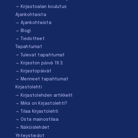
Kirjastoalan koulutus
Ajankohtaista
Ajankohtaista
Blogi
Tiedotteet
Tapahtumat
Tulevat tapahtumat
Kirjaston päivä 19.3.
Kirjastopäivät
Menneet tapahtumat
Kirjastolehti
Kirjastolehden artikkelit
Mikä on Kirjastolehti?
Tilaa Kirjastolehti
Osta mainostilaa
Näköislehdet
Yhteystiedot