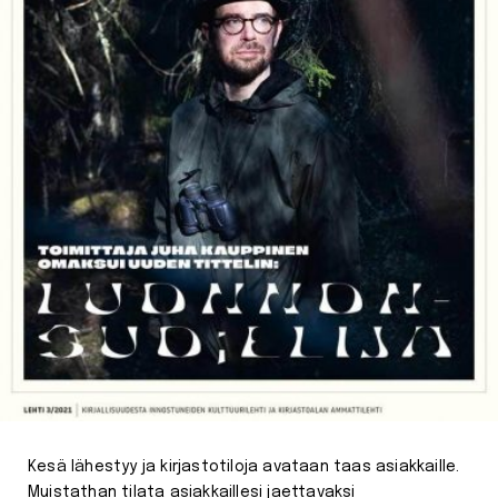
Kesä lähestyy ja kirjastotiloja avataan taas asiakkaille.
Muistathan tilata asiakkaillesi jaettavaksi