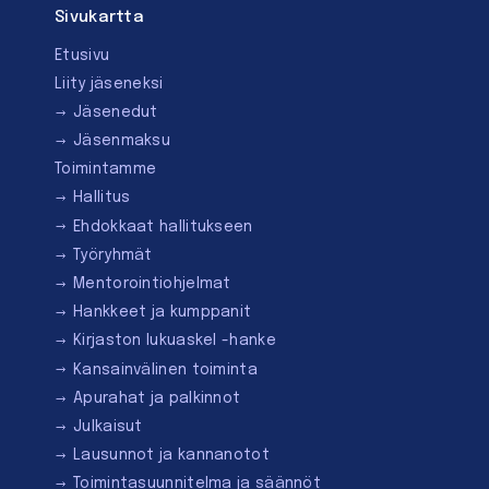
Sivukartta
Etusivu
Liity jäseneksi
Jäsenedut
Jäsenmaksu
Toimintamme
Hallitus
Ehdokkaat hallitukseen
Työryhmät
Mentorointi­ohjelmat
Hankkeet ja kumppanit
Kirjaston lukuaskel -hanke
Kansainvälinen toiminta
Apurahat ja palkinnot
Julkaisut
Lausunnot ja kannanotot
Toimintasuunnitelma ja säännöt