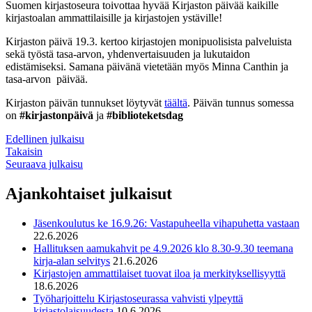
Suomen kirjastoseura toivottaa hyvää Kirjaston päivää kaikille
kirjastoalan ammattilaisille ja kirjastojen ystäville!
Kirjaston päivä 19.3. kertoo kirjastojen monipuolisista palveluista
sekä työstä tasa-arvon, yhdenvertaisuuden ja lukutaidon
edistämiseksi. Samana päivänä vietetään myös Minna Canthin ja
tasa-arvon päivää.
Kirjaston päivän tunnukset löytyvät
täältä
. Päivän tunnus somessa
on
#kirjastonpäivä
ja
#biblioteketsdag
Edellinen julkaisu
Takaisin
Seuraava julkaisu
Ajankohtaiset julkaisut
Jäsenkoulutus ke 16.9.26: Vastapuheella vihapuhetta vastaan
22.6.2026
Hallituksen aamukahvit pe 4.9.2026 klo 8.30-9.30 teemana
kirja-alan selvitys
21.6.2026
Kirjastojen ammattilaiset tuovat iloa ja merkityksellisyyttä
18.6.2026
Työharjoittelu Kirjastoseurassa vahvisti ylpeyttä
kirjastolaisuudesta
10.6.2026