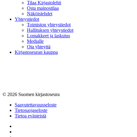
Tilaa Kirjastolehti
Osta mainostilaa
Näköislehdet
Yhteystiedot
Toimiston yhteystiedot
Hallituksen yhteystiedot
Lomakkeet ja laskutus
Medialle
Ota yhteyttä
Kirjastoseuran kauppa
© 2026 Suomen kirjastoseura
Saavutettavuus­seloste
Tietosuojaseloste
Tietoa evästeistä
Facebook
Bluesky
Instagram