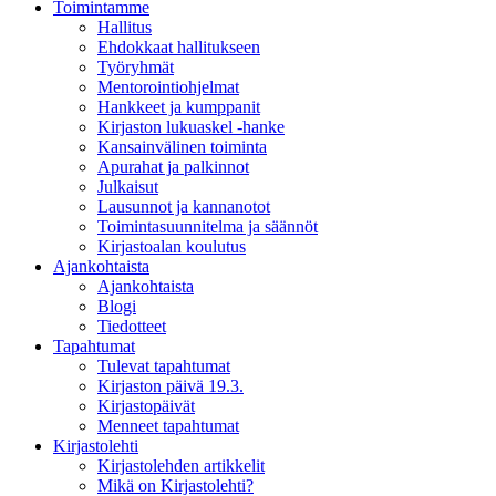
Toimintamme
Hallitus
Ehdokkaat hallitukseen
Työryhmät
Mentorointi­ohjelmat
Hankkeet ja kumppanit
Kirjaston lukuaskel -hanke
Kansainvälinen toiminta
Apurahat ja palkinnot
Julkaisut
Lausunnot ja kannanotot
Toimintasuunnitelma ja säännöt
Kirjastoalan koulutus
Ajankohtaista
Ajankohtaista
Blogi
Tiedotteet
Tapahtumat
Tulevat tapahtumat
Kirjaston päivä 19.3.
Kirjastopäivät
Menneet tapahtumat
Kirjastolehti
Kirjastolehden artikkelit
Mikä on Kirjastolehti?