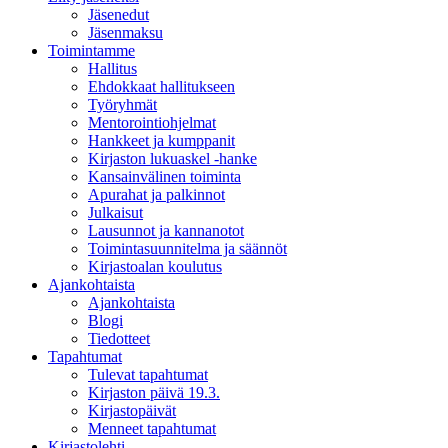
Jäsenedut
Jäsenmaksu
Toimintamme
Hallitus
Ehdokkaat hallitukseen
Työryhmät
Mentorointi­ohjelmat
Hankkeet ja kumppanit
Kirjaston lukuaskel -hanke
Kansainvälinen toiminta
Apurahat ja palkinnot
Julkaisut
Lausunnot ja kannanotot
Toimintasuunnitelma ja säännöt
Kirjastoalan koulutus
Ajankohtaista
Ajankohtaista
Blogi
Tiedotteet
Tapahtumat
Tulevat tapahtumat
Kirjaston päivä 19.3.
Kirjastopäivät
Menneet tapahtumat
Kirjastolehti