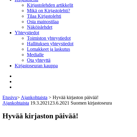
Kirjastolehden artikkelit
Mikä on Kirjastolehti?
Tilaa Kirjastolehti
Osta mainostilaa
Näköislehdet
Yhteystiedot
Toimiston yhteystiedot
Hallituksen yhteystiedot
Lomakkeet ja laskutus
Medialle
Ota yhteyttä
Kirjastoseuran kauppa
Facebook
Bluesky
Instagram
Etusivu
>
Ajankohtaista
>
Hyvää kirjaston päivää!
Ajankohtaista
19.3.2021
23.6.2021
Suomen kirjastoseura
Hyvää kirjaston päivää!