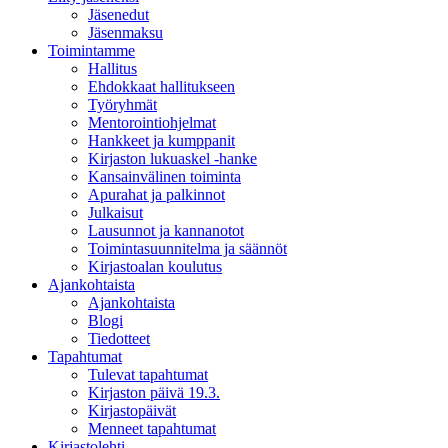
Jäsenedut
Jäsenmaksu
Toimintamme
Hallitus
Ehdokkaat hallitukseen
Työryhmät
Mentorointi­ohjelmat
Hankkeet ja kumppanit
Kirjaston lukuaskel -hanke
Kansainvälinen toiminta
Apurahat ja palkinnot
Julkaisut
Lausunnot ja kannanotot
Toimintasuunnitelma ja säännöt
Kirjastoalan koulutus
Ajankohtaista
Ajankohtaista
Blogi
Tiedotteet
Tapahtumat
Tulevat tapahtumat
Kirjaston päivä 19.3.
Kirjastopäivät
Menneet tapahtumat
Kirjastolehti