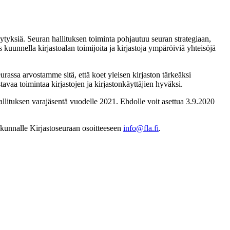
lytyksiä. Seuran hallituksen toiminta pohjautuu seuran strategiaan,
s kuunnella kirjastoalan toimijoita ja kirjastoja ympäröiviä yhteisöjä
eurassa arvostamme sitä, että koet yleisen kirjaston tärkeäksi
tavaa toimintaa kirjastojen ja kirjastonkäyttäjien hyväksi.
allituksen varajäsentä vuodelle 2021. Ehdolle voit asettua 3.9.2020
kunnalle Kirjastoseuraan osoitteeseen
info@fla.fi
.