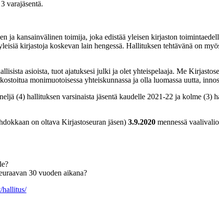
 3 varajäsentä.
n ja kansainvälinen toimija, joka edistää yleisen kirjaston toimintaedel
a yleisiä kirjastoja koskevan lain hengessä. Hallituksen tehtävänä on myö
lisista asioista, tuot ajatuksesi julki ja olet yhteispelaaja. Me Kirjastos
erkostoitua monimuotoisessa yhteiskunnassa ja olla luomassa uutta, innos
ljä (4) hallituksen varsinaista jäsentä kaudelle 2021-22 ja kolme (3) h
 ehdokkaan on oltava Kirjastoseuran jäsen)
3.9.2020
mennessä vaalivalio
le?
 seuraavan 30 vuoden aikana?
/hallitus/