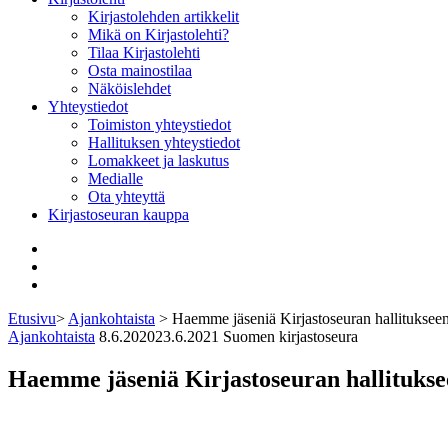
Kirjastolehden artikkelit
Mikä on Kirjastolehti?
Tilaa Kirjastolehti
Osta mainostilaa
Näköislehdet
Yhteystiedot
Toimiston yhteystiedot
Hallituksen yhteystiedot
Lomakkeet ja laskutus
Medialle
Ota yhteyttä
Kirjastoseuran kauppa
Facebook
Bluesky
Instagram
Etusivu
>
Ajankohtaista
>
Haemme jäseniä Kirjastoseuran hallituksee
Ajankohtaista
8.6.2020
23.6.2021
Suomen kirjastoseura
Haemme jäseniä Kirjastoseuran hallitukse