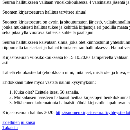
Seuran hallitukseen valitaan vuosikokouksessa 4 varsinaista jäsentä ja
Suomen kirjastoseuran hallitus tarvitsee sinua!
Suomen kirjastoseura on avoin ja sitoutumaton järjestö, valtakunnalline
jonka mukaisesti hallitus tukee ja kehittää kirjastoja eri puolilla maat
sekä pitää yllä vuorovaikutteisia suhteita päättäjiin.
Seuran hallitukseen kaivataan sinua, joka olet kiinnostunut yhteiskunnal
riippumatta taustastasi ja haluat toimia seuran hallituksessa. Haluat v
Kirjastoseuran vuosikokouksessa to 15.10.2020 Tampereella valitaan ne
asti.
Lähetä ehdokastiedot (ehdokkaan nimi, mitä teet, mistä olet ja kuva,
Ehdokkaan tulee myös vastata näihin kysymyksiin:
Kuka olet? Esittele itsesi 50 sanalla.
Minkälaisen haasteen haluaisit heittää kirjastojen henkilökunnal
Mitä ennenkokematonta haluaisit nähdä kirjastolle tapahtuvan
Kirjastoseuran hallitus 2020:
http://suomenkirjastoseura.fi/yhteystiedot
Edellinen julkaisu
Takaisin