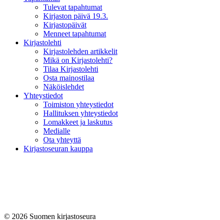
Tulevat tapahtumat
Kirjaston päivä 19.3.
Kirjastopäivät
Menneet tapahtumat
Kirjastolehti
Kirjastolehden artikkelit
Mikä on Kirjastolehti?
Tilaa Kirjastolehti
Osta mainostilaa
Näköislehdet
Yhteystiedot
Toimiston yhteystiedot
Hallituksen yhteystiedot
Lomakkeet ja laskutus
Medialle
Ota yhteyttä
Kirjastoseuran kauppa
© 2026 Suomen kirjastoseura