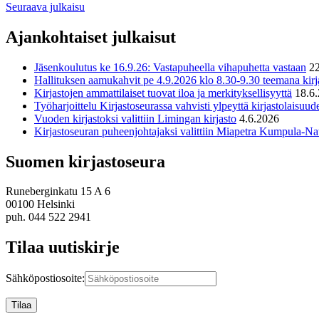
Seuraava julkaisu
Ajankohtaiset julkaisut
Jäsenkoulutus ke 16.9.26: Vastapuheella vihapuhetta vastaan
2
Hallituksen aamukahvit pe 4.9.2026 klo 8.30-9.30 teemana kirja
Kirjastojen ammattilaiset tuovat iloa ja merkityksellisyyttä
18.6
Työharjoittelu Kirjastoseurassa vahvisti ylpeyttä kirjastolaisuud
Vuoden kirjastoksi valittiin Limingan kirjasto
4.6.2026
Kirjastoseuran puheenjohtajaksi valittiin Miapetra Kumpula-Nat
Suomen kirjastoseura
Runeberginkatu 15 A 6
00100 Helsinki
puh. 044 522 2941
Tilaa uutiskirje
Sähköpostiosoite: