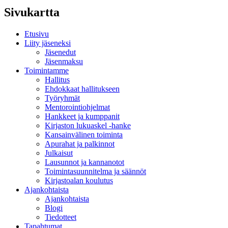
Sivukartta
Etusivu
Liity jäseneksi
Jäsenedut
Jäsenmaksu
Toimintamme
Hallitus
Ehdokkaat hallitukseen
Työryhmät
Mentorointi­ohjelmat
Hankkeet ja kumppanit
Kirjaston lukuaskel -hanke
Kansainvälinen toiminta
Apurahat ja palkinnot
Julkaisut
Lausunnot ja kannanotot
Toimintasuunnitelma ja säännöt
Kirjastoalan koulutus
Ajankohtaista
Ajankohtaista
Blogi
Tiedotteet
Tapahtumat