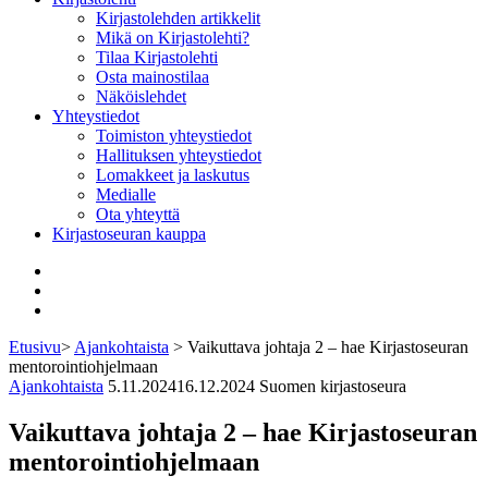
Kirjastolehden artikkelit
Mikä on Kirjastolehti?
Tilaa Kirjastolehti
Osta mainostilaa
Näköislehdet
Yhteystiedot
Toimiston yhteystiedot
Hallituksen yhteystiedot
Lomakkeet ja laskutus
Medialle
Ota yhteyttä
Kirjastoseuran kauppa
Facebook
Bluesky
Instagram
Etusivu
>
Ajankohtaista
>
Vaikuttava johtaja 2 – hae Kirjastoseuran
mentorointiohjelmaan
Ajankohtaista
5.11.2024
16.12.2024
Suomen kirjastoseura
Vaikuttava johtaja 2 – hae Kirjastoseuran
mentorointiohjelmaan