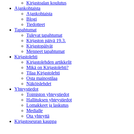
Kirjastoalan koulutus
Ajankohtaista
Ajankohtaista
Blogi
Tiedotteet
Tapahtumat
Tulevat tapahtumat
Kirjaston päivä 19.3.
Kirjastopäivät
Menneet tapahtumat
Kirjastolehti
Kirjastolehden artikkelit
Mikä on Kirjastolehti?
Tilaa Kirjastolehti
Osta mainostilaa
Näköislehdet
Yhteystiedot
Toimiston yhteystiedot
Hallituksen yhteystiedot
Lomakkeet ja laskutus
Medialle
Ota yhteyttä
Kirjastoseuran kauppa