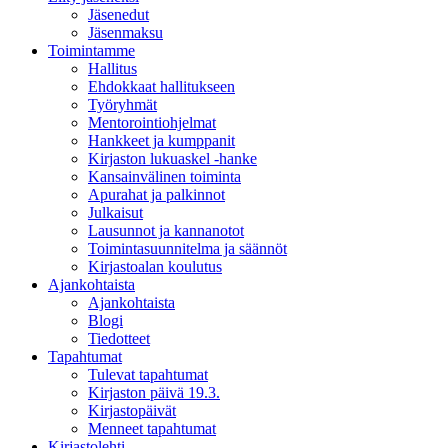
Jäsenedut
Jäsenmaksu
Toimintamme
Hallitus
Ehdokkaat hallitukseen
Työryhmät
Mentorointi­ohjelmat
Hankkeet ja kumppanit
Kirjaston lukuaskel -hanke
Kansainvälinen toiminta
Apurahat ja palkinnot
Julkaisut
Lausunnot ja kannanotot
Toimintasuunnitelma ja säännöt
Kirjastoalan koulutus
Ajankohtaista
Ajankohtaista
Blogi
Tiedotteet
Tapahtumat
Tulevat tapahtumat
Kirjaston päivä 19.3.
Kirjastopäivät
Menneet tapahtumat
Kirjastolehti