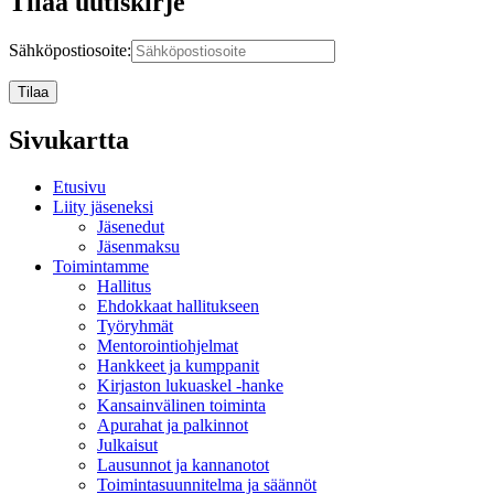
Tilaa uutiskirje
Sähköpostiosoite:
Sivukartta
Etusivu
Liity jäseneksi
Jäsenedut
Jäsenmaksu
Toimintamme
Hallitus
Ehdokkaat hallitukseen
Työryhmät
Mentorointi­ohjelmat
Hankkeet ja kumppanit
Kirjaston lukuaskel -hanke
Kansainvälinen toiminta
Apurahat ja palkinnot
Julkaisut
Lausunnot ja kannanotot
Toimintasuunnitelma ja säännöt