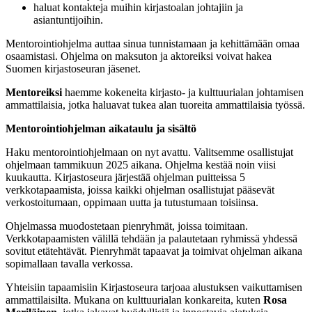
haluat kontakteja muihin kirjastoalan johtajiin ja
asiantuntijoihin.
Mentorointiohjelma auttaa sinua tunnistamaan ja kehittämään omaa
osaamistasi. Ohjelma on maksuton ja aktoreiksi voivat hakea
Suomen kirjastoseuran jäsenet.
Mentoreiksi
haemme kokeneita kirjasto- ja kulttuurialan johtamisen
ammattilaisia, jotka haluavat tukea alan tuoreita ammattilaisia työssä.
Mentorointiohjelman aikataulu ja sisältö
Haku mentorointiohjelmaan on nyt avattu. Valitsemme osallistujat
ohjelmaan tammikuun 2025 aikana. Ohjelma kestää noin viisi
kuukautta. Kirjastoseura järjestää ohjelman puitteissa 5
verkkotapaamista, joissa kaikki ohjelman osallistujat pääsevät
verkostoitumaan, oppimaan uutta ja tutustumaan toisiinsa.
Ohjelmassa muodostetaan pienryhmät, joissa toimitaan.
Verkkotapaamisten välillä tehdään ja palautetaan ryhmissä yhdessä
sovitut etätehtävät. Pienryhmät tapaavat ja toimivat ohjelman aikana
sopimallaan tavalla verkossa.
Yhteisiin tapaamisiin Kirjastoseura tarjoaa alustuksen vaikuttamisen
ammattilaisilta. Mukana on kulttuurialan konkareita, kuten
Rosa