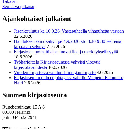
Takaisin
Seuraava julkaisu
Ajankohtaiset julkaisut
Jäsenkoulutus ke 16.9.26: Vastapuheella vihapuhetta vastaan
22.6.2026
Hallituksen aamukahvit pe 4.9.2026 klo 8.30-9.30 teemana
kirja-alan selvitys
21.6.2026
Kirjastojen ammattilaiset tuovat iloa ja merkityksellisyyttä
18.6.2026
Työharjoittelu Kirjastoseurassa vahvisti ylpeyttä
kirjastolaisuudesta
10.6.2026
Vuoden kirjastoksi valittiin Limingan kirjasto
4.6.2026
Kirjastoseuran puheenjohtajaksi valittiin Miapetra Kumpula-
Natri
3.6.2026
Suomen kirjastoseura
Runeberginkatu 15 A 6
00100 Helsinki
puh. 044 522 2941