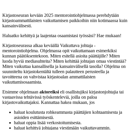
Kirjastoseuran kevään 2025 mentorointiohjelmassa perehdytään
kirjastoammattilaisten vaikuttamisen paikkoihin niin kotimaassa kuin
kansainvälisesti.
Haluatko kehittyä ja laajentaa osaamistasi työssäsi? Hae mukaan!
Kirjastoseurassa alkaa keväällä Vaikuttava johtaja -
mentorointiohjelma. Ohjelmassa opit vaikuttamaan esimerkiksi
kunnan päätöksentekoon. Miten esitellä asioita päättäjille? Miten
luoda hyviä mediasuhteita? Miten kehittää johtajan omaa viestintää?
Miten vaikuttaa kansallisella ja kansainvälisellä tasolla? Ohjelma on
suunniteltu kirjastokentältä tulleen palautteen perusteella ja
tavoitteena on vahvistaa kirjastoalan ammattilaisten
vaikuttamisosaamista.
Etsimme ohjelmaan
aktoreiksi
eli osallistujiksi kirjastonjohtajia tai
vastaavissa tehtävissä työskenteleviä, joilla on paloa
kirjastovaikuttajaksi. Kannattaa hakea mukaan, jos
haluat koulutusta rohkeammasta päättäjien kohtaamisesta ja
asioiden esittämisestä.
haluat oppia lisää verkostoitumisesta.
haluat kehittyä johtajana viestimään vaikuttavammin.