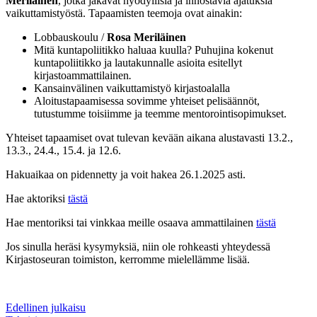
Meriläinen
, jotka jakavat hyödyllisiä ja innostavia ajatuksia
vaikuttamistyöstä. Tapaamisten teemoja ovat ainakin:
Lobbauskoulu /
Rosa Meriläinen
Mitä kuntapoliitikko haluaa kuulla? Puhujina kokenut
kuntapoliitikko ja lautakunnalle asioita esitellyt
kirjastoammattilainen
.
Kansainvälinen vaikuttamistyö kirjastoalalla
Aloitustapaamisessa sovimme yhteiset pelisäännöt,
tutustumme toisiimme ja teemme mentorointisopimukset.
Yhteiset tapaamiset ovat tulevan kevään aikana alustavasti 13.2.,
13.3., 24.4., 15.4. ja 12.6.
Hakuaikaa on pidennetty ja voit hakea 26.1.2025 asti.
Hae aktoriksi
tästä
Hae mentoriksi tai vinkkaa meille osaava ammattilainen
tästä
Jos sinulla heräsi kysymyksiä, niin ole rohkeasti yhteydessä
Kirjastoseuran toimiston, kerromme mielellämme lisää.
Edellinen julkaisu