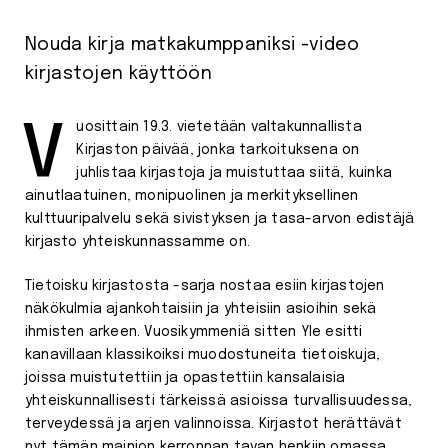
Nouda kirja matkakumppaniksi -video
kirjastojen käyttöön
Vuosittain 19.3. vietetään valtakunnallista
Kirjaston päivää, jonka tarkoituksena on
juhlistaa kirjastoja ja muistuttaa siitä, kuinka
ainutlaatuinen, monipuolinen ja merkityksellinen
kulttuuripalvelu sekä sivistyksen ja tasa-arvon edistäjä
kirjasto yhteiskunnassamme on.
Tietoisku kirjastosta -sarja nostaa esiin kirjastojen
näkökulmia ajankohtaisiin ja yhteisiin asioihin sekä
ihmisten arkeen. Vuosikymmeniä sitten Yle esitti
kanavillaan klassikoiksi muodostuneita tietoiskuja,
joissa muistutettiin ja opastettiin kansalaisia
yhteiskunnallisesti tärkeissä asioissa turvallisuudessa,
terveydessä ja arjen valinnoissa. Kirjastot herättävät
nyt tämän mainion kerronnan tavan henkiin omassa