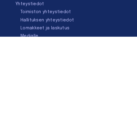
Yhteystiedot
Toimiston yhteystiedot
Hallituksen yhteystiedot
Lomakkeet ja laskutus
Medialle
Ota yhteyttä
Kirjastoseuran kauppa