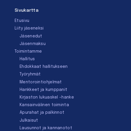
Sivukartta
Etusivu
Liity jäseneksi
Jäsenedut
Jäsenmaksu
Toimintamme
Hallitus
Ehdokkaat hallitukseen
Työryhmät
Mentorointi­ohjelmat
Hankkeet ja kumppanit
Kirjaston lukuaskel -hanke
Kansainvälinen toiminta
Apurahat ja palkinnot
Julkaisut
Lausunnot ja kannanotot