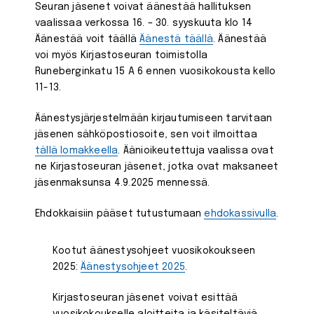
Seuran jäsenet voivat äänestää hallituksen
vaalissaa verkossa 16. – 30. syyskuuta klo 14
Äänestää voit täällä
Äänestä täällä
. Äänestää
voi myös Kirjastoseuran toimistolla
Runeberginkatu 15 A 6 ennen vuosikokousta kello
11-13.
Äänestysjärjestelmään kirjautumiseen tarvitaan
jäsenen sähköpostiosoite, sen voit ilmoittaa
tällä lomakkeella
. Äänioikeutettuja vaalissa ovat
ne Kirjastoseuran jäsenet, jotka ovat maksaneet
jäsenmaksunsa 4.9.2025 mennessä.
Ehdokkaisiin pääset tutustumaan
ehdokassivulla
.
Kootut äänestysohjeet vuosikokoukseen
2025:
Äänestysohjeet 2025
.
Kirjastoseuran jäsenet voivat esittää
vuosikokoukselle aloitteita ja käsiteltäviä