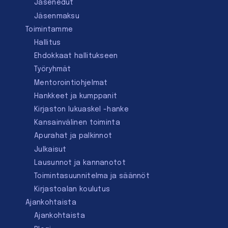
Jäsenedut
Jäsenmaksu
Toimintamme
Hallitus
Ehdokkaat hallitukseen
Työryhmät
Mentorointi­ohjelmat
Hankkeet ja kumppanit
Kirjaston lukuaskel -hanke
Kansainvälinen toiminta
Apurahat ja palkinnot
Julkaisut
Lausunnot ja kannanotot
Toimintasuunnitelma ja säännöt
Kirjastoalan koulutus
Ajankohtaista
Ajankohtaista