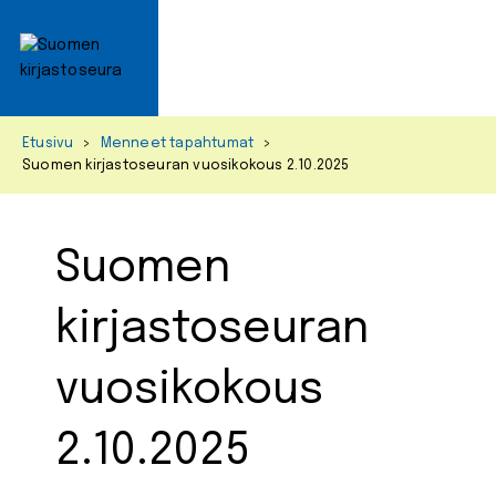
Primar
Menu
Skip
Etusivu
>
Menneet tapahtumat
>
to
Suomen kirjastoseuran vuosikokous 2.10.2025
content
Suomen
kirjastoseuran
vuosikokous
2.10.2025