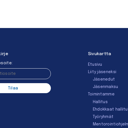
kirje
Sivukartta
soite:
Etusivu
Liity jäseneksi
Jäsenedut
Jäsenmaksu
Toimintamme
Hallitus
Ehdokkaat hallit
Työryhmät
Mentorointi­ohjel