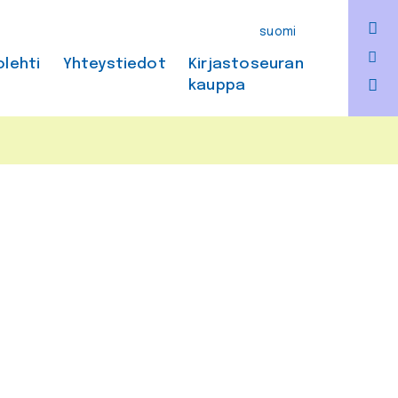
F
suomi
Bl
olehti
Yhteystiedot
Kirjastoseuran
kauppa
In