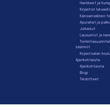
Hankkeet ja kum
Kirjaston lukuask
Kansainvälinen t
Apurahat ja palk
Julkaisut
Lausunnot ja ka
Toimintasuunnite
säännöt
Kirjastoalan koul
Ajankohtaista
Ajankohtaista
Blogi
Tiedotteet