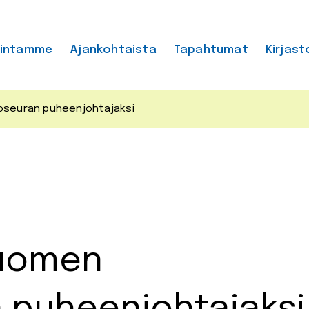
mintamme
Ajankohtaista
Tapahtumat
Kirjast
toseuran puheenjohtajaksi
Suomen