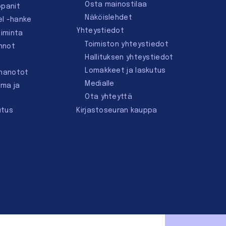
Osta mainostilaa
ppanit
Näköislehdet
el -hanke
Yhteystiedot
oiminta
Toimiston yhteystiedot
innot
Hallituksen yhteystiedot
Lomakkeet ja laskutus
nnanotot
Medialle
lma ja
Ota yhteyttä
utus
Kirjastoseuran kauppa