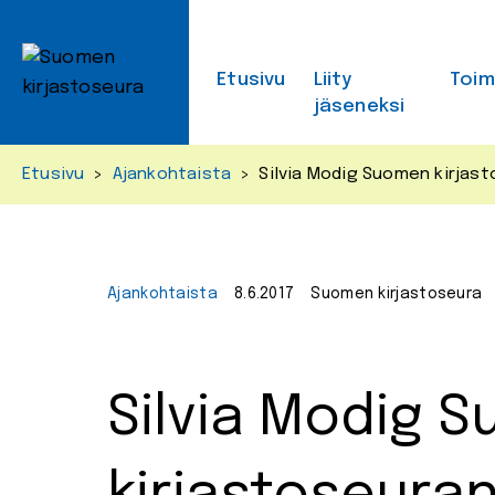
Skip
to
content
Etusivu
Liity
Toi
jäseneksi
Etusivu
>
Ajankohtaista
>
Silvia Modig Suomen kirjas
Ajankohtaista
8.6.2017
Suomen kirjastoseura
Silvia Modig 