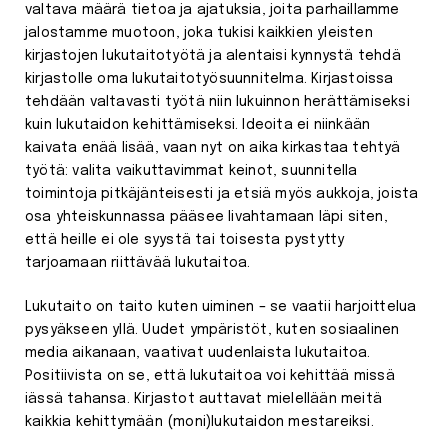
valtava määrä tietoa ja ajatuksia, joita parhaillamme
jalostamme muotoon, joka tukisi kaikkien yleisten
kirjastojen lukutaitotyötä ja alentaisi kynnystä tehdä
kirjastolle oma lukutaitotyösuunnitelma. Kirjastoissa
tehdään valtavasti työtä niin lukuinnon herättämiseksi
kuin lukutaidon kehittämiseksi. Ideoita ei niinkään
kaivata enää lisää, vaan nyt on aika kirkastaa tehtyä
työtä: valita vaikuttavimmat keinot, suunnitella
toimintoja pitkäjänteisesti ja etsiä myös aukkoja, joista
osa yhteiskunnassa pääsee livahtamaan läpi siten,
että heille ei ole syystä tai toisesta pystytty
tarjoamaan riittävää lukutaitoa.
Lukutaito on taito kuten uiminen – se vaatii harjoittelua
pysyäkseen yllä. Uudet ympäristöt, kuten sosiaalinen
media aikanaan, vaativat uudenlaista lukutaitoa.
Positiivista on se, että lukutaitoa voi kehittää missä
iässä tahansa. Kirjastot auttavat mielellään meitä
kaikkia kehittymään (moni)lukutaidon mestareiksi.