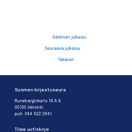
Edellinen julkaisu
Seuraava julkaisu
Takaisin
Suomen kirjastoseura
Runeberginkatu 15 A 6
00100 Helsinki
puh. 044 522 2941
Tilaa uutiskirje