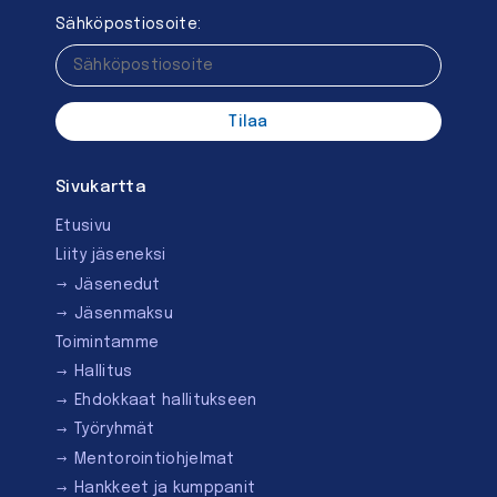
Sähköpostiosoite:
Sivukartta
Etusivu
Liity jäseneksi
Jäsenedut
Jäsenmaksu
Toimintamme
Hallitus
Ehdokkaat hallitukseen
Työryhmät
Mentorointi­ohjelmat
Hankkeet ja kumppanit