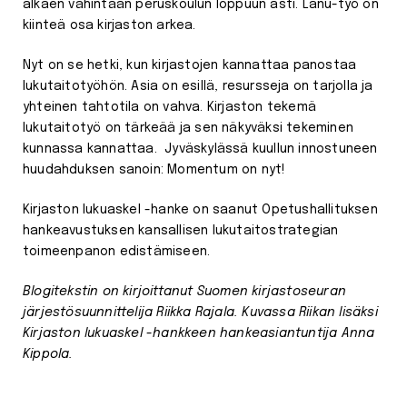
alkaen vähintään peruskoulun loppuun asti. Lanu-työ on
kiinteä osa kirjaston arkea.
Nyt on se hetki, kun kirjastojen kannattaa panostaa
lukutaitotyöhön. Asia on esillä, resursseja on tarjolla ja
yhteinen tahtotila on vahva. Kirjaston tekemä
lukutaitotyö on tärkeää ja sen näkyväksi tekeminen
kunnassa kannattaa. Jyväskylässä kuullun innostuneen
huudahduksen sanoin: Momentum on nyt!
Kirjaston lukuaskel -hanke on saanut Opetushallituksen
hankeavustuksen kansallisen lukutaitostrategian
toimeenpanon edistämiseen.
Blogitekstin on kirjoittanut Suomen kirjastoseuran
järjestösuunnittelija Riikka Rajala. Kuvassa Riikan lisäksi
Kirjaston lukuaskel -hankkeen hankeasiantuntija Anna
Kippola.