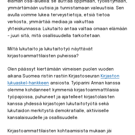
elämän osa-alueilla: se auttaa oppimaan, työllistymään,
ymmärtämään uutisia ja tunnistamaan valeuutisia. Sen
avulla voimme lukea terveystietoja, etsiä tietoa
verkosta, ymmärtää mediaa ja vaikuttaa
yhteiskunnassa. Lukutaito antaa valtaa omaan elämään
– juuri sitä, mitä osallisuudella tarkoitetaan.
Miltä lukutaito ja lukutaitotyö näyttävät
kirjastoammattilaisten puheissa?
Olen päässyt kiertämään viimeisen puolen vuoden
aikana Suomea ristiin rastiin Kirjastoseuran
Kirjaston
lukuaskel-hankkeen
ansiosta. Työparini Annan kanssa
olemme kohdanneet kymmeniä kirjastoammattilaisia
työpajoissa, puhuneet ja ajatelleet kirjastolaisten
kanssa yhdessä kirjastojen lukutaitotyötä sekä
lukutaidon merkitystä demokratialle, aktiiviselle
kansalaisuudelle ja osallisuudelle.
Kirjastoammattilaisten kohtaamisista mukaan jäi