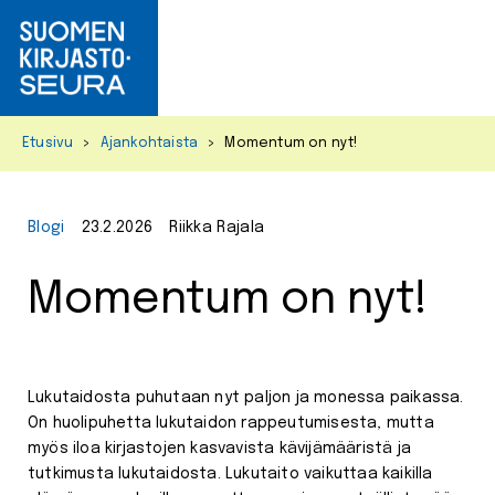
Primar
Menu
Skip
Etusivu
>
Ajankohtaista
>
Momentum on nyt!
to
content
Blogi
23.2.2026
Riikka Rajala
Momentum on nyt!
Lukutaidosta puhutaan nyt paljon ja monessa paikassa.
On huolipuhetta lukutaidon rappeutumisesta, mutta
myös iloa kirjastojen kasvavista kävijämääristä ja
tutkimusta lukutaidosta. Lukutaito vaikuttaa kaikilla