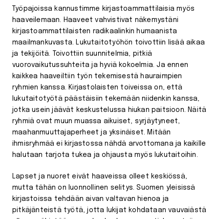
Työpajoissa kannustimme kirjastoammattilaisia myös
haaveilemaan. Haaveet vahvistivat näkemystäni
kirjastoammattilaisten radikaalinkin humaanista
maailmankuvasta. Lukutaitotyöhön toivottiin lisää aikaa
ja tekijöitä. Toivottiin suunnitelmia, pitkiä
vuorovaikutussuhteita ja hyviä kokoelmia. Ja ennen
kaikkea haaveiltiin työn tekemisestä hauraimpien
ryhmien kanssa. Kirjastolaisten toiveissa on, että
lukutaitotyötä päästäisiin tekemään niidenkin kanssa,
jotka usein jäävät keskustelussa hiukan paitsioon. Näitä
ryhmiä ovat muun muassa aikuiset, syrjäytyneet,
maahanmuuttajaperheet ja yksinäiset. Mitään
ihmisryhmää ei kirjastossa nähdä arvottomana ja kaikille
halutaan tarjota tukea ja ohjausta myös lukutaitoihin.
Lapset ja nuoret eivät haaveissa olleet keskiössä,
mutta tähän on luonnollinen selitys. Suomen yleisissä
kirjastoissa tehdään aivan valtavan hienoa ja
pitkäjänteistä työtä, jotta lukijat kohdataan vauvaiästä