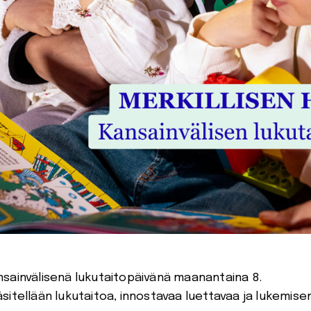
nsainvälisenä lukutaitopäivänä maanantaina 8.
sitellään lukutaitoa, innostavaa luettavaa ja lukemise