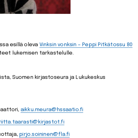
a esillä oleva
Vinksin vonksin – Peppi Pitkätossu 80
tteet lukemisen tarkastelulle.
aista, Suomen kirjastoseura ja Lukukeskus
aattori,
aikku.meura@hssaatio.fi
riitta.taarasti@kirjastot.fi
uottaja,
pirjo.soininen@fla.fi