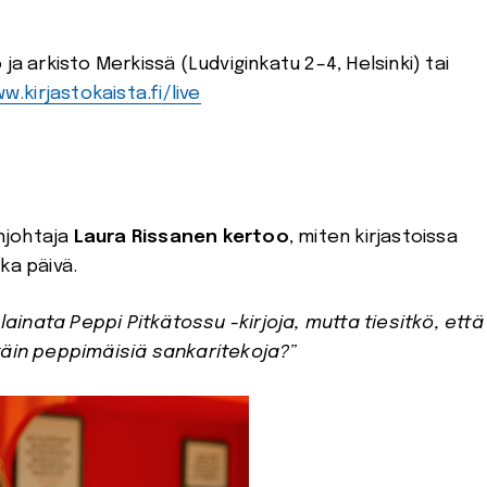
ja arkisto Merkissä (Ludviginkatu 2–4, Helsinki) tai
w.kirjastokaista.fi/live
njohtaja
Laura Rissanen kertoo
, miten kirjastoissa
ka päivä.
 lainata Peppi Pitkätossu -kirjoja, mutta tiesitkö, että
täin peppimäisiä sankaritekoja?”