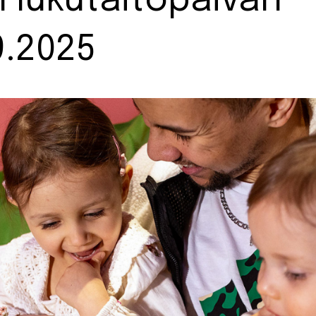
 lukutaitopäivän
9.2025