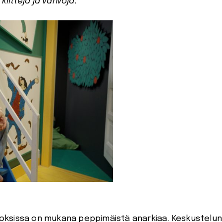
kilttejä ja vahvoja.”
eoksissa on mukana peppimäistä anarkiaa. Keskustelu