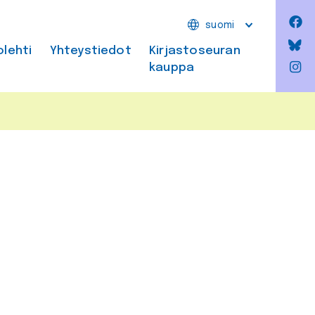
F
suomi
Bl
olehti
Yhteystiedot
Kirjastoseuran
kauppa
In