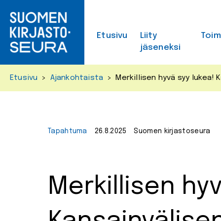
Skip
to
content
Etusivu
Liity
Toi
jäseneksi
Etusivu
>
Ajankohtaista
>
Merkillisen hyvä syy lukea!
Tapahtuma
26.8.2025
Suomen kirjastoseura
Merkillisen hyv