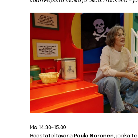
vaan Pepistä mallia ja ollaan rohkeita – ja 
klo 14.30–15.00
Haastateltavana
Paula Noronen
, jonka t