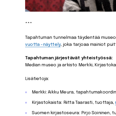
***
Tapahtuman tunnelmaa täydentää museoss
vuotta -näyttely
, joka tarjoaa mainiot pui
Tapahtuman järjestävät yhteistyössä:
Median museo ja arkisto Merkki, Kirjastok
Lisätietoja:
Merkki: Aikku Meura, tapahtumakoordin
Kirjastokaista: Riitta Taarasti, tuottaja,
Suomen kirjastoseura: Pirjo Soininen, t