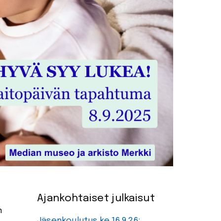
Ajankohtaiset julkaisut
n
Jäsenkoulutus ke 16.9.26: