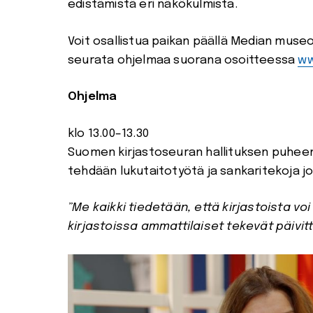
edistämistä eri näkökulmista.
Voit osallistua paikan päällä Median museo 
seurata ohjelmaa suorana osoitteessa
ww
Ohjelma
klo 13.00–13.30
Suomen kirjastoseuran hallituksen puhee
tehdään lukutaitotyötä ja sankaritekoja jo
”Me kaikki tiedetään, että kirjastoista voi
kirjastoissa ammattilaiset tekevät päivit