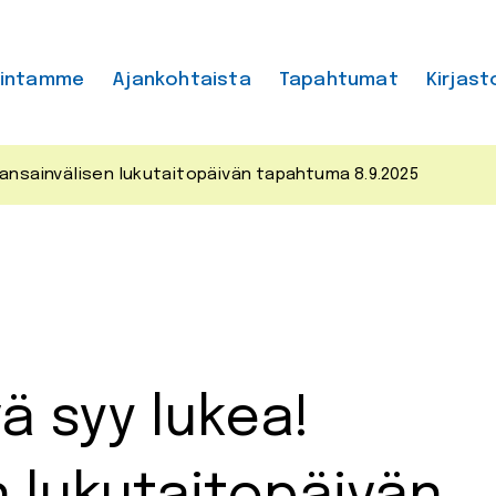
mintamme
Ajankohtaista
Tapahtumat
Kirjast
 Kansainvälisen lukutaitopäivän tapahtuma 8.9.2025
ä syy lukea!