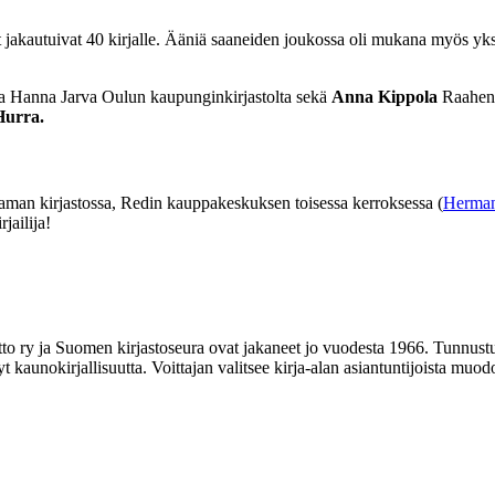
et jakautuivat 40 kirjalle. Ääniä saaneiden joukossa oli mukana myös yks
ja Hanna Jarva Oulun kaupunginkirjastolta sekä
Anna Kippola
Raahen k
urra.
ataman kirjastossa, Redin kauppakeskuksen toisessa kerroksessa (
Hermann
jailija!
tto ry ja Suomen kirjastoseura ovat jakaneet jo vuodesta 1966. Tunnustusp
 kaunokirjallisuutta. Voittajan valitsee kirja-alan asiantuntijoista muod