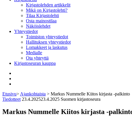
Kirjastolehden artikkelit
Mikä on Kirjastolehti?
Tilaa Kirjastolehti
Osta mainostilaa
Näköislehdet
Yhteystiedot
Toimiston yhteystiedot
Hallituksen yhteystiedot
Lomakkeet ja laskutus
Medialle
Ota yhteyttä
Kirjastoseuran kauppa
Facebook
Bluesky
Instagram
Etusivu
>
Ajankohtaista
>
Markus Nummelle Kiitos kirjasta -palkinto
Tiedotteet
23.4.2025
23.4.2025
Suomen kirjastoseura
Markus Nummelle Kiitos kirjasta -palkint