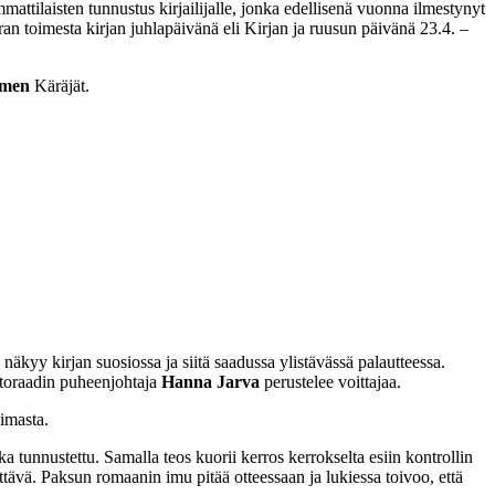
ttilaisten tunnustus kirjailijalle, jonka edellisenä vuonna ilmestynyt
ran toimesta kirjan juhlapäivänä eli Kirjan ja ruusun päivänä 23.4. –
men
Käräjät.
 näkyy kirjan suosiossa ja siitä saadussa ylistävässä palautteessa.
kintoraadin puheenjohtaja
Hanna Jarva
perustelee voittajaa.
imasta.
a tunnustettu. Samalla teos kuorii kerros kerrokselta esiin kontrollin
ttävä. Paksun romaanin imu pitää otteessaan ja lukiessa toivoo, että