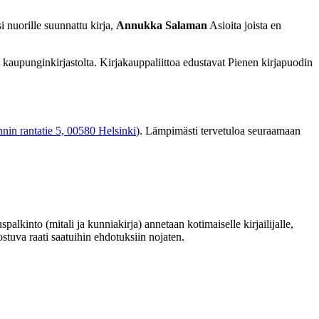
i nuorille suunnattu kirja,
Annukka Salaman
Asioita joista en
aupunginkirjastolta. Kirjakauppaliittoa edustavat Pienen kirjapuodin
in rantatie 5, 00580 Helsinki
). Lämpimästi tervetuloa seuraamaan
alkinto (mitali ja kunniakirja) annetaan kotimaiselle kirjailijalle,
ostuva raati saatuihin ehdotuksiin nojaten.