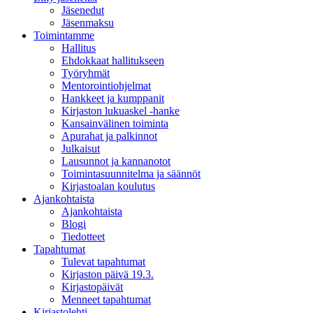
Jäsenedut
Jäsenmaksu
Toimintamme
Hallitus
Ehdokkaat hallitukseen
Työryhmät
Mentorointi­ohjelmat
Hankkeet ja kumppanit
Kirjaston lukuaskel -hanke
Kansainvälinen toiminta
Apurahat ja palkinnot
Julkaisut
Lausunnot ja kannanotot
Toimintasuunnitelma ja säännöt
Kirjastoalan koulutus
Ajankohtaista
Ajankohtaista
Blogi
Tiedotteet
Tapahtumat
Tulevat tapahtumat
Kirjaston päivä 19.3.
Kirjastopäivät
Menneet tapahtumat
Kirjastolehti