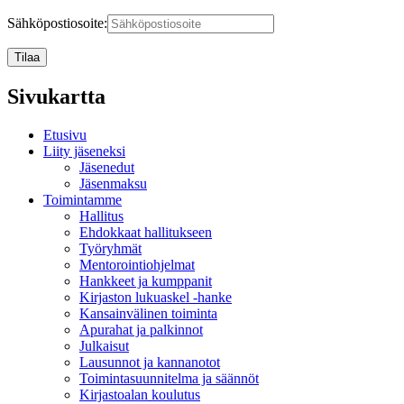
Sähköpostiosoite:
Sivukartta
Etusivu
Liity jäseneksi
Jäsenedut
Jäsenmaksu
Toimintamme
Hallitus
Ehdokkaat hallitukseen
Työryhmät
Mentorointi­ohjelmat
Hankkeet ja kumppanit
Kirjaston lukuaskel -hanke
Kansainvälinen toiminta
Apurahat ja palkinnot
Julkaisut
Lausunnot ja kannanotot
Toimintasuunnitelma ja säännöt
Kirjastoalan koulutus