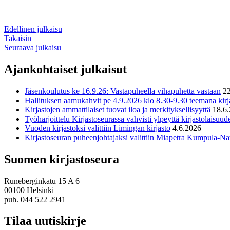
Edellinen julkaisu
Takaisin
Seuraava julkaisu
Ajankohtaiset julkaisut
Jäsenkoulutus ke 16.9.26: Vastapuheella vihapuhetta vastaan
2
Hallituksen aamukahvit pe 4.9.2026 klo 8.30-9.30 teemana kirja
Kirjastojen ammattilaiset tuovat iloa ja merkityksellisyyttä
18.6
Työharjoittelu Kirjastoseurassa vahvisti ylpeyttä kirjastolaisuud
Vuoden kirjastoksi valittiin Limingan kirjasto
4.6.2026
Kirjastoseuran puheenjohtajaksi valittiin Miapetra Kumpula-Nat
Suomen kirjastoseura
Runeberginkatu 15 A 6
00100 Helsinki
puh. 044 522 2941
Tilaa uutiskirje