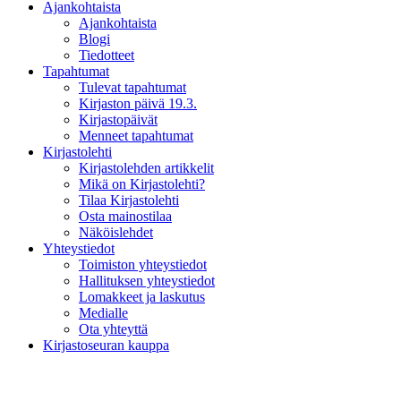
Ajankohtaista
Ajankohtaista
Blogi
Tiedotteet
Tapahtumat
Tulevat tapahtumat
Kirjaston päivä 19.3.
Kirjastopäivät
Menneet tapahtumat
Kirjastolehti
Kirjastolehden artikkelit
Mikä on Kirjastolehti?
Tilaa Kirjastolehti
Osta mainostilaa
Näköislehdet
Yhteystiedot
Toimiston yhteystiedot
Hallituksen yhteystiedot
Lomakkeet ja laskutus
Medialle
Ota yhteyttä
Kirjastoseuran kauppa