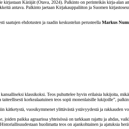
jastaan Käräjät (Otava, 2024). Palkinto on perinteikäs kirja-alan amma
rikkeitä antava. Palkinto jaetaan Kirjakauppaliiton ja Suomen kirjastoseu
esti saatujen ehdotusten ja raadin keskustelun perusteella
Markus Num
kansalliseksi klassikoksi. Teos puhuttelee hyvin erilaisia lukijoita, mikä
ja taiteellisesti korkealaatuinen teos sopii monenlaisille lukijoille”, pal
miin kätketystä, vuosikymmenet ylittävästä ystävyydestä ja rakkauden vo
, joiden paikka agraarissa yhteisössä on tarkkaan rajattu ja ahdas, vaikk
 Historiallisuudestaan huolimatta teos on ajankohtainen ja ajatuksia herä