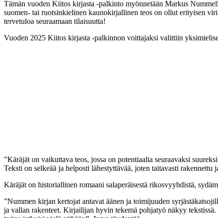
Tämän vuoden Kiitos kirjasta -palkinto myönnetään Markus Nummelle kir
suomen- tai ruotsinkielinen kaunokirjallinen teos on ollut erityisen vi
tervetuloa seuraamaan tilaisuutta!
Vuoden 2025 Kiitos kirjasta -palkinnon voittajaksi valittiin yksimielis
”Käräjät on vaikuttava teos, jossa on potentiaalia seuraavaksi suureksi 
Teksti on selkeää ja helposti lähestyttävää, joten taitavasti rakennettu 
Käräjät on historiallinen romaani salaperäisestä rikosvyyhdistä, sydä
”Nummen kirjan kertojat antavat äänen ja toimijuuden syrjästäkatsojille
ja vallan rakenteet. Kirjailijan hyvin tekemä pohjatyö näkyy tekstissä.