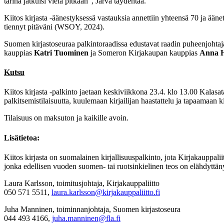
tarina jatkuisi vielä pitkään”, Jarva täydentää.
Kiitos kirjasta -äänestyksessä vastauksia annettiin yhteensä 70 ja ään
tiennyt pitäväni (WSOY, 2024).
Suomen kirjastoseuraa palkintoraadissa edustavat raadin puheenjohta
kauppias
Katri Tuominen
ja Someron Kirjakaupan kauppias
Anna H
Kutsu
Kiitos kirjasta -palkinto jaetaan keskiviikkona 23.4. klo 13.00 Kalas
palkitsemistilaisuutta, kuulemaan kirjailijan haastattelu ja tapaamaan kir
Tilaisuus on maksuton ja kaikille avoin.
Lisätietoa:
Kiitos kirjasta on suomalainen kirjallisuuspalkinto, jota Kirjakauppalii
jonka edellisen vuoden suomen- tai ruotsinkielinen teos on elähdyttänyt
Laura Karlsson, toimitusjohtaja, Kirjakauppaliitto
050 571 5511,
laura.karlsson@kirjakauppaliitto.fi
Juha Manninen, toiminnanjohtaja, Suomen kirjastoseura
044 493 4166,
juha.manninen@fla.fi