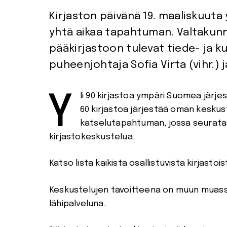
Kirjaston päivänä 19. maaliskuuta 
yhtä aikaa tapahtuman. Valtakunn
pääkirjastoon tulevat tiede- ja kul
puheenjohtaja Sofia Virta (vihr.)
Yli 90 kirjastoa ympäri Suomea järjestää Kirjaston päivänä 19. maaliskuuta tapahtuman. Yli
60 kirjastoa järjestää oman keskust
katselutapahtuman, jossa seurataa
kirjastokeskustelua.
Katso lista kaikista osallistuvista kirjasto
Keskustelujen tavoitteena on muun muassa s
lähipalveluna.