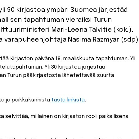
yli 90 kirjastoa ympäri Suomea järjestää
allisen tapahtuman vieraiksi Turun
ttuuriministeri Mari-Leena Talvitie (kok.),
 ja varapuheenjohtaja Nasima Razmyar (sdp)
elutapahtuman. Yli 30 kirjastoa järjestää
n Turun pääkirjastosta lähetettävää suurta
ista ja paikkakunnista
tästä linkistä
.
elvittää, millainen on kirjaston rooli paikallisena