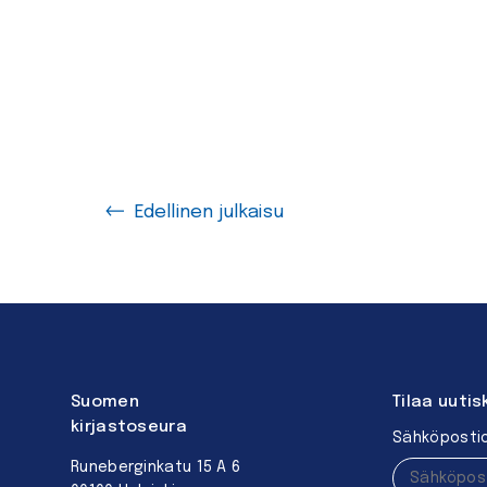
Edellinen julkaisu
Suomen
Tilaa uutis
kirjastoseura
Sähköpostio
Runeberginkatu 15 A 6