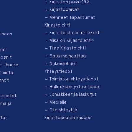
Kirjaston päivä 19.3.
Kirjastopäivät
Menneet tapahtumat
Kirjastolehti
Kirjastolehden artikkelit
ukseen
Mikä on Kirjastolehti?
Tilaa Kirjastolehti
mat
Osta mainostilaa
ppanit
Näköislehdet
el -hanke
Yhteystiedot
oiminta
Toimiston yhteystiedot
innot
Hallituksen yhteystiedot
Lomakkeet ja laskutus
nnanotot
Medialle
lma ja
Ota yhteyttä
utus
Kirjastoseuran kauppa