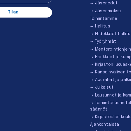
Jäsenedut
Jäsenmaksu
Toimintamme
Hallitus
Ehdokkaat hallit
Työryhmät
Mentorointi­ohjel
Hankkeet ja kum
Kirjaston lukuask
Kansainvälinen t
Apurahat ja palk
Julkaisut
Lausunnot ja ka
Toimintasuunnite
säännöt
Kirjastoalan koul
Ajankohtaista