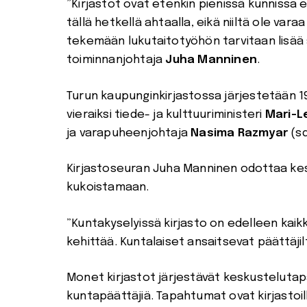
”Kirjastot ovat etenkin pienissä kunnissa e
tällä hetkellä ahtaalla, eikä niiltä ole var
tekemään lukutaitotyöhön tarvitaan lisää
toiminnanjohtaja
Juha Manninen
.
Turun kaupunginkirjastossa järjestetään 19
vieraiksi tiede- ja kulttuuriministeri
Mari-L
ja varapuheenjohtaja
Nasima Razmyar
(sd
Kirjastoseuran Juha Manninen odottaa keskus
kukoistamaan.
”Kuntakyselyissä kirjasto on edelleen kaikk
kehittää. Kuntalaiset ansaitsevat päättäjiltä
Monet kirjastot järjestävät keskustelutapa
kuntapäättäjiä. Tapahtumat ovat kirjastoill