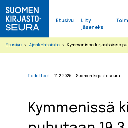
Skip
to
content
Etusivu
Liity
Toi
jäseneksi
Etusivu
>
Ajankohtaista
>
Kymmenissä kirjastoissa puh
Tiedotteet
11.2.2025
Suomen kirjastoseura
Kymmenissä ki