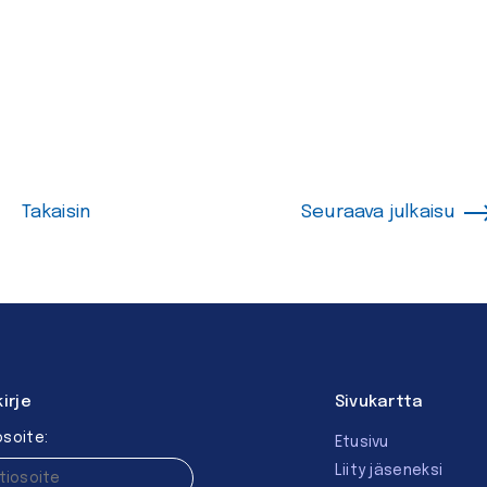
Takaisin
Seuraava julkaisu
kirje
Sivukartta
soite:
Etusivu
Liity jäseneksi