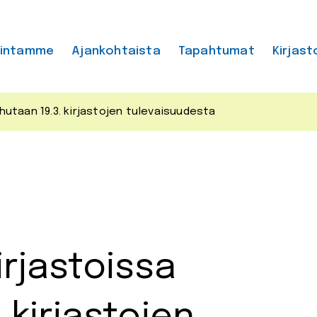
mintamme
Ajankohtaista
Tapahtumat
Kirjast
utaan 19.3. kirjastojen tulevaisuudesta
rjastoissa