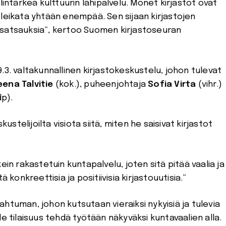
lintärkeä kulttuurin lähipalvelu. Monet kirjastot ovat
aa leikata yhtään enempää. Sen sijaan kirjastojen
 satsauksia”, kertoo Suomen kirjastoseuran
.3. valtakunnallinen kirjastokeskustelu, johon tulevat
eena Talvitie
(kok.), puheenjohtaja
Sofia Virta
(vihr.)
p).
telijoilta visiota siitä, miten he saisivat kirjastot
ein rakastetuin kuntapalvelu, joten sitä pitää vaalia ja
 konkreettisia ja positiivisia kirjastouutisia.”
htuman, johon kutsutaan vieraiksi nykyisiä ja tulevia
e tilaisuus tehdä työtään näkyväksi kuntavaalien alla.