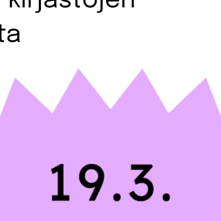
 kirjastojen
ta