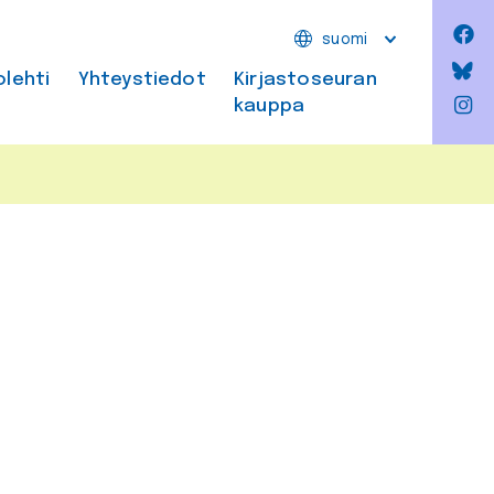
F
suomi
Bl
olehti
Yhteystiedot
Kirjastoseuran
kauppa
In