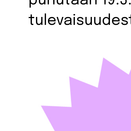
puhutaan 19.3.
tulevaisuudes