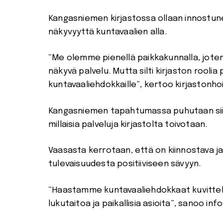
Kangasniemen kirjastossa ollaan innostunei
näkyvyyttä kuntavaalien alla.
“Me olemme pienellä paikkakunnalla, joten 
näkyvä palvelu. Mutta silti kirjaston roolia 
kuntavaaliehdokkaille”, kertoo kirjastonho
Kangasniemen tapahtumassa puhutaan siitä
millaisia palveluja kirjastolta toivotaan.
Vaasasta kerrotaan, että on kiinnostava ja
tulevaisuudesta positiiviseen sävyyn.
“Haastamme kuntavaaliehdokkaat kuvittel
lukutaitoa ja paikallisia asioita”, sanoo in