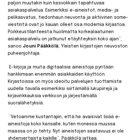
paljon muutakin kuin kasvokkain tapahtuvaa
asiakaspalvelua. Esimerkiksi e-aineistot, media- ja
pelikasvatus, tiedonhaun neuvonta ja aktiivinen some-
viestintä ovat jo kauan olleet osa modernia kirjastoa.
Poikkeustilanteesta huolimatta korkealaatuinen
asiakaspalvelu on jatkunut etäyhteyksin koko ajan”,
sanoo
Jouni Pääkkölä
, Yleisten kirjastojen neuvoston
puheenjohtaja.
E-kirjoja ja muita digitaalisia aineistoja pyritään
hankkimaan enemmän asiakkaiden käyttöön.
Kirjastoissa on myös ideoitu palvelujen tuottamista
uudella tavalla esimerkiksi siirtämällä lukupiirejä ja
kirjavinkkauksia verkkoon ja järjestämällä
suoralähetyksiä.
”Vetoamme kustantajiin, että he avaisivat lisää e-
aineistoja koko kansalle, kuten monessa muussa
maassa on jo tehty. Nyt aineistojen saatavuus ei ole
yhdenvertaista kaikille”, Pääkkölä jatkaa.