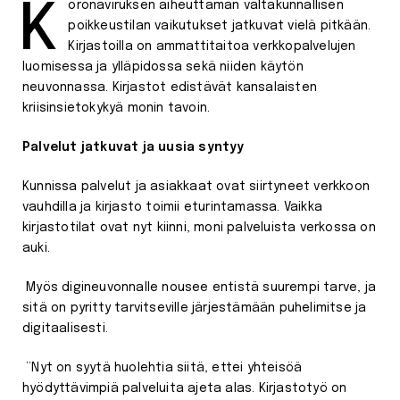
Koronaviruksen aiheuttaman valtakunnallisen
poikkeustilan vaikutukset jatkuvat vielä pitkään.
Kirjastoilla on ammattitaitoa verkkopalvelujen
luomisessa ja ylläpidossa sekä niiden käytön
neuvonnassa. Kirjastot edistävät kansalaisten
kriisinsietokykyä monin tavoin.
Palvelut jatkuvat ja uusia syntyy
Kunnissa palvelut ja asiakkaat ovat siirtyneet verkkoon
vauhdilla ja kirjasto toimii eturintamassa. Vaikka
kirjastotilat ovat nyt kiinni, moni palveluista verkossa on
auki.
Myös digineuvonnalle nousee entistä suurempi tarve, ja
sitä on pyritty tarvitseville järjestämään puhelimitse ja
digitaalisesti.
”Nyt on syytä huolehtia siitä, ettei yhteisöä
hyödyttävimpiä palveluita ajeta alas. Kirjastotyö on