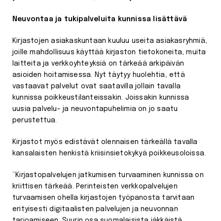
Neuvontaa ja tukipalveluita kunnissa lisättävä
Kirjastojen asiakaskuntaan kuuluu useita asiakasryhmiä,
joille mahdollisuus käyttää kirjaston tietokoneita, muita
laitteita ja verkkoyhteyksiä on tärkeää arkipäivän
asioiden hoitamisessa. Nyt täytyy huolehtia, että
vastaavat palvelut ovat saatavilla jollain tavalla
kunnissa poikkeustilanteissakin. Joissakin kunnissa
uusia palvelu- ja neuvontapuhelimia on jo saatu
perustettua.
Kirjastot myös edistävät olennaisen tärkeällä tavalla
kansalaisten henkistä kriisinsietokykyä poikkeusoloissa.
”Kirjastopalvelujen jatkumisen turvaaminen kunnissa on
kriittisen tärkeää. Perinteisten verkkopalvelujen
turvaamisen ohella kirjastojen työpanosta tarvitaan
erityisesti digitaalisten palvelujen ja neuvonnan
tarjoamiseen. Suurin osa suomalaisista iäkkäistä