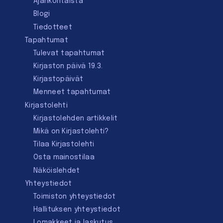
Ajankohtaista
Blogi
Tiedotteet
Tapahtumat
Tulevat tapahtumat
Kirjaston päivä 19.3.
Kirjastopäivät
Menneet tapahtumat
Kirjastolehti
Kirjastolehden artikkelit
Mikä on Kirjastolehti?
Tilaa Kirjastolehti
Osta mainostilaa
Näköislehdet
Yhteystiedot
Toimiston yhteystiedot
Hallituksen yhteystiedot
Lomakkeet ja laskutus