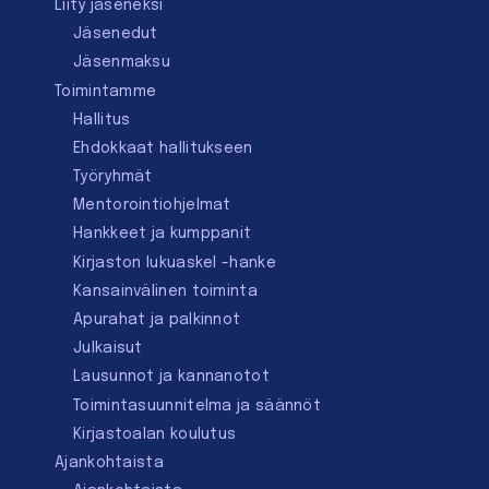
Liity jäseneksi
Jäsenedut
Jäsenmaksu
Toimintamme
Hallitus
Ehdokkaat hallitukseen
Työryhmät
Mentorointi­ohjelmat
Hankkeet ja kumppanit
Kirjaston lukuaskel -hanke
Kansainvälinen toiminta
Apurahat ja palkinnot
Julkaisut
Lausunnot ja kannanotot
Toimintasuunnitelma ja säännöt
Kirjastoalan koulutus
Ajankohtaista