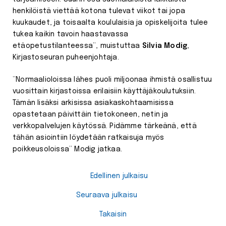
henkilöistä viettää kotona tulevat viikot tai jopa
kuukaudet, ja toisaalta koululaisia ja opiskelijoita tulee
tukea kaikin tavoin haastavassa
etäopetustilanteessa”, muistuttaa
Silvia Modig
,
Kirjastoseuran puheenjohtaja.
”Normaalioloissa lähes puoli miljoonaa ihmistä osallistuu
vuosittain kirjastoissa erilaisiin käyttäjäkoulutuksiin.
Tämän lisäksi arkisissa asiakaskohtaamisissa
opastetaan päivittäin tietokoneen, netin ja
verkkopalvelujen käytössä. Pidämme tärkeänä, että
tähän asiointiin löydetään ratkaisuja myös
poikkeusoloissa” Modig jatkaa.
Edellinen julkaisu
Seuraava julkaisu
Takaisin