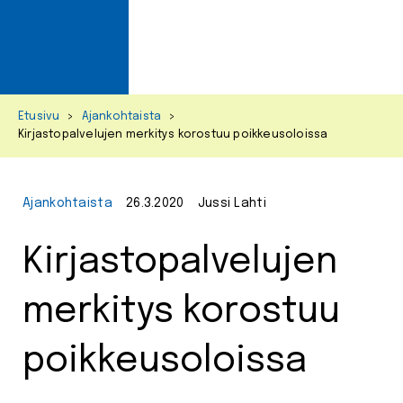
Primar
Menu
Skip
Etusivu
>
Ajankohtaista
>
to
Kirjastopalvelujen merkitys korostuu poikkeusoloissa
content
Ajankohtaista
26.3.2020
Jussi Lahti
Kirjastopalvelujen
merkitys korostuu
poikkeusoloissa