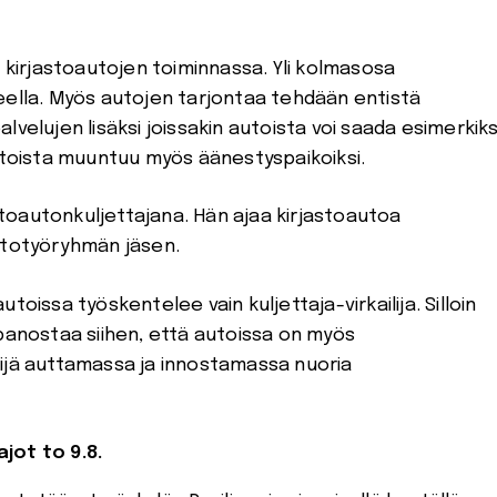
irjastoautojen toiminnassa. Yli kolmasosa
eella. Myös autojen tarjontaa tehdään entistä
velujen lisäksi joissakin autoista voi saada esimerkiks
autoista muuntuu myös äänestyspaikoiksi.
toautonkuljettajana. Hän ajaa kirjastoautoa
utotyöryhmän jäsen.
oissa työskentelee vain kuljettaja-virkailija. Silloin
si panostaa siihen, että autoissa on myös
kijä auttamassa ja innostamassa nuoria
jot to 9.8.