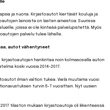
lle
psia ja nuoria. Kirjastoautot kiertävät kouluja ja
oautojen lainoista on lasten aineistoa. Suurissa
ueille, joissa ei ole kiinteää palvelupistettä. Myös
toautojen palvelu tulee lähelle.
ntaa, autot vähentyneet
n kirjastoautojen hankintaa noin kolmasosalla auton
itelma koski vuosia 2014-2017.
toautot ilman valtion tukea. Vielä muutama vuosi
ltionavustuksen turvin 5-7 vuosittain. Nyt uusien
2017 tilaston mukaan kirjastoautoja oli liikenteessä