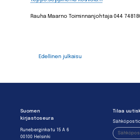
Rauha Maarno Toiminnanjohtaja 044 74818
Edellinen julkaisu
Suomen
Tilaa uutis
kirjastoseura
Sähköpostio
Runeberginkatu 15 A 6
00100 Helsinki