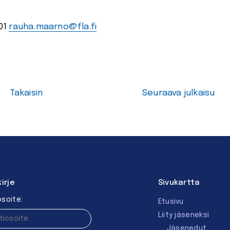
01
rauha.maarno@fla.fi
Takaisin
Seuraava julkaisu
kirje
Sivukartta
soite:
Etusivu
Liity jäseneksi
Jäsenedut