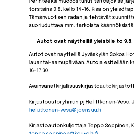
Perinteeksi muodostunut taitoajokisa järje
torstaina 9.8. kello 14-16. Kisa on yleisötap
Tämänvuotisen radan ja tehtävät suunnitte
suoriuduttava mm. tarkoista käännöksistä 
Autot ovat näytteillä yleisölle to 9.8. 
Autot ovat näytteillä Jyväskylän Sokos Hote
lauantai-aamupäivään. Autoja esitellään kai
16-17.30.
Avainsanatkirjallisuuskirjastoautokirjasto
Kirjastoautoryhmän pj Heli Itkonen-Vesa, 
heli.itkonen-vesa@joensuu.fi
Kirjastoautonkuljettaja Teppo Seppinen, K
teppo.seppinen@kouvola.fi