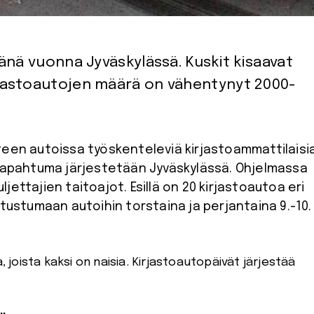
änä vuonna Jyväskylässä. Kuskit kisaavat
jastoautojen määrä on vähentynyt 2000-
 tapahtuma järjestetään Jyväskylässä. Ohjelmassa
ettajien taitoajot. Esillä on 20 kirjastoautoa eri
tustumaan autoihin torstaina ja perjantaina 9.-10.
, joista kaksi on naisia. Kirjastoautopäivät järjestää