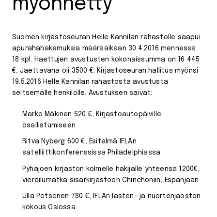
myönnetty
Suomen kirjastoseuran Helle Kannilan rahastolle saapui
apurahahakemuksia määräaikaan 30.4.2016 mennessä
18 kpl. Haettujen avustusten kokonaissumma on 16 445
€. Jaettavana oli 3500 €. Kirjastoseuran hallitus myönsi
19.5.2016 Helle Kannilan rahastosta avustusta
seitsemälle henkilölle. Avustuksen saivat:
Marko Mäkinen 520 €, Kirjastoautopäiville
osallistumiseen
Ritva Nyberg 600 €, Esitelmä IFLAn
satelliittikonferenssissa Philadelphiassa
Pyhäjoen kirjaston kolmelle hakijalle yhteensä 1200€,
vierailumatka sisarkirjastoon Chinchoniin, Espanjaan
Ulla Pötsönen 780 €, IFLAn lasten- ja nuortenjaoston
kokous Oslossa