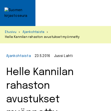
Primar
Menu
Skip
Etusivu
>
Ajankohtaista
>
to
Helle Kannilan rahaston avustukset myönnetty
content
Ajankohtaista
23.5.2016
Jussi Lahti
Helle Kannilan
rahaston
avustukset