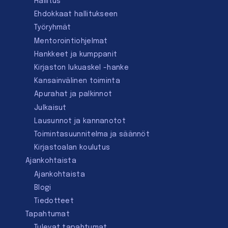
Hallitus
Ehdokkaat hallitukseen
Työryhmät
Mentorointi­ohjelmat
Hankkeet ja kumppanit
Kirjaston lukuaskel -hanke
Kansainvälinen toiminta
Apurahat ja palkinnot
Julkaisut
Lausunnot ja kannanotot
Toimintasuunnitelma ja säännöt
Kirjastoalan koulutus
Ajankohtaista
Ajankohtaista
Blogi
Tiedotteet
Tapahtumat
Tulevat tapahtumat