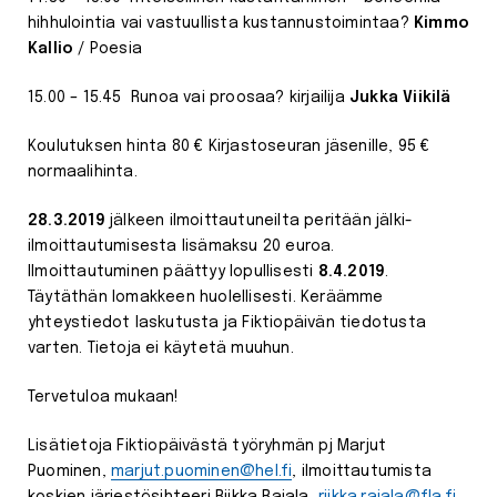
hihhulointia vai vastuullista kustannustoimintaa?
Kimmo
Kallio
/ Poesia
15.00 – 15.45 Runoa vai proosaa? kirjailija
Jukka Viikilä
Koulutuksen hinta 80 € Kirjastoseuran jäsenille, 95 €
normaalihinta.
28.3.2019
jälkeen ilmoittautuneilta peritään jälki-
ilmoittautumisesta lisämaksu 20 euroa.
Ilmoittautuminen päättyy lopullisesti
8.4.2019
.
Täytäthän lomakkeen huolellisesti. Keräämme
yhteystiedot laskutusta ja Fiktiopäivän tiedotusta
varten. Tietoja ei käytetä muuhun.
Tervetuloa mukaan!
Lisätietoja Fiktiopäivästä työryhmän pj Marjut
Puominen,
marjut.puominen@hel.fi
, ilmoittautumista
koskien järjestösihteeri Riikka Rajala,
riikka.rajala@fla.fi