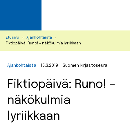
Primar
Menu
Skip
Etusivu
>
Ajankohtaista
>
to
Fiktiopäivä: Runo! – näkökulmia lyriikkaan
content
Ajankohtaista
15.3.2019
Suomen kirjastoseura
Fiktiopäivä: Runo! –
näkökulmia
lyriikkaan