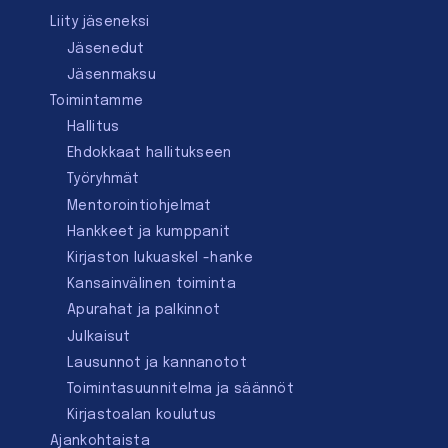
Liity jäseneksi
Jäsenedut
Jäsenmaksu
Toimintamme
Hallitus
Ehdokkaat hallitukseen
Työryhmät
Mentorointi­ohjelmat
Hankkeet ja kumppanit
Kirjaston lukuaskel -hanke
Kansainvälinen toiminta
Apurahat ja palkinnot
Julkaisut
Lausunnot ja kannanotot
Toimintasuunnitelma ja säännöt
Kirjastoalan koulutus
Ajankohtaista