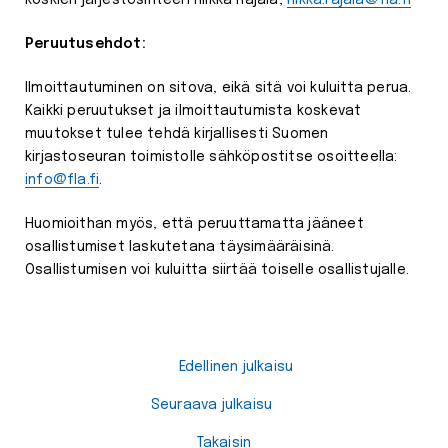
Peruutusehdot:
Ilmoittautuminen on sitova, eikä sitä voi kuluitta perua.
Kaikki peruutukset ja ilmoittautumista koskevat
muutokset tulee tehdä kirjallisesti Suomen
kirjastoseuran toimistolle sähköpostitse osoitteella:
info@fla.fi
.
Huomioithan myös, että peruuttamatta jääneet
osallistumiset laskutetana täysimääräisinä.
Osallistumisen voi kuluitta siirtää toiselle osallistujalle.
Edellinen julkaisu
Seuraava julkaisu
Takaisin