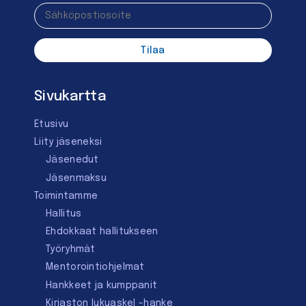
Sivukartta
Etusivu
Liity jäseneksi
Jäsenedut
Jäsenmaksu
Toimintamme
Hallitus
Ehdokkaat hallitukseen
Työryhmät
Mentorointi­ohjelmat
Hankkeet ja kumppanit
Kirjaston lukuaskel -hanke