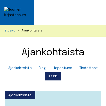
Prim
Men
Skip
Etusivu
>
Ajankohtaista
to
content
Ajankohtaista
Ajankohtaista
Blogi
Tapahtuma
Tiedotteet
Kaikki
Ajankohtaista