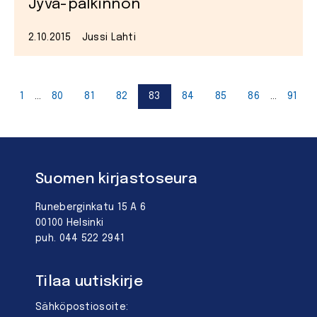
Jyvä-palkinnon
2.10.2015
Jussi Lahti
S
…
…
1
80
81
82
83
84
85
86
91
Edelliset
ar
artikkelit
Suomen kirjastoseura
Runeberginkatu 15 A 6
00100 Helsinki
puh. 044 522 2941
Tilaa uutiskirje
Sähköpostiosoite: