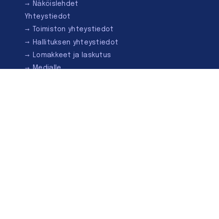
Näköislehdet
Yhteystiedot
Toimiston yhteystiedot
Hallituksen yhteystiedot
Lomakkeet ja laskutus
Medialle
Ota yhteyttä
Kirjastoseuran kauppa