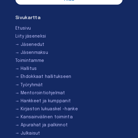
Sivukartta
Etusivu
Liity jäseneksi
Jäsenedut
Jäsenmaksu
Toimintamme
Hallitus
Ehdokkaat hallitukseen
Työryhmät
Mentorointi­ohjelmat
Hankkeet ja kumppanit
Kirjaston lukuaskel -hanke
Kansainvälinen toiminta
Apurahat ja palkinnot
Julkaisut