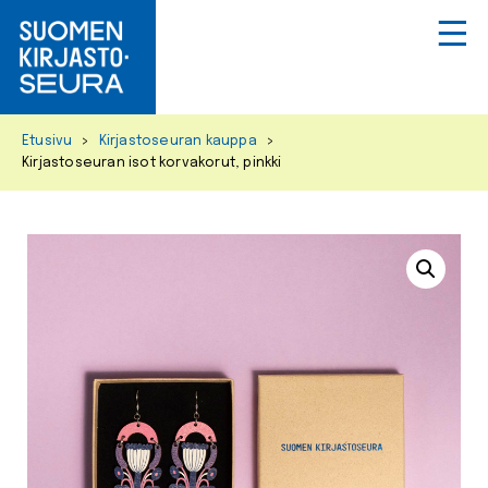
Primar
Menu
Skip
Etusivu
>
Kirjastoseuran kauppa
>
to
Kirjastoseuran isot korvakorut, pinkki
content