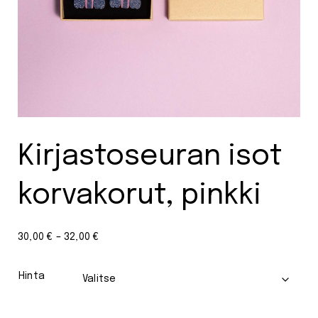
Kirjastoseuran isot
korvakorut, pinkki
Hintaluokka:
30,00
€
–
32,00
€
30,00 €
-
Hinta
32,00 €