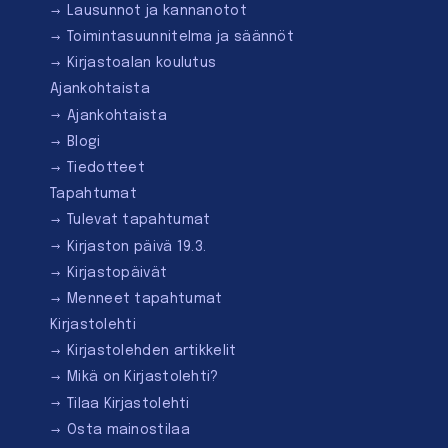
Lausunnot ja kannanotot
Toimintasuunnitelma ja säännöt
Kirjastoalan koulutus
Ajankohtaista
Ajankohtaista
Blogi
Tiedotteet
Tapahtumat
Tulevat tapahtumat
Kirjaston päivä 19.3.
Kirjastopäivät
Menneet tapahtumat
Kirjastolehti
Kirjastolehden artikkelit
Mikä on Kirjastolehti?
Tilaa Kirjastolehti
Osta mainostilaa