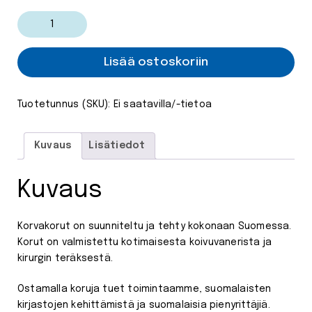
Kirjastoseuran
isot
korvakorut,
pinkki
Lisää ostoskoriin
määrä
Tuotetunnus (SKU):
Ei saatavilla/-tietoa
Kuvaus
Lisätiedot
Kuvaus
Korvakorut on suunniteltu ja tehty kokonaan Suomessa.
Korut on valmistettu kotimaisesta koivuvanerista ja
kirurgin teräksestä.
Ostamalla koruja tuet toimintaamme, suomalaisten
kirjastojen kehittämistä ja suomalaisia pienyrittäjiä.