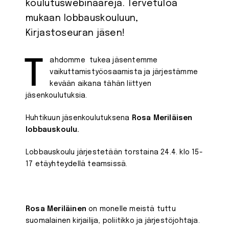
koulutuswebinaareja. Tervetuloa
mukaan lobbauskouluun,
Kirjastoseuran jäsen!
Tahdomme tukea jäsentemme
vaikuttamistyöosaamista ja järjestämme
kevään aikana tähän liittyen
jäsenkoulutuksia.
Huhtikuun jäsenkoulutuksena
Rosa Meriläisen
lobbauskoulu.
Lobbauskoulu järjestetään torstaina 24.4. klo 15-
17 etäyhteydellä teamsissä.
Rosa Meriläinen
on monelle meistä tuttu
suomalainen kirjailija, poliitikko ja järjestöjohtaja.