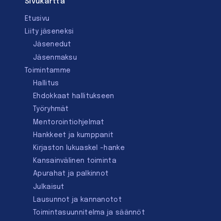
Sivukartta
Etusivu
Liity jäseneksi
Jäsenedut
Jäsenmaksu
Toimintamme
Hallitus
Ehdokkaat hallitukseen
Työryhmät
Mentorointi­ohjelmat
Hankkeet ja kumppanit
Kirjaston lukuaskel -hanke
Kansainvälinen toiminta
Apurahat ja palkinnot
Julkaisut
Lausunnot ja kannanotot
Toimintasuunnitelma ja säännöt