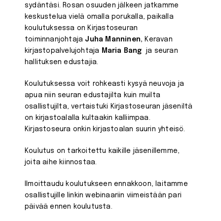
sydäntäsi. Rosan osuuden jälkeen jatkamme
keskustelua vielä omalla porukalla, paikalla
koulutuksessa on Kirjastoseuran
toiminnanjohtaja
Juha Manninen,
Keravan
kirjastopalvelujohtaja
Maria Bang
ja seuran
hallituksen edustajia.
Koulutuksessa voit rohkeasti kysyä neuvoja ja
apua niin seuran edustajilta kuin muilta
osallistujilta, vertaistuki Kirjastoseuran jäseniltä
on kirjastoalalla kultaakin kalliimpaa.
Kirjastoseura onkin kirjastoalan suurin yhteisö.
Koulutus on tarkoitettu kaikille jäsenillemme,
joita aihe kiinnostaa.
Ilmoittaudu koulutukseen ennakkoon, laitamme
osallistujille linkin webinaariin viimeistään pari
päivää ennen koulutusta.