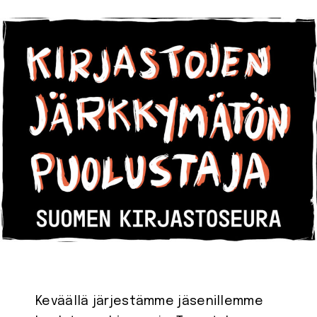
Keväällä järjestämme jäsenillemme