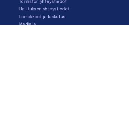
Toimiston yhteystiedot
Hallituksen yhteystiedot
Lomakkeet ja laskutus
Medialle
Ota yhteyttä
Kirjastoseuran kauppa