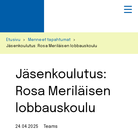
Primar
Menu
Skip
Etusivu
>
Menneet tapahtumat
>
to
Jäsenkoulutus: Rosa Meriläisen lobbauskoulu
content
Jäsenkoulutus:
Rosa Meriläisen
lobbauskoulu
24.04.2025
Teams