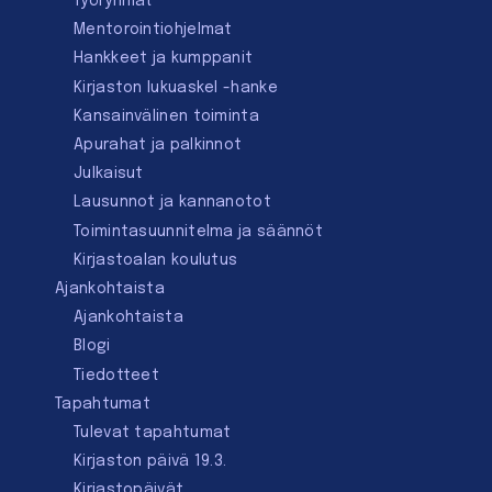
Työryhmät
Mentorointi­ohjelmat
Hankkeet ja kumppanit
Kirjaston lukuaskel -hanke
Kansainvälinen toiminta
Apurahat ja palkinnot
Julkaisut
Lausunnot ja kannanotot
Toimintasuunnitelma ja säännöt
Kirjastoalan koulutus
Ajankohtaista
Ajankohtaista
Blogi
Tiedotteet
Tapahtumat
Tulevat tapahtumat
Kirjaston päivä 19.3.
Kirjastopäivät