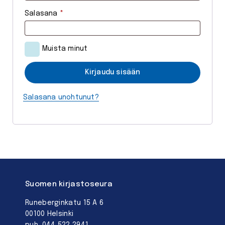
a
V
Salasana
*
d
a
i
a
t
Muista minut
d
a
i
Kirjaudu sisään
a
t
n
Salasana unohtunut?
a
a
n
Suomen kirjastoseura
Runeberginkatu 15 A 6
00100 Helsinki