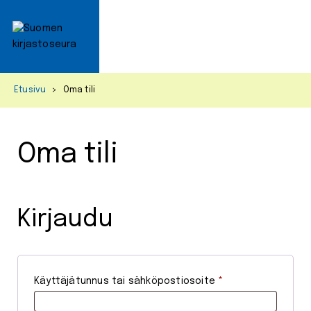
Primar
Menu
Skip
Etusivu
>
Oma tili
to
content
Oma tili
Kirjaudu
V
Käyttäjätunnus tai sähköpostiosoite
*
a