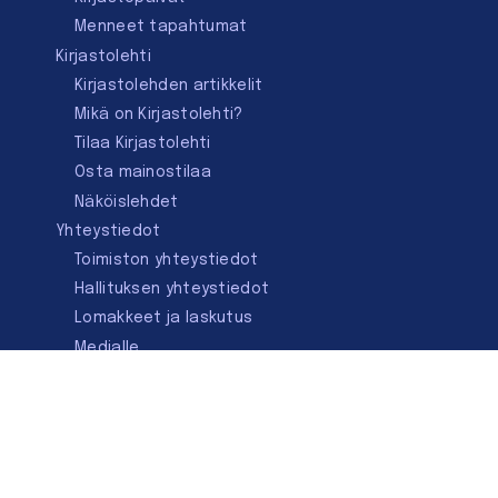
Menneet tapahtumat
Kirjastolehti
Kirjastolehden artikkelit
Mikä on Kirjastolehti?
Tilaa Kirjastolehti
Osta mainostilaa
Näköislehdet
Yhteystiedot
Toimiston yhteystiedot
Hallituksen yhteystiedot
Lomakkeet ja laskutus
Medialle
Ota yhteyttä
Kirjastoseuran kauppa